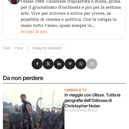
Classe 1989. Calabrese trapiantata a Roma, prima
per il giornalismo d’inchiesta e poi per la settima
arte. Vive per scrivere e scrive per vivere, se
possibile di cinema o politica. Con la valigia in
mano tutto l’anno, quasi sempre in…
Scopri di più
TAG
FILM
MARLON BRANDO
Condividi su Facebook
Condividi su X
Condividi su LinkedIn
Condividi su Pinterest
Condividi su WhatsApp
Condividi su Email
Da non perdere
CINEMA & TV
In viaggio con Ulisse. Tutta la
geografia dell’Odissea di
Christopher Nolan
di Annabella Bucci