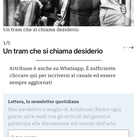
Un tram che si chiama desiderio
1 / 5
2 / 5
I
Un tram che si chiama desiderio
Il s
Artribune è anche su Whatsapp. È sufficiente
cliccare qui
per iscriversi al canale ed essere
sempre aggiornati
Lettera, la newsletter quotidiana
Non perdetevi il meglio di Artribune! Ricevi ogni
giorno un'e-mail con gli articoli del giorno e
partecipa alla discussione sul mondo dell'arte.
Nome