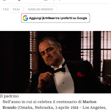
TAG
FILM
MARLON BRANDO
Il padrino
Nell’anno in cui si celebra il centenario di
Marlon
Brando
(Omaha, Nebraska, 3 aprile 1924 – Los Angeles,