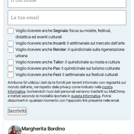
(Required)
First
Email
(Required)
Opzioni
Voglio ricevere anche
Segnala
: focus su mostre, festival,
didattica ed eventi culturali
Voglio ricevere anche
Incanti
: il settimanale sul mercato dell'arte
Voglio ricevere anche
Render
: il quindicinale sulla rigenerazione
urbana
Voglio ricevere anche
Tailor
: il quindicinale su moda e cultura
Voglio ricevere anche
Pax
: il quindicinale sul turismo culturale
Voglio ricevere anche
Fest
: il settimanale sui festival culturali
Artribune Srl utilizza i dati da te forniti per tenerti informato con regolarità sul
mondo dell'arte, nel rispetto della privacy come indicato nella
nostra
informativa
. Iscrivendoti i tuoi dati personali verranno trasferiti su MailChimp
e trattati secondo le modalità riportate in
questa informativa
. Potrai
disiscriverti in qualsiasi momento con l'apposito link presente nelle email.
Iscriviti
Margherita Bordino