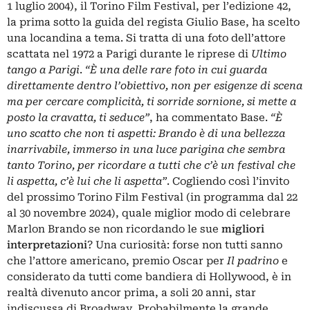
1 luglio 2004), il Torino Film Festival, per l’edizione 42,
la prima sotto la guida del regista Giulio Base, ha scelto
una locandina a tema. Si tratta di una foto dell’attore
scattata nel 1972 a Parigi durante le riprese di
Ultimo
tango a Parigi
.
“È una delle rare foto in cui guarda
direttamente dentro l’obiettivo, non per esigenze di scena
ma per cercare complicità, ti sorride sornione, si mette a
posto la cravatta, ti seduce”
, ha commentato Base.
“È
uno scatto che non ti aspetti: Brando è di una bellezza
inarrivabile, immerso in una luce parigina che sembra
tanto Torino, per ricordare a tutti che c’è un festival che
li aspetta, c’è lui che li aspetta”
. Cogliendo così l’invito
del prossimo Torino Film Festival (in programma dal 22
al 30 novembre 2024), quale miglior modo di celebrare
Marlon Brando se non ricordando le sue
migliori
interpretazioni
? Una curiosità: forse non tutti sanno
che l’attore americano, premio Oscar per
Il padrino
e
considerato da tutti come bandiera di Hollywood, è in
realtà divenuto ancor prima, a soli 20 anni, star
indiscussa di Broadway. Probabilmente la grande