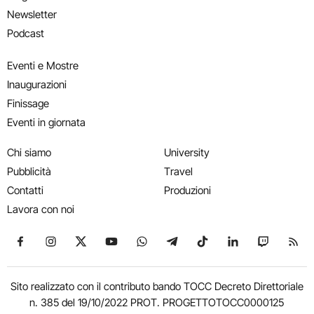
Newsletter
Podcast
Eventi e Mostre
Inaugurazioni
Finissage
Eventi in giornata
Chi siamo
University
Pubblicità
Travel
Contatti
Produzioni
Lavora con noi
Seguici su Facebook
Seguici su Instagram
Seguici su X
Seguici su YouTube
Seguici su WhatsApp
Seguici su Telegram
Seguici su TikTok
Seguici su Link
Seguici su
Segui
Sito realizzato con il contributo bando TOCC Decreto Direttoriale
n. 385 del 19/10/2022 PROT. PROGETTOTOCC0000125