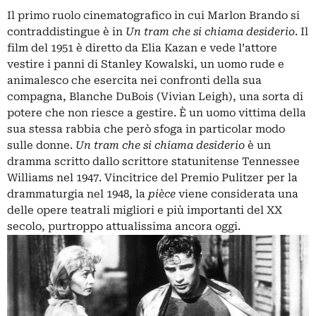
Il primo ruolo cinematografico in cui Marlon Brando si
È
contraddistingue è in
Un tram che si chiama desiderio
. Il
o
film del 1951 è diretto da Elia Kazan e vede l’attore
Q
vestire i panni di Stanley Kowalski, un uomo rude e
F
animalesco che esercita nei confronti della sua
1
compagna, Blanche DuBois (Vivian Leigh), una sorta di
b
potere che non riesce a gestire. È un uomo vittima della
i
sua stessa rabbia che però sfoga in particolar modo
u
sulle donne.
Un tram che si chiama desiderio
è un
s
dramma scritto dallo scrittore statunitense Tennessee
b
Williams nel 1947. Vincitrice del Premio Pulitzer per la
t
drammaturgia nel 1948, la
pièce
viene considerata una
c
delle opere teatrali migliori e più importanti del XX
B
secolo, purtroppo attualissima ancora oggi.
p
m