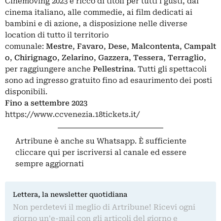
Cinemoving 2023 è ricco di titoli per tutti i gusti, dal
cinema italiano, alle commedie, ai film dedicati ai
bambini e di azione, a disposizione nelle diverse
location di tutto il territorio
comunale:
Mestre
,
Favaro
,
Dese
,
Malcontenta
,
Campalt
o
,
Chirignago
,
Zelarino
,
Gazzera
,
Tessera
,
Terraglio
,
per raggiungere anche
Pellestrina
. Tutti gli spettacoli
sono ad ingresso gratuito fino ad esaurimento dei posti
disponibili.
Fino a settembre 2023
https://www.ccvenezia.18tickets.it/
Artribune è anche su Whatsapp. È sufficiente
cliccare qui
per iscriversi al canale ed essere
sempre aggiornati
Lettera, la newsletter quotidiana
Non perdetevi il meglio di Artribune! Ricevi ogni
giorno un'e-mail con gli articoli del giorno e