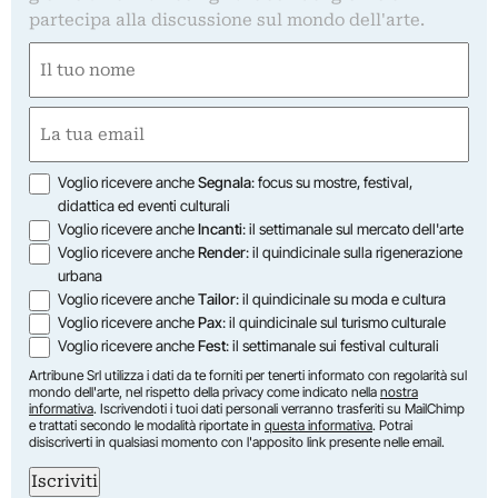
partecipa alla discussione sul mondo dell'arte.
Nome
(Required)
First
Email
(Required)
Opzioni
Voglio ricevere anche
Segnala
: focus su mostre, festival,
didattica ed eventi culturali
Voglio ricevere anche
Incanti
: il settimanale sul mercato dell'arte
Voglio ricevere anche
Render
: il quindicinale sulla rigenerazione
urbana
Voglio ricevere anche
Tailor
: il quindicinale su moda e cultura
Voglio ricevere anche
Pax
: il quindicinale sul turismo culturale
Voglio ricevere anche
Fest
: il settimanale sui festival culturali
Artribune Srl utilizza i dati da te forniti per tenerti informato con regolarità sul
mondo dell'arte, nel rispetto della privacy come indicato nella
nostra
informativa
. Iscrivendoti i tuoi dati personali verranno trasferiti su MailChimp
e trattati secondo le modalità riportate in
questa informativa
. Potrai
disiscriverti in qualsiasi momento con l'apposito link presente nelle email.
Iscriviti