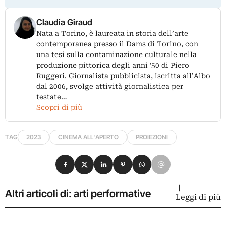
Claudia Giraud
Nata a Torino, è laureata in storia dell’arte
contemporanea presso il Dams di Torino, con
una tesi sulla contaminazione culturale nella
produzione pittorica degli anni '50 di Piero
Ruggeri. Giornalista pubblicista, iscritta all’Albo
dal 2006, svolge attività giornalistica per
testate…
Scopri di più
TAG
2023
CINEMA ALL'APERTO
PROIEZIONI
Condividi su Facebook
Condividi su X
Condividi su LinkedIn
Condividi su Pinterest
Condividi su WhatsApp
Condividi su Email
Altri articoli di: arti performative
Leggi di più