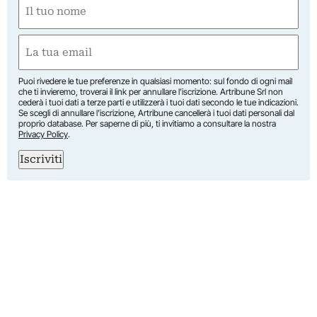
Nome
(Required)
First
Email
(Required)
Puoi rivedere le tue preferenze in qualsiasi momento: sul fondo di ogni mail
che ti invieremo, troverai il link per annullare l’iscrizione. Artribune Srl non
cederà i tuoi dati a terze parti e utilizzerà i tuoi dati secondo le tue indicazioni.
Se scegli di annullare l’iscrizione, Artribune cancellerà i tuoi dati personali dal
proprio database. Per saperne di più, ti invitiamo a consultare la nostra
Privacy Policy
.
Iscriviti