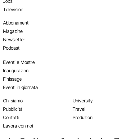
Jobs
Television
Abbonamenti
Magazine
Newsletter
Podcast
Eventi e Mostre
Inaugurazioni
Finissage
Eventi in giornata
Chi siamo
University
Pubblicità
Travel
Contatti
Produzioni
Lavora con noi
Seguici su Facebook
Seguici su Instagram
Seguici su X
Seguici su YouTube
Seguici su WhatsApp
Seguici su Telegram
Seguici su TikTok
Seguici su Link
Seguici su
Segui