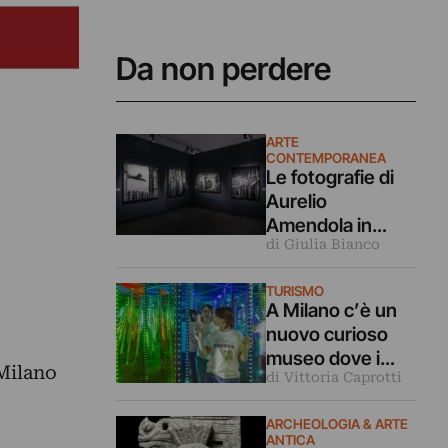
Da non perdere
ARTE
CONTEMPORANEA
Le fotografie di
Aurelio
Amendola in
di Giulia Bianco
dialogo coi
capolavori
TURISMO
dell’arte in
A Milano c’è un
mostra a Milano
nuovo curioso
museo dove i
Milano
di Vittoria Caprotti
nostri cinque
sensi vengono
ARCHEOLOGIA & ARTE
ingannati
ANTICA