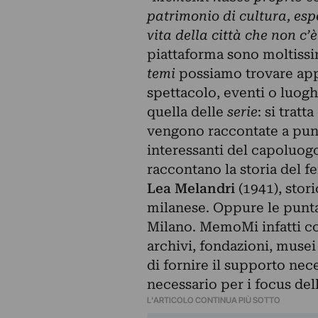
patrimonio di cultura, esp
vita della città che non c’è
piattaforma sono moltissim
temi
possiamo trovare app
spettacolo, eventi o luoghi
quella delle
serie
: si trat
vengono raccontate a punta
interessanti del capoluo
raccontano la storia del 
Lea Melandri
(1941), stor
milanese. Oppure le puntat
Milano. MemoMi infatti col
archivi, fondazioni, musei
di fornire il supporto nec
necessario per i focus del
L'ARTICOLO CONTINUA PIÙ SOTTO