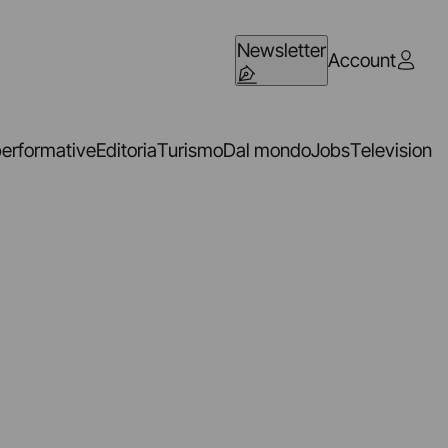
Newsletter
Account
performative
Editoria
Turismo
Dal mondo
Jobs
Television