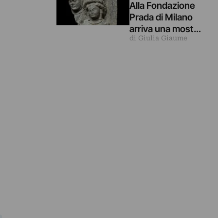
Alla Fondazione
Prada di Milano
arriva una mostra
di Giulia Giaume
archeologica
sulle relazioni tra
Mediterraneo e
Asia