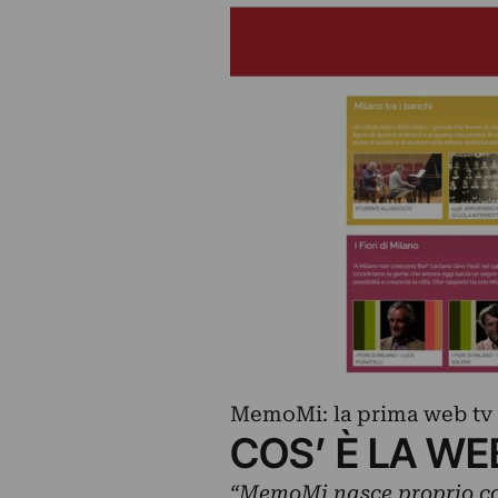
MemoMi: la prima web tv i
COS’ È LA W
“MemoMi nasce proprio col