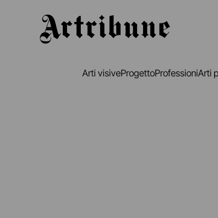
Artribune
Arti visive
Progetto
Professioni
Arti 