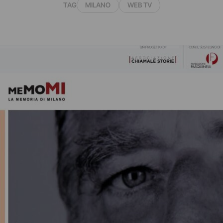
TAG
MILANO
WEB TV