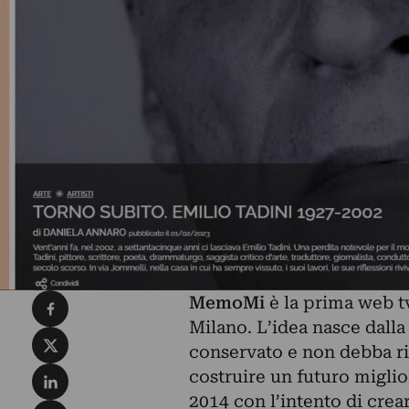
Condividi su Facebook
MemoMi
è la prima web t
Milano. L’idea nasce dall
Condividi su X
conservato e non debba ri
Condividi su LinkedIn
costruire un futuro miglio
2014 con l’intento di crea