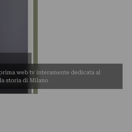
rima web tv interamente dedicata al
la storia di Milano