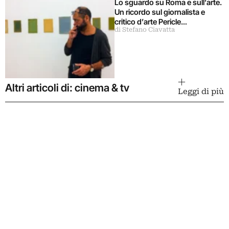
Lo sguardo su Roma e sull’arte.
Un ricordo sul giornalista e
critico d’arte Pericle
di Stefano Ciavatta
Guaglianone
Altri articoli di: cinema & tv
Leggi di più