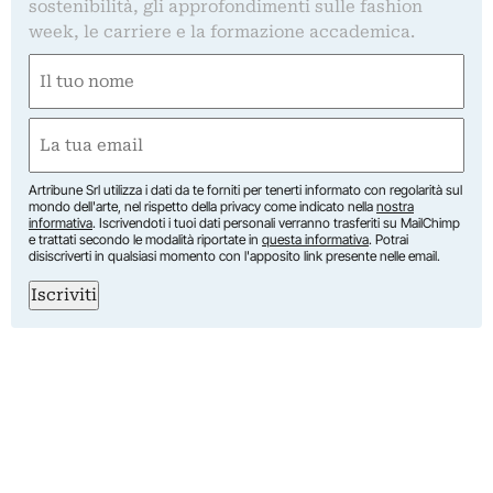
sostenibilità, gli approfondimenti sulle fashion
week, le carriere e la formazione accademica.
Nome
(Required)
First
Email
(Required)
Artribune Srl utilizza i dati da te forniti per tenerti informato con regolarità sul
mondo dell'arte, nel rispetto della privacy come indicato nella
nostra
informativa
. Iscrivendoti i tuoi dati personali verranno trasferiti su MailChimp
e trattati secondo le modalità riportate in
questa informativa
. Potrai
disiscriverti in qualsiasi momento con l'apposito link presente nelle email.
Iscriviti