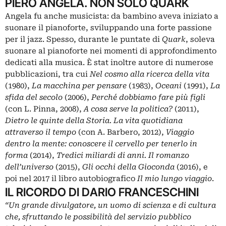
PIERO ANGELA. NON SOLO QUARK
Angela fu anche musicista: da bambino aveva iniziato a
suonare il pianoforte, sviluppando una forte passione
per il jazz. Spesso, durante le puntate di
Quark
, soleva
suonare al pianoforte nei momenti di approfondimento
dedicati alla musica. È stat inoltre autore di numerose
pubblicazioni, tra cui
Nel cosmo alla ricerca della vita
(1980),
La macchina per pensare
(1983),
Oceani
(1991),
La
sfida del secolo
(2006),
Perché dobbiamo fare più figli
(con L. Pinna, 2008),
A cosa serve la politica?
(2011),
Dietro le quinte della Storia. La vita quotidiana
attraverso il tempo
(con A. Barbero, 2012),
Viaggio
dentro la mente: conoscere il cervello per tenerlo in
forma
(2014),
Tredici miliardi di anni. Il romanzo
dell’universo
(2015),
Gli occhi della Gioconda
(2016), e
poi nel 2017 il libro autobiografico
Il mio lungo viaggio
.
IL RICORDO DI DARIO FRANCESCHINI
“Un grande divulgatore, un uomo di scienza e di cultura
che, sfruttando le possibilità del servizio pubblico