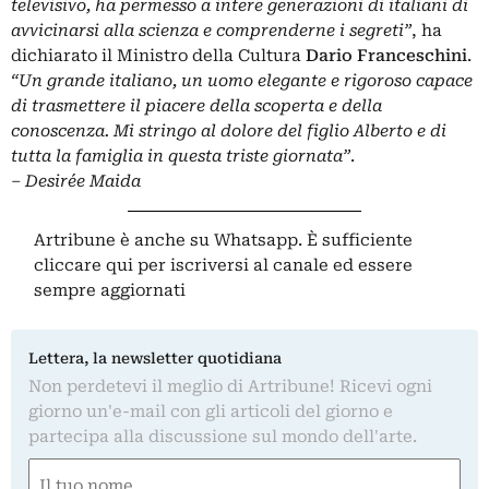
televisivo, ha permesso a intere generazioni di italiani di
avvicinarsi alla scienza e comprenderne i segreti”
, ha
dichiarato il Ministro della Cultura
Dario Franceschini
.
“Un grande italiano, un uomo elegante e rigoroso capace
di trasmettere il piacere della scoperta e della
conoscenza. Mi stringo al dolore del figlio Alberto e di
tutta la famiglia in questa triste giornata”
.
– Desirée Maida
Artribune è anche su Whatsapp. È sufficiente
cliccare qui
per iscriversi al canale ed essere
sempre aggiornati
Lettera, la newsletter quotidiana
Non perdetevi il meglio di Artribune! Ricevi ogni
giorno un'e-mail con gli articoli del giorno e
partecipa alla discussione sul mondo dell'arte.
Nome