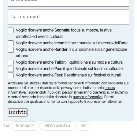
(Required)
First
Email
(Required)
Opzioni
Voglio ricevere anche
Segnala
: focus su mostre, festival,
didattica ed eventi culturali
Voglio ricevere anche
Incanti
: il settimanale sul mercato dell'arte
Voglio ricevere anche
Render
: il quindicinale sulla rigenerazione
urbana
Voglio ricevere anche
Tailor
: il quindicinale su moda e cultura
Voglio ricevere anche
Pax
: il quindicinale sul turismo culturale
Voglio ricevere anche
Fest
: il settimanale sui festival culturali
Artribune Srl utilizza i dati da te forniti per tenerti informato con regolarità sul
mondo dell'arte, nel rispetto della privacy come indicato nella
nostra
informativa
. Iscrivendoti i tuoi dati personali verranno trasferiti su MailChimp
e trattati secondo le modalità riportate in
questa informativa
. Potrai
disiscriverti in qualsiasi momento con l'apposito link presente nelle email.
Iscriviti
TAG
BIOGRAFIE
PIERO ANGELA
RIP