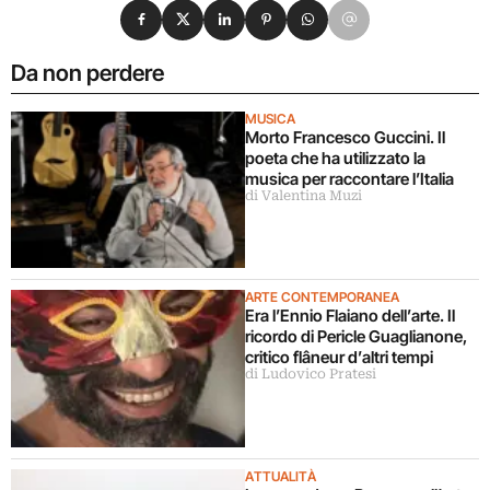
Condividi su Facebook
Condividi su X
Condividi su LinkedIn
Condividi su Pinterest
Condividi su WhatsApp
Condividi su Email
Da non perdere
MUSICA
Morto Francesco Guccini. Il
poeta che ha utilizzato la
musica per raccontare l’Italia
di Valentina Muzi
ARTE CONTEMPORANEA
Era l’Ennio Flaiano dell’arte. Il
ricordo di Pericle Guaglianone,
critico flâneur d’altri tempi
di Ludovico Pratesi
ATTUALITÀ