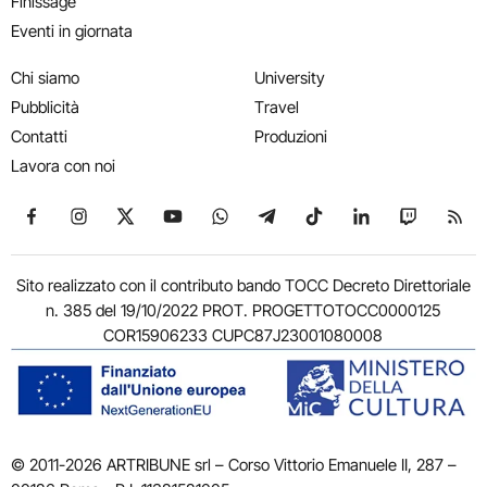
Finissage
Eventi in giornata
Chi siamo
University
Pubblicità
Travel
Contatti
Produzioni
Lavora con noi
Seguici su Facebook
Seguici su Instagram
Seguici su X
Seguici su YouTube
Seguici su WhatsApp
Seguici su Telegram
Seguici su TikTok
Seguici su Link
Seguici su
Segui
Sito realizzato con il contributo bando TOCC Decreto Direttoriale
n. 385 del 19/10/2022 PROT. PROGETTOTOCC0000125
COR15906233 CUPC87J23001080008
© 2011-2026 ARTRIBUNE srl – Corso Vittorio Emanuele II, 287 –