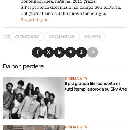
contemporanea, nata nel 2011 grazie
all’esperienza decennale nel campo dell’editoria,
del giornalismo e delle nuove tecnologie.
Scopri di più
TAG
ARCHEOLOGIA
DOCUMENTARI
SKY ARTE
Condividi su Facebook
Condividi su X
Condividi su LinkedIn
Condividi su Pinterest
Condividi su WhatsApp
Condividi su Email
Da non perdere
CINEMA & TV
Il più grande film concerto di
tutti i tempi approda su Sky Arte
CINEMA & TV