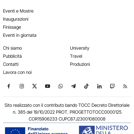
Eventi e Mostre
Inaugurazioni
Finissage
Eventi in giornata
Chi siamo
University
Pubblicità
Travel
Contatti
Produzioni
Lavora con noi
Seguici su Facebook
Seguici su Instagram
Seguici su X
Seguici su YouTube
Seguici su WhatsApp
Seguici su Telegram
Seguici su TikTok
Seguici su Link
Seguici su
Segui
Sito realizzato con il contributo bando TOCC Decreto Direttoriale
n. 385 del 19/10/2022 PROT. PROGETTOTOCC0000125
COR15906233 CUPC87J23001080008