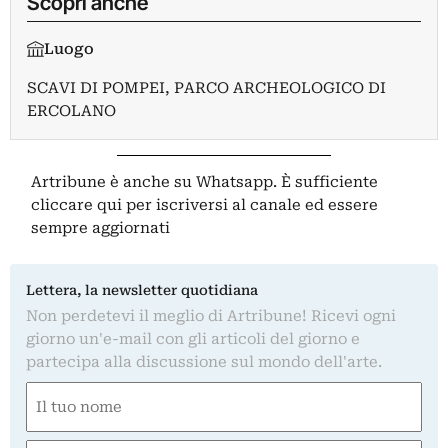
Scopri anche
Luogo
SCAVI DI POMPEI
,
PARCO ARCHEOLOGICO DI
ERCOLANO
Artribune è anche su Whatsapp. È sufficiente
cliccare qui
per iscriversi al canale ed essere
sempre aggiornati
Lettera, la newsletter quotidiana
Non perdetevi il meglio di Artribune! Ricevi ogni
giorno un'e-mail con gli articoli del giorno e
partecipa alla discussione sul mondo dell'arte.
Nome
(Required)
First