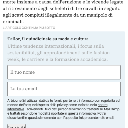
morte insieme a causa dell’eruzione e le vicende legate
al ritrovamento degli scheletri di tre cavalli in seguito
agli scavi compiuti illegalmente da un manipolo di
criminali.
L'ARTICOLO CONTINUA PIÙ SOTTO
Tailor, il quindicinale su moda e cultura
Ultime tendenze internazionali, i focus sulla
sostenibilità, gli approfondimenti sulle fashion
week, le carriere e la formazione accademica.
Nome
(Required)
First
Email
(Required)
Artribune Srl utilizza i dati da te forniti per tenerti informato con regolarità sul
mondo dell'arte, nel rispetto della privacy come indicato nella
nostra
informativa
. Iscrivendoti i tuoi dati personali verranno trasferiti su MailChimp
e trattati secondo le modalità riportate in
questa informativa
. Potrai
disiscriverti in qualsiasi momento con l'apposito link presente nelle email.
Iscriviti