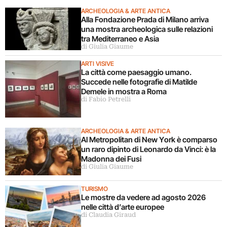
ARCHEOLOGIA & ARTE ANTICA
Alla Fondazione Prada di Milano arriva
una mostra archeologica sulle relazioni
tra Mediterraneo e Asia
di Giulia Giaume
ARTI VISIVE
La città come paesaggio umano.
Succede nelle fotografie di Matilde
Demele in mostra a Roma
di Fabio Petrelli
ARCHEOLOGIA & ARTE ANTICA
Al Metropolitan di New York è comparso
un raro dipinto di Leonardo da Vinci: è la
Madonna dei Fusi
di Giulia Giaume
TURISMO
Le mostre da vedere ad agosto 2026
nelle città d’arte europee
di Claudia Giraud