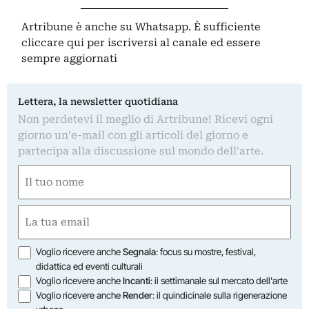
Artribune è anche su Whatsapp. È sufficiente
cliccare qui
per iscriversi al canale ed essere
sempre aggiornati
Lettera, la newsletter quotidiana
Non perdetevi il meglio di Artribune! Ricevi ogni
giorno un'e-mail con gli articoli del giorno e
partecipa alla discussione sul mondo dell'arte.
Nome
(Obbligatorio)
Nome
Email
(Obbligatorio)
Opzioni
Voglio ricevere anche
Segnala
: focus su mostre, festival,
didattica ed eventi culturali
Voglio ricevere anche
Incanti
: il settimanale sul mercato dell'arte
Voglio ricevere anche
Render
: il quindicinale sulla rigenerazione