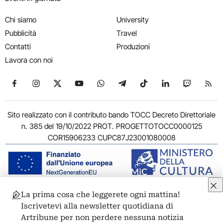
Chi siamo
University
Pubblicità
Travel
Contatti
Produzioni
Lavora con noi
Seguici su Facebook
Seguici su Instagram
Seguici su X
Seguici su YouTube
Seguici su WhatsApp
Seguici su Telegram
Seguici su TikTok
Seguici su Link
Seguici su
Segui
Sito realizzato con il contributo bando TOCC Decreto Direttoriale
n. 385 del 19/10/2022 PROT. PROGETTOTOCC0000125
COR15906233 CUPC87J23001080008
La prima cosa che leggerete ogni mattina!
© 2011-2026 ARTRIBUNE srl – Corso Vittorio Emanuele II, 287 –
Iscrivetevi alla newsletter quotidiana di
00186 Roma - P.I. 11381581005
Artribune per non perdere nessuna notizia
Privacy: Responsabile della protezione dei dati personali