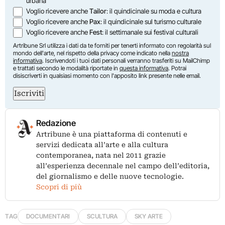
urbana
Voglio ricevere anche
Tailor
: il quindicinale su moda e cultura
Voglio ricevere anche
Pax
: il quindicinale sul turismo culturale
Voglio ricevere anche
Fest
: il settimanale sui festival culturali
Artribune Srl utilizza i dati da te forniti per tenerti informato con regolarità sul
mondo dell'arte, nel rispetto della privacy come indicato nella
nostra
informativa
. Iscrivendoti i tuoi dati personali verranno trasferiti su MailChimp
e trattati secondo le modalità riportate in
questa informativa
. Potrai
disiscriverti in qualsiasi momento con l'apposito link presente nelle email.
Iscriviti
Redazione
Artribune è una piattaforma di contenuti e
servizi dedicata all’arte e alla cultura
contemporanea, nata nel 2011 grazie
all’esperienza decennale nel campo dell’editoria,
del giornalismo e delle nuove tecnologie.
Scopri di più
TAG
DOCUMENTARI
SCULTURA
SKY ARTE