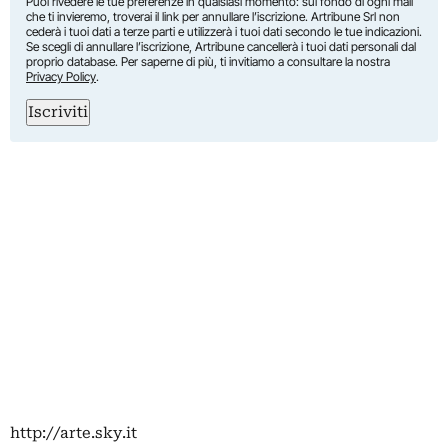
Puoi rivedere le tue preferenze in qualsiasi momento: sul fondo di ogni mail
che ti invieremo, troverai il link per annullare l’iscrizione. Artribune Srl non
cederà i tuoi dati a terze parti e utilizzerà i tuoi dati secondo le tue indicazioni.
Se scegli di annullare l’iscrizione, Artribune cancellerà i tuoi dati personali dal
proprio database. Per saperne di più, ti invitiamo a consultare la nostra
Privacy Policy
.
Iscriviti
http://arte.sky.it