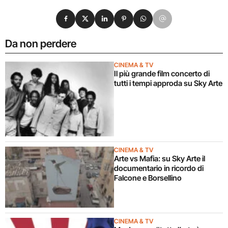
Condividi su Facebook
Condividi su X
Condividi su LinkedIn
Condividi su Pinterest
Condividi su WhatsApp
Condividi su Email
Da non perdere
CINEMA & TV
Il più grande film concerto di
tutti i tempi approda su Sky Arte
CINEMA & TV
Arte vs Mafia: su Sky Arte il
documentario in ricordo di
Falcone e Borsellino
CINEMA & TV