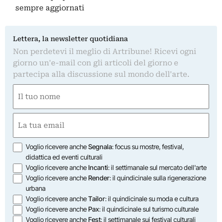
sempre aggiornati
Lettera, la newsletter quotidiana
Non perdetevi il meglio di Artribune! Ricevi ogni
giorno un'e-mail con gli articoli del giorno e
partecipa alla discussione sul mondo dell'arte.
Nome
(Required)
First
Email
(Required)
Opzioni
Voglio ricevere anche
Segnala
: focus su mostre, festival,
didattica ed eventi culturali
Voglio ricevere anche
Incanti
: il settimanale sul mercato dell'arte
Voglio ricevere anche
Render
: il quindicinale sulla rigenerazione
urbana
Voglio ricevere anche
Tailor
: il quindicinale su moda e cultura
Voglio ricevere anche
Pax
: il quindicinale sul turismo culturale
Voglio ricevere anche
Fest
: il settimanale sui festival culturali