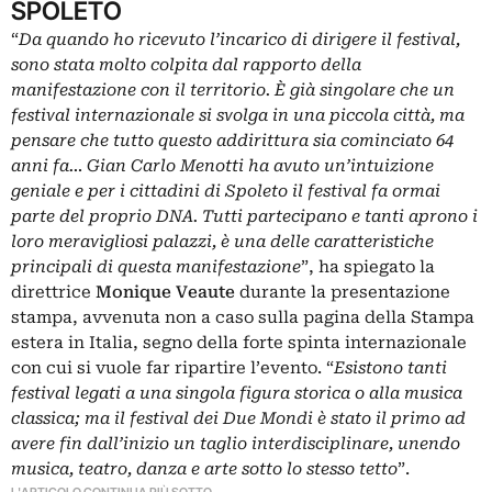
SPOLETO
“
Da quando ho ricevuto l’incarico di dirigere il festival,
sono stata molto colpita dal rapporto della
manifestazione con il territorio. È già singolare che un
festival internazionale si svolga in una piccola città, ma
pensare che tutto questo addirittura sia cominciato 64
anni fa… Gian Carlo Menotti ha avuto un’intuizione
geniale e per i cittadini di Spoleto il festival fa ormai
parte del proprio DNA. Tutti partecipano e tanti aprono i
loro meravigliosi palazzi, è una delle caratteristiche
principali di questa manifestazione
”, ha spiegato la
direttrice
Monique Veaute
durante la presentazione
stampa, avvenuta non a caso sulla pagina della Stampa
estera in Italia, segno della forte spinta internazionale
con cui si vuole far ripartire l’evento. “
Esistono tanti
festival legati a una singola figura storica o alla musica
classica; ma il festival dei Due Mondi è stato il primo ad
avere fin dall’inizio un taglio interdisciplinare, unendo
musica, teatro, danza e arte sotto lo stesso tetto
”.
L'ARTICOLO CONTINUA PIÙ SOTTO