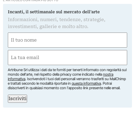
Incanti, il settimanale sul mercato dell'arte
Informazioni, numeri, tendenze, strategie,
investimenti, gallerie e molto altro.
Nome
(Required)
First
Email
(Required)
Artribune Srl utilizza i dati da te forniti per tenerti informato con regolarità sul
mondo dell'arte, nel rispetto della privacy come indicato nella
nostra
informativa
. Iscrivendoti i tuoi dati personali verranno trasferiti su MailChimp
e trattati secondo le modalità riportate in
questa informativa
. Potrai
disiscriverti in qualsiasi momento con l'apposito link presente nelle email.
Iscriviti