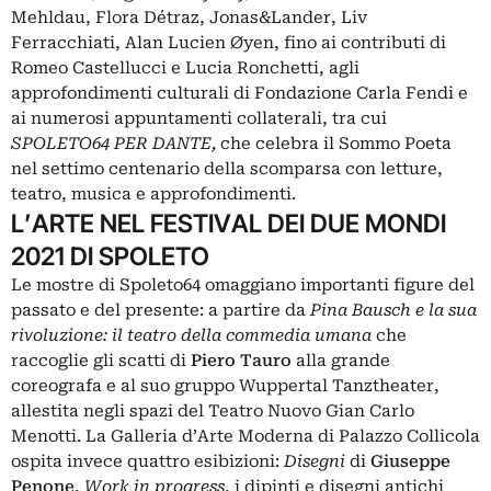
Mehldau, Flora Détraz, Jonas&Lander, Liv
Ferracchiati, Alan Lucien Øyen, fino ai contributi di
Romeo Castellucci e Lucia Ronchetti, agli
approfondimenti culturali di Fondazione Carla Fendi e
ai numerosi appuntamenti collaterali, tra cui
SPOLETO64 PER DANTE,
che celebra il Sommo Poeta
nel settimo centenario della scomparsa con letture,
teatro, musica e approfondimenti.
L’ARTE NEL FESTIVAL DEI DUE MONDI
2021 DI SPOLETO
Le mostre di Spoleto64 omaggiano importanti figure del
passato e del presente: a partire da
Pina Bausch e la sua
rivoluzione: il teatro della commedia umana
che
raccoglie gli scatti di
Piero Tauro
alla grande
coreografa e al suo gruppo Wuppertal Tanztheater,
allestita negli spazi del Teatro Nuovo Gian Carlo
Menotti. La Galleria d’Arte Moderna di Palazzo Collicola
ospita invece quattro esibizioni:
Disegni
di
Giuseppe
Penone
,
Work in progress
, i dipinti e disegni antichi