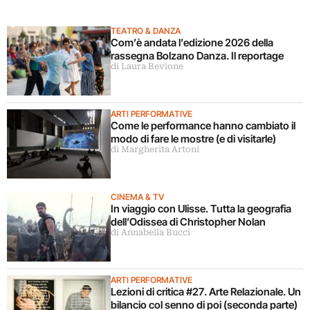
TEATRO & DANZA
Com’è andata l’edizione 2026 della
rassegna Bolzano Danza. Il reportage
di Laura Bevione
ARTI PERFORMATIVE
Come le performance hanno cambiato il
modo di fare le mostre (e di visitarle)
di Margherita Artoni
CINEMA & TV
In viaggio con Ulisse. Tutta la geografia
dell’Odissea di Christopher Nolan
di Annabella Bucci
ARTI PERFORMATIVE
Lezioni di critica #27. Arte Relazionale. Un
bilancio col senno di poi (seconda parte)