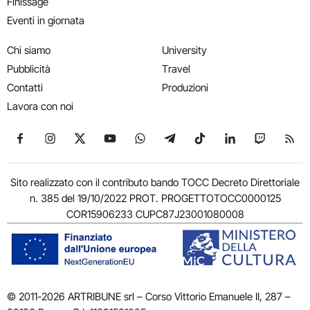
Finissage
Eventi in giornata
Chi siamo
University
Pubblicità
Travel
Contatti
Produzioni
Lavora con noi
Seguici su Facebook
Seguici su Instagram
Seguici su X
Seguici su YouTube
Seguici su WhatsApp
Seguici su Telegram
Seguici su TikTok
Seguici su Link
Seguici su
Segui
Sito realizzato con il contributo bando TOCC Decreto Direttoriale
n. 385 del 19/10/2022 PROT. PROGETTOTOCC0000125
COR15906233 CUPC87J23001080008
© 2011-2026 ARTRIBUNE srl – Corso Vittorio Emanuele II, 287 –