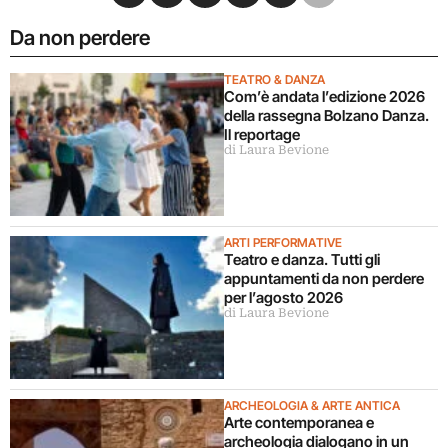
Da non perdere
TEATRO & DANZA
Com’è andata l’edizione 2026
della rassegna Bolzano Danza.
Il reportage
di Laura Bevione
ARTI PERFORMATIVE
Teatro e danza. Tutti gli
appuntamenti da non perdere
per l’agosto 2026
di Laura Bevione
ARCHEOLOGIA & ARTE ANTICA
Arte contemporanea e
archeologia dialogano in un