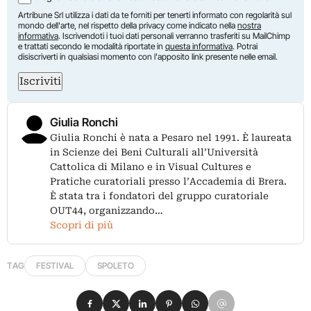
Artribune Srl utilizza i dati da te forniti per tenerti informato con regolarità sul
mondo dell'arte, nel rispetto della privacy come indicato nella
nostra
informativa
. Iscrivendoti i tuoi dati personali verranno trasferiti su MailChimp
e trattati secondo le modalità riportate in
questa informativa
. Potrai
disiscriverti in qualsiasi momento con l'apposito link presente nelle email.
Iscriviti
Giulia Ronchi
Giulia Ronchi è nata a Pesaro nel 1991. È laureata
in Scienze dei Beni Culturali all’Università
Cattolica di Milano e in Visual Cultures e
Pratiche curatoriali presso l’Accademia di Brera.
È stata tra i fondatori del gruppo curatoriale
OUT44, organizzando…
Scopri di più
TAG
FESTIVAL
SPOLETO
Condividi su Facebook
Condividi su X
Condividi su LinkedIn
Condividi su Pinterest
Condividi su WhatsApp
Condividi su Email