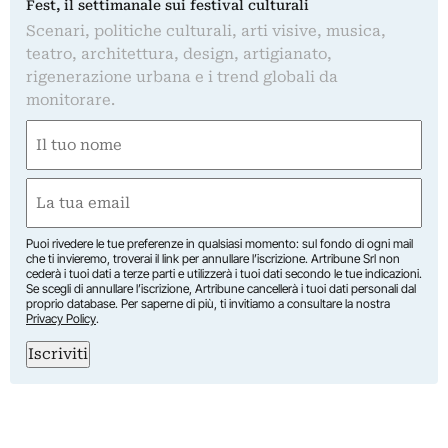
Fest, il settimanale sui festival culturali
Scenari, politiche culturali, arti visive, musica,
teatro, architettura, design, artigianato,
rigenerazione urbana e i trend globali da
monitorare.
Nome
(Required)
First
Email
(Required)
Puoi rivedere le tue preferenze in qualsiasi momento: sul fondo di ogni mail
che ti invieremo, troverai il link per annullare l’iscrizione. Artribune Srl non
cederà i tuoi dati a terze parti e utilizzerà i tuoi dati secondo le tue indicazioni.
Se scegli di annullare l’iscrizione, Artribune cancellerà i tuoi dati personali dal
proprio database. Per saperne di più, ti invitiamo a consultare la nostra
Privacy Policy
.
Iscriviti