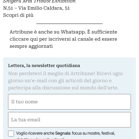
Shigeru Arai Tribute Exhibition
N.51 – Via Emilio Caldara, 51
Scopri di più
Artribune è anche su Whatsapp. È sufficiente
cliccare qui
per iscriversi al canale ed essere
sempre aggiornati
Lettera, la newsletter quotidiana
Non perdetevi il meglio di Artribune! Ricevi ogni
giorno un'e-mail con gli articoli del giorno e
partecipa alla discussione sul mondo dell'arte.
Nome
(Required)
First
Email
(Required)
Opzioni
Voglio ricevere anche
Segnala
: focus su mostre, festival,