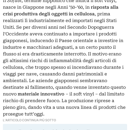
Il
Sofubi
, termine nipponico che indica il soft vinyl,
nasce in Giappone negli Anni ‘50-‘60, in
risposta alla
crisi produttiva degli oggetti in cellulosa
, prima
realizzati lì industrialmente ed importati negli Stati
Uniti. Se per diversi anni nel Secondo Dopoguerra
l’Occidente aveva continuato a importare i prodotti
giapponesi, inducendo il Paese orientale a investire in
industre e macchinari adeguati, a un certo punto il
flusso si era drasticamente interrotto. Il motivo erano
gli altissimi rischi di infiammabilità degli articoli di
cellulosa, che troppo spesso si incendiavano durante i
viaggi per nave, causando danni patrimoniali e
ambientali. Le aziende giapponesi sembravano
destinate al fallimento, quando venne inventato questo
nuovo
materiale innovativo
– il soft vinyl – dal limitato
rischio di prendere fuoco. La produzione riprese a
pieno giro, dando vita a una nuova linea di prodotti che
prosegue tutt’oggi.
L'ARTICOLO CONTINUA PIÙ SOTTO