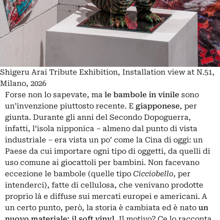
Shigeru Arai Tribute Exhibition, Installation view at N.51,
Milano, 2026
Forse non lo sapevate, ma
le bambole in vinile
sono
un’invenzione piuttosto recente. E
giapponese
, per
giunta. Durante gli anni del Secondo Dopoguerra,
infatti, l’isola nipponica – almeno dal punto di vista
industriale – era vista un po’ come la Cina di oggi: un
Paese da cui importare ogni tipo di oggetti, da quelli di
uso comune ai giocattoli per bambini. Non facevano
eccezione le bambole (quelle tipo
Cicciobello
, per
intenderci), fatte di cellulosa, che venivano prodotte
proprio là e diffuse sui mercati europei e americani. A
un certo punto, però, la storia è cambiata ed è nato
un
nuovo materiale: il soft vinyl.
Il motivo? Ce lo racconta