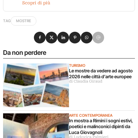
Scopri di più
TAG
MOSTRE
Condividi su Facebook
Condividi su X
Condividi su LinkedIn
Condividi su Pinterest
Condividi su WhatsApp
Condividi su Email
Da non perdere
TURISMO
Le mostre da vedere ad agosto
2026 nelle città d’arte europee
di Claudia Giraud
ARTE CONTEMPORANEA
In mostra a Rimini i sogni estivi,
poetici e malinconici dipinti da
Luca Giovagnoli
di Ludovica Palmieri