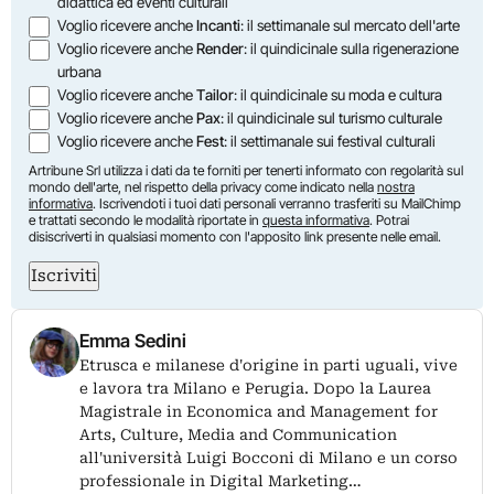
didattica ed eventi culturali
Voglio ricevere anche
Incanti
: il settimanale sul mercato dell'arte
Voglio ricevere anche
Render
: il quindicinale sulla rigenerazione
urbana
Voglio ricevere anche
Tailor
: il quindicinale su moda e cultura
Voglio ricevere anche
Pax
: il quindicinale sul turismo culturale
Voglio ricevere anche
Fest
: il settimanale sui festival culturali
Artribune Srl utilizza i dati da te forniti per tenerti informato con regolarità sul
mondo dell'arte, nel rispetto della privacy come indicato nella
nostra
informativa
. Iscrivendoti i tuoi dati personali verranno trasferiti su MailChimp
e trattati secondo le modalità riportate in
questa informativa
. Potrai
disiscriverti in qualsiasi momento con l'apposito link presente nelle email.
Iscriviti
Emma Sedini
Etrusca e milanese d'origine in parti uguali, vive
e lavora tra Milano e Perugia. Dopo la Laurea
Magistrale in Economica and Management for
Arts, Culture, Media and Communication
all'università Luigi Bocconi di Milano e un corso
professionale in Digital Marketing…