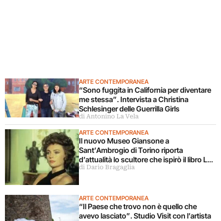
ARTE CONTEMPORANEA
“Sono fuggita in California per diventare
me stessa”. Intervista a Christina
Schlesinger delle Guerrilla Girls
di Antonino La Vela
ARTE CONTEMPORANEA
Il nuovo Museo Giansone a
Sant’Ambrogio di Torino riporta
d’attualità lo scultore che ispirò il libro La
di Dario Bragaglia
donna della domenica
ARTE CONTEMPORANEA
“Il Paese che trovo non è quello che
avevo lasciato”. Studio Visit con l’artista