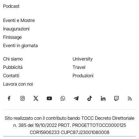
Podcast
Eventi e Mostre
Inaugurazioni
Finissage
Eventi in giornata
Chi siamo
University
Pubblicità
Travel
Contatti
Produzioni
Lavora con noi
Seguici su Facebook
Seguici su Instagram
Seguici su X
Seguici su YouTube
Seguici su WhatsApp
Seguici su Telegram
Seguici su TikTok
Seguici su Link
Seguici su
Segui
Sito realizzato con il contributo bando TOCC Decreto Direttoriale
n. 385 del 19/10/2022 PROT. PROGETTOTOCC0000125
COR15906233 CUPC87J23001080008