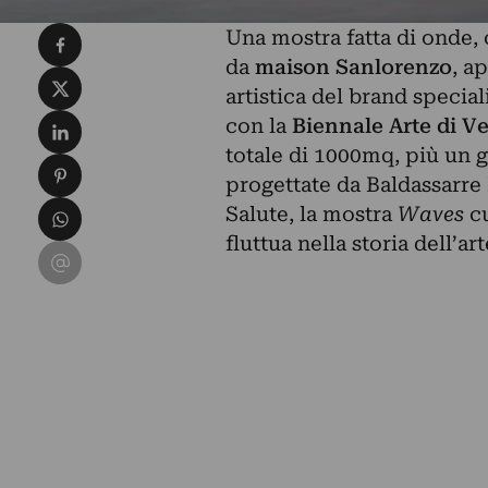
Condividi su Facebook
Una mostra fatta di onde,
da
maison Sanlorenzo
, a
Condividi su X
artistica del brand specia
Condividi su LinkedIn
con la
Biennale Arte di V
totale di 1000mq, più un g
Condividi su Pinterest
progettate da Baldassarre 
Condividi su WhatsApp
Salute, la mostra
Waves
cu
fluttua nella storia dell’a
Condividi su Email