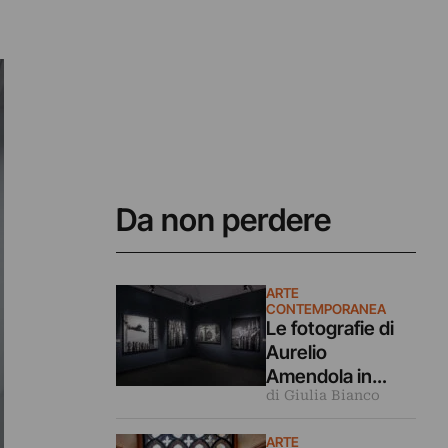
Da non perdere
ARTE
CONTEMPORANEA
Le fotografie di
Aurelio
Amendola in
di Giulia Bianco
dialogo coi
capolavori
ARTE