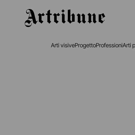
Artribune
Arti visive
Progetto
Professioni
Arti 