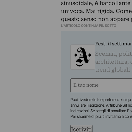
sinusoidale, è barcollante
univoca. Mai rigida. Come l
questo senso non appare p
L'ARTICOLO CONTINUA PIÙ SOTTO
Fest, il settima
Scenari, polit
architettura, 
trend globali
Nome
(Required)
First
Puoi rivedere le tue preferenze in qua
annullare l’iscrizione. Artribune Srl no
indicazioni. Se scegli di annullare l’i
Per saperne di più, ti invitiamo a con
Iscriviti