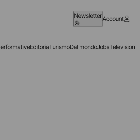
Newsletter
Account
performative
Editoria
Turismo
Dal mondo
Jobs
Television