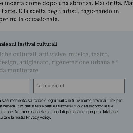
 e incerta come dopo una sbronza. Mai dritta. Ma
’arte. E la scelta degli artisti, ragionando in
er nulla occasionale.
nale sui festival culturali
iche culturali, arti visive, musica, teatro,
design, artigianato, rigenerazione urbana e i
 da monitorare.
Email
(Required)
lsiasi momento: sul fondo di ogni mail che ti invieremo, troverai il link per
n cederà i tuoi dati a terze parti e utilizzerà i tuoi dati secondo le tue
scrizione, Artribune cancellerà i tuoi dati personali dal proprio database.
sultare la nostra
Privacy Policy
.