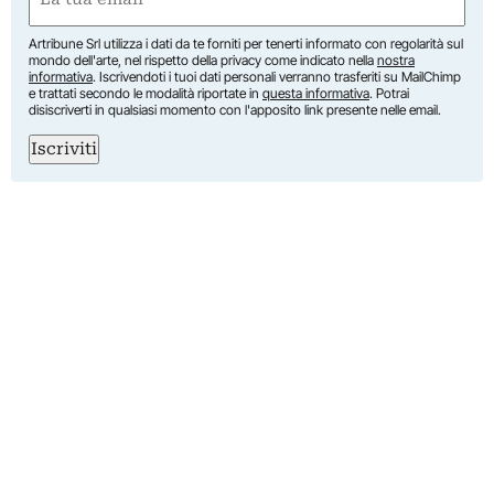
(Obbligatorio)
Artribune Srl utilizza i dati da te forniti per tenerti informato con regolarità sul
mondo dell'arte, nel rispetto della privacy come indicato nella
nostra
informativa
. Iscrivendoti i tuoi dati personali verranno trasferiti su MailChimp
e trattati secondo le modalità riportate in
questa informativa
. Potrai
disiscriverti in qualsiasi momento con l'apposito link presente nelle email.
Iscriviti