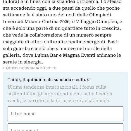
(allora) e in linea con la sua idea di ricerca. Lo stesso
sta accadendo oggi, a due passi da quello che poche
settimane fa è stato uno dei nodi delle Olimpiadi
Invernali Milano-Cortina 2026, il Villaggio Olimpico, e
che è solo una parte di un quartiere tutto in crescita,
che vede la collaborazione di un numero sempre
maggiore di attori culturali e realtà emergenti. Basti
solo guardare a ciò che si muove nel cortile della
galleria, dove
Lubna Bar e Magma Eventi
animano le
serate in sinergia.
L'ARTICOLO CONTINUA PIÙ SOTTO
Tailor, il quindicinale su moda e cultura
Ultime tendenze internazionali, i focus sulla
sostenibilità, gli approfondimenti sulle fashion
week, le carriere e la formazione accademica.
Nome
(Obbligatorio)
Nome
Email