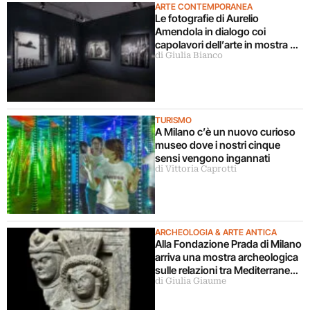
ARTE CONTEMPORANEA
Le fotografie di Aurelio
Amendola in dialogo coi
capolavori dell’arte in mostra a
di Giulia Bianco
Milano
TURISMO
A Milano c’è un nuovo curioso
museo dove i nostri cinque
sensi vengono ingannati
di Vittoria Caprotti
ARCHEOLOGIA & ARTE ANTICA
Alla Fondazione Prada di Milano
arriva una mostra archeologica
sulle relazioni tra Mediterraneo
di Giulia Giaume
e Asia