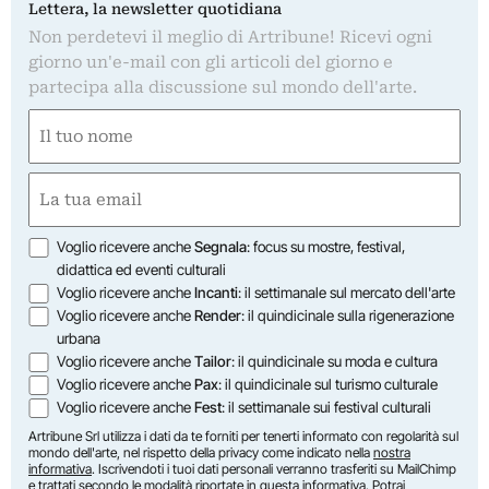
Lettera, la newsletter quotidiana
Non perdetevi il meglio di Artribune! Ricevi ogni
giorno un'e-mail con gli articoli del giorno e
partecipa alla discussione sul mondo dell'arte.
Nome
(Obbligatorio)
Nome
Email
(Obbligatorio)
Opzioni
Voglio ricevere anche
Segnala
: focus su mostre, festival,
didattica ed eventi culturali
Voglio ricevere anche
Incanti
: il settimanale sul mercato dell'arte
Voglio ricevere anche
Render
: il quindicinale sulla rigenerazione
urbana
Voglio ricevere anche
Tailor
: il quindicinale su moda e cultura
Voglio ricevere anche
Pax
: il quindicinale sul turismo culturale
Voglio ricevere anche
Fest
: il settimanale sui festival culturali
Artribune Srl utilizza i dati da te forniti per tenerti informato con regolarità sul
mondo dell'arte, nel rispetto della privacy come indicato nella
nostra
informativa
. Iscrivendoti i tuoi dati personali verranno trasferiti su MailChimp
e trattati secondo le modalità riportate in
questa informativa
. Potrai