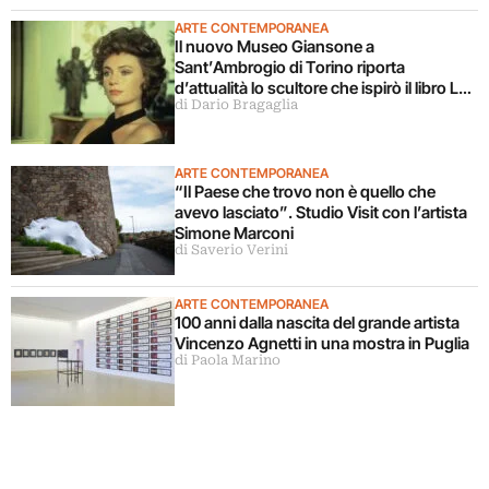
ARTE CONTEMPORANEA
Il nuovo Museo Giansone a
Sant’Ambrogio di Torino riporta
d’attualità lo scultore che ispirò il libro La
di Dario Bragaglia
donna della domenica
ARTE CONTEMPORANEA
“Il Paese che trovo non è quello che
avevo lasciato”. Studio Visit con l’artista
Simone Marconi
di Saverio Verini
ARTE CONTEMPORANEA
100 anni dalla nascita del grande artista
Vincenzo Agnetti in una mostra in Puglia
di Paola Marino