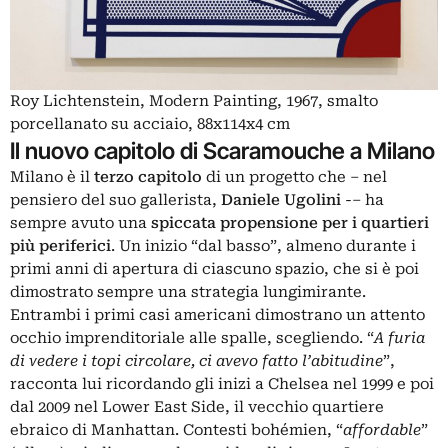
Roy Lichtenstein, Modern Painting, 1967, smalto
porcellanato su acciaio, 88x114x4 cm
Il nuovo capitolo di Scaramouche a Milano
Milano è il
terzo capitolo
di un progetto che – nel
pensiero del suo gallerista,
Daniele Ugolini
-– ha
sempre avuto una
spiccata propensione per i quartieri
più periferici
. Un inizio “dal basso”, almeno durante i
primi anni di apertura di ciascuno spazio, che si è poi
dimostrato sempre una strategia lungimirante.
Entrambi i primi casi americani dimostrano un attento
occhio imprenditoriale alle spalle, scegliendo. “
A furia
di vedere i topi circolare, ci avevo fatto l’abitudine
”,
racconta lui ricordando gli inizi a Chelsea nel 1999 e poi
dal 2009 nel Lower East Side, il vecchio quartiere
ebraico di Manhattan. Contesti bohémien, “
affordable
”