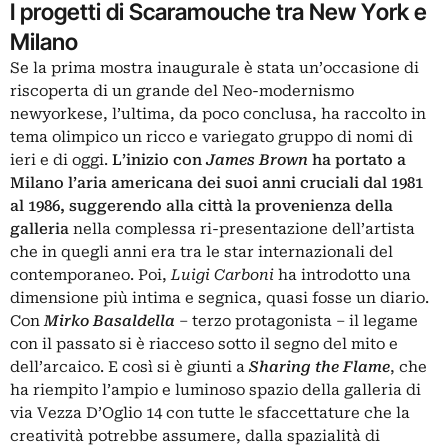
I progetti di Scaramouche tra New York e
Milano
Se la prima mostra inaugurale è stata un’occasione di
riscoperta di un grande del Neo-modernismo
newyorkese, l’ultima, da poco conclusa, ha raccolto in
tema olimpico un ricco e variegato gruppo di nomi di
ieri e di oggi.
L’inizio con
James Brown
ha portato a
Milano l’aria americana dei suoi anni cruciali dal 1981
al 1986, suggerendo alla città la provenienza della
galleria
nella complessa ri-presentazione dell’artista
che in quegli anni era tra le star internazionali del
contemporaneo. Poi,
Luigi Carboni
ha introdotto una
dimensione più intima e segnica, quasi fosse un diario.
Con
Mirko Basaldella
– terzo protagonista – il legame
con il passato si è riacceso sotto il segno del mito e
dell’arcaico. E così si è giunti a
Sharing the Flame
, che
ha riempito l’ampio e luminoso spazio della galleria di
via Vezza D’Oglio 14 con tutte le sfaccettature che la
creatività potrebbe assumere, dalla spazialità di