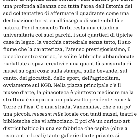
una profonda alleanza con tutta l’area dell’Estonia del
sud col tentativo di affermare il quadrante come una
destinazione turistica all’insegna di sostenibilità e
natura. Per il momento Tartu resta una cittadina
universitaria coi suoi parchi, i suoi quartieri di tipiche
case in legno, la vecchia cattedrale senza tetto, il suo
fiume che la caratterizza, l’ateneo prestigiosissimo, il
piccolo centro storico, le solite fabbriche abbandonate
riadattate a spazi creativi e una
quantità smisurata di
musei
su ogni cosa: sulla stampa, sulle bevande, sul
canto, dei giocattoli, dello sport, dell’agricoltura,
ovviamente sul KGB. Nella piazza principale c’è il
museo d’arte, la pinacoteca è piuttosto mediocre ma la
struttura è simpatica: un palazzetto pendente come la
Torre di Pisa. C’è una strada, Vanemuise, che è un po’
una piccola
museum mile
locale con tanti musei, teatri e
biblioteche che vi affacciano. E poi c’è un curioso art
district baltico in
una ex fabbrica
che ospita (oltre a
ristoranti e locali) tante gallerie d’arte private: si