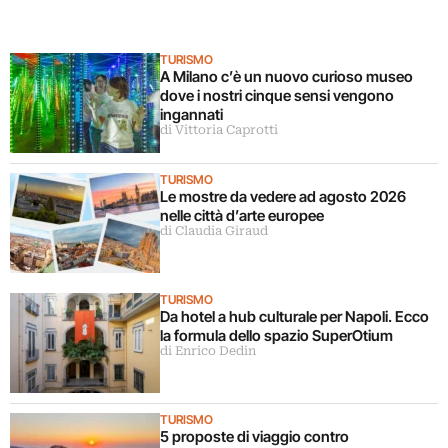
TURISMO
A Milano c’è un nuovo curioso museo
dove i nostri cinque sensi vengono
ingannati
di Vittoria Caprotti
TURISMO
Le mostre da vedere ad agosto 2026
nelle città d’arte europee
di Claudia Giraud
TURISMO
Da hotel a hub culturale per Napoli. Ecco
la formula dello spazio SuperOtium
di Enrico Dedin
TURISMO
5 proposte di viaggio contro