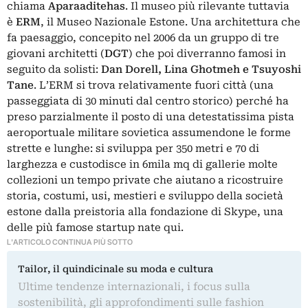
chiama
Aparaaditehas
. Il museo più rilevante tuttavia
è
ERM
, il
Museo Nazionale Estone
. Una architettura che
fa paesaggio, concepito nel 2006 da un gruppo di tre
giovani architetti (
DGT
) che poi diverranno famosi in
seguito da solisti:
Dan Dorell, Lina Ghotmeh e Tsuyoshi
Tane
. L’ERM si trova relativamente fuori città (una
passeggiata di 30 minuti dal centro storico) perché ha
preso parzialmente il posto di una detestatissima pista
aeroportuale militare sovietica assumendone le forme
strette e lunghe: si sviluppa per 350 metri e 70 di
larghezza e custodisce in 6mila mq di gallerie molte
collezioni un tempo private che aiutano a ricostruire
storia, costumi, usi, mestieri e sviluppo della società
estone dalla preistoria alla fondazione di Skype, una
delle più famose startup nate qui.
L'ARTICOLO CONTINUA PIÙ SOTTO
Tailor, il quindicinale su moda e cultura
Ultime tendenze internazionali, i focus sulla
sostenibilità, gli approfondimenti sulle fashion