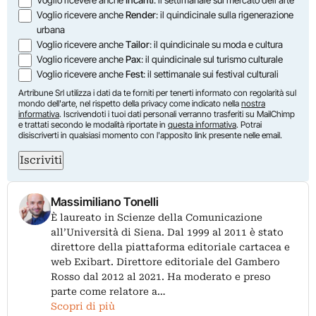
Voglio ricevere anche
Incanti
: il settimanale sul mercato dell'arte
Voglio ricevere anche
Render
: il quindicinale sulla rigenerazione
urbana
Voglio ricevere anche
Tailor
: il quindicinale su moda e cultura
Voglio ricevere anche
Pax
: il quindicinale sul turismo culturale
Voglio ricevere anche
Fest
: il settimanale sui festival culturali
Artribune Srl utilizza i dati da te forniti per tenerti informato con regolarità sul
mondo dell'arte, nel rispetto della privacy come indicato nella
nostra
informativa
. Iscrivendoti i tuoi dati personali verranno trasferiti su MailChimp
e trattati secondo le modalità riportate in
questa informativa
. Potrai
disiscriverti in qualsiasi momento con l'apposito link presente nelle email.
Iscriviti
Massimiliano Tonelli
È laureato in Scienze della Comunicazione
all’Università di Siena. Dal 1999 al 2011 è stato
direttore della piattaforma editoriale cartacea e
web Exibart. Direttore editoriale del Gambero
Rosso dal 2012 al 2021. Ha moderato e preso
parte come relatore a…
Scopri di più