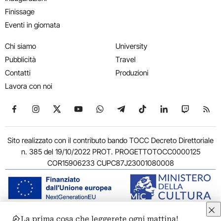
Finissage
Eventi in giornata
Chi siamo
University
Pubblicità
Travel
Contatti
Produzioni
Lavora con noi
Seguici su Facebook
Seguici su Instagram
Seguici su X
Seguici su YouTube
Seguici su WhatsApp
Seguici su Telegram
Seguici su TikTok
Seguici su Link
Seguici su
Segui
Sito realizzato con il contributo bando TOCC Decreto Direttoriale
n. 385 del 19/10/2022 PROT. PROGETTOTOCC0000125
COR15906233 CUPC87J23001080008
La prima cosa che leggerete ogni mattina!