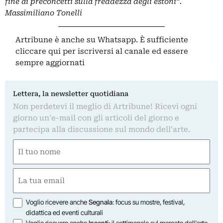
fine ai preconcetti sulla freddezza degli estoni”.
Massimiliano Tonelli
Artribune è anche su Whatsapp. È sufficiente
cliccare qui
per iscriversi al canale ed essere
sempre aggiornati
Lettera, la newsletter quotidiana
Non perdetevi il meglio di Artribune! Ricevi ogni
giorno un'e-mail con gli articoli del giorno e
partecipa alla discussione sul mondo dell'arte.
Nome
(Obbligatorio)
Nome
Email
(Obbligatorio)
Opzioni
Voglio ricevere anche
Segnala
: focus su mostre, festival,
didattica ed eventi culturali