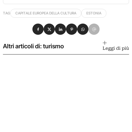
TAG
CAPITALE EUROPEA DELLA CULTURA
ESTONIA
Condividi su Facebook
Condividi su X
Condividi su LinkedIn
Condividi su Pinterest
Condividi su WhatsApp
Condividi su Email
Altri articoli di: turismo
Leggi di più