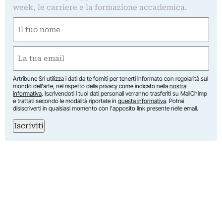
week, le carriere e la formazione accademica.
Nome
(Obbligatorio)
Nome
Email
(Obbligatorio)
Artribune Srl utilizza i dati da te forniti per tenerti informato con regolarità sul
mondo dell'arte, nel rispetto della privacy come indicato nella
nostra
informativa
. Iscrivendoti i tuoi dati personali verranno trasferiti su MailChimp
e trattati secondo le modalità riportate in
questa informativa
. Potrai
disiscriverti in qualsiasi momento con l'apposito link presente nelle email.
Iscriviti