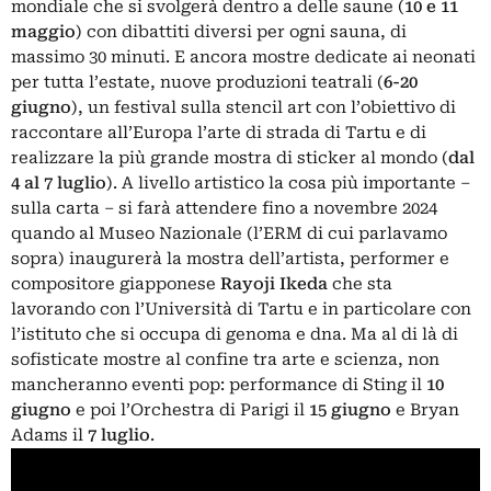
mondiale che si svolgerà dentro a delle saune (
10 e 11
maggio
) con dibattiti diversi per ogni sauna, di
massimo 30 minuti. E ancora mostre dedicate ai neonati
per tutta l’estate, nuove produzioni teatrali (
6-20
giugno
), un festival sulla stencil art con l’obiettivo di
raccontare all’Europa l’arte di strada di Tartu e di
realizzare la più grande mostra di sticker al mondo (
dal
4 al 7 luglio
). A livello artistico la cosa più importante –
sulla carta – si farà attendere fino a novembre 2024
quando al Museo Nazionale (l’ERM di cui parlavamo
sopra) inaugurerà la mostra dell’artista, performer e
compositore giapponese
Rayoji Ikeda
che sta
lavorando con l’Università di Tartu e in particolare con
l’istituto che si occupa di genoma e dna. Ma al di là di
sofisticate mostre al confine tra arte e scienza, non
mancheranno eventi pop: performance di Sting il
10
giugno
e poi l’Orchestra di Parigi il
15 giugno
e Bryan
Adams il
7 luglio
.