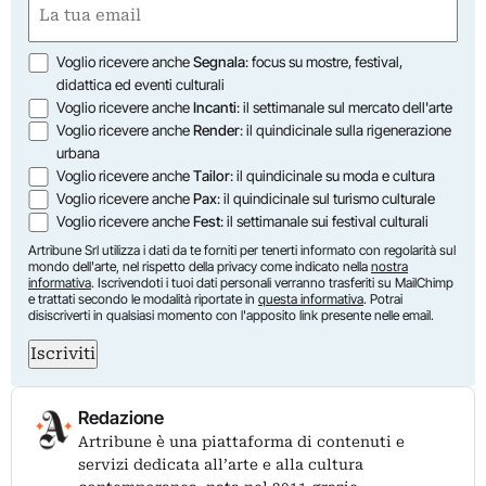
(Obbligatorio)
Opzioni
Voglio ricevere anche
Segnala
: focus su mostre, festival,
didattica ed eventi culturali
Voglio ricevere anche
Incanti
: il settimanale sul mercato dell'arte
Voglio ricevere anche
Render
: il quindicinale sulla rigenerazione
urbana
Voglio ricevere anche
Tailor
: il quindicinale su moda e cultura
Voglio ricevere anche
Pax
: il quindicinale sul turismo culturale
Voglio ricevere anche
Fest
: il settimanale sui festival culturali
Artribune Srl utilizza i dati da te forniti per tenerti informato con regolarità sul
mondo dell'arte, nel rispetto della privacy come indicato nella
nostra
informativa
. Iscrivendoti i tuoi dati personali verranno trasferiti su MailChimp
e trattati secondo le modalità riportate in
questa informativa
. Potrai
disiscriverti in qualsiasi momento con l'apposito link presente nelle email.
Iscriviti
Redazione
Artribune è una piattaforma di contenuti e
servizi dedicata all’arte e alla cultura