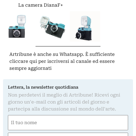
La camera DianaF+
Artribune è anche su Whatsapp. È sufficiente
cliccare qui
per iscriversi al canale ed essere
sempre aggiornati
Lettera, la newsletter quotidiana
Non perdetevi il meglio di Artribune! Ricevi ogni
giorno un'e-mail con gli articoli del giorno e
partecipa alla discussione sul mondo dell'arte.
Nome
(Obbligatorio)
Nome
Email