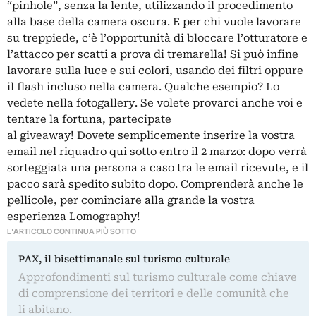
“pinhole”, senza la lente, utilizzando il procedimento
alla base della camera oscura. E per chi vuole lavorare
su treppiede, c’è l’opportunità di bloccare l’otturatore e
l’attacco per scatti a prova di tremarella! Si può infine
lavorare sulla luce e sui colori, usando dei filtri oppure
il flash incluso nella camera. Qualche esempio? Lo
vedete nella fotogallery. Se volete provarci anche voi e
tentare la fortuna, partecipate
al giveaway! Dovete semplicemente inserire la vostra
email nel riquadro qui sotto entro il 2 marzo: dopo verrà
sorteggiata una persona a caso tra le email ricevute, e il
pacco sarà spedito subito dopo. Comprenderà anche le
pellicole, per cominciare alla grande la vostra
esperienza Lomography!
L'ARTICOLO CONTINUA PIÙ SOTTO
PAX, il bisettimanale sul turismo culturale
Approfondimenti sul turismo culturale come chiave
di comprensione dei territori e delle comunità che
li abitano.