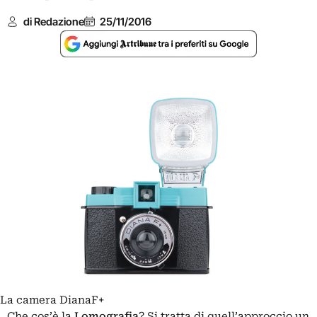
di Redazione
25/11/2016
La camera DianaF+
Che cos’è la
Lomografia
? Si tratta di quell’approccio un