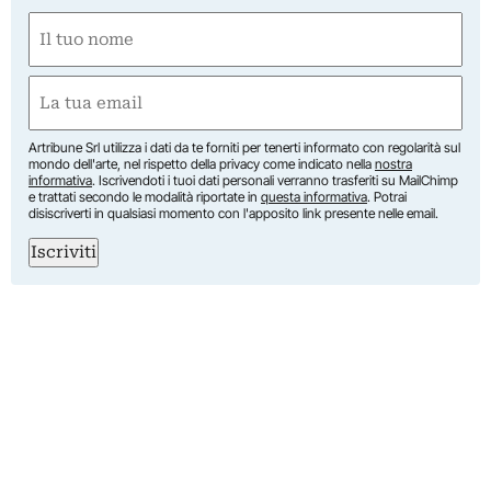
Nome
(Obbligatorio)
Nome
Email
(Obbligatorio)
Artribune Srl utilizza i dati da te forniti per tenerti informato con regolarità sul
mondo dell'arte, nel rispetto della privacy come indicato nella
nostra
informativa
. Iscrivendoti i tuoi dati personali verranno trasferiti su MailChimp
e trattati secondo le modalità riportate in
questa informativa
. Potrai
disiscriverti in qualsiasi momento con l'apposito link presente nelle email.
Iscriviti