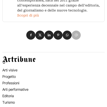
contemporanea, nata nel 2011 grazie
all’esperienza decennale nel campo dell’editoria,
del giornalismo e delle nuove tecnologie.
Scopri di più
Condividi su Facebook
Condividi su X
Condividi su LinkedIn
Condividi su Pinterest
Condividi su WhatsApp
Condividi su Email
Artribune
Arti visive
Progetto
Professioni
Arti performative
Editoria
Turismo