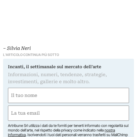
– Silvia Neri
L'ARTICOLO CONTINUA PIÙ SOTTO
Incanti, il settimanale sul mercato dell'arte
Informazioni, numeri, tendenze, strategie,
investimenti, gallerie e molto altro.
Nome
(Obbligatorio)
Nome
Email
(Obbligatorio)
Artribune Srl utilizza i dati da te forniti per tenerti informato con regolarità sul
mondo dell'arte, nel rispetto della privacy come indicato nella
nostra
informativa
. Iscrivendoti i tuoi dati personali verranno trasferiti su MailChimp