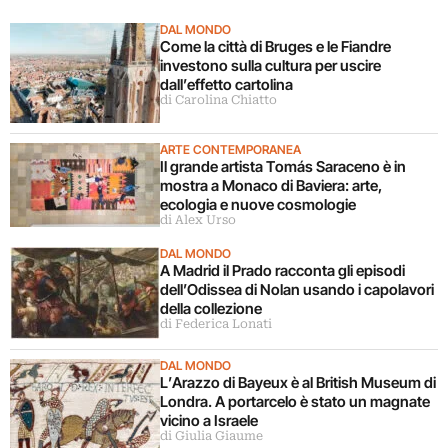
DAL MONDO
Come la città di Bruges e le Fiandre
investono sulla cultura per uscire
dall’effetto cartolina
di Carolina Chiatto
ARTE CONTEMPORANEA
Il grande artista Tomás Saraceno è in
mostra a Monaco di Baviera: arte,
ecologia e nuove cosmologie
di Alex Urso
DAL MONDO
A Madrid il Prado racconta gli episodi
dell’Odissea di Nolan usando i capolavori
della collezione
di Federica Lonati
DAL MONDO
L’Arazzo di Bayeux è al British Museum di
Londra. A portarcelo è stato un magnate
vicino a Israele
di Giulia Giaume