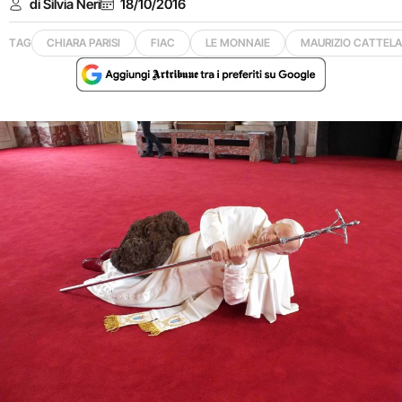
di Silvia Neri
18/10/2016
TAG
CHIARA PARISI
FIAC
LE MONNAIE
MAURIZIO CATTEL