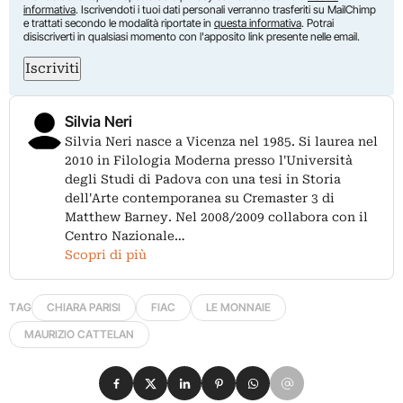
informativa
. Iscrivendoti i tuoi dati personali verranno trasferiti su MailChimp
e trattati secondo le modalità riportate in
questa informativa
. Potrai
disiscriverti in qualsiasi momento con l'apposito link presente nelle email.
Iscriviti
Silvia Neri
Silvia Neri nasce a Vicenza nel 1985. Si laurea nel
2010 in Filologia Moderna presso l'Università
degli Studi di Padova con una tesi in Storia
dell'Arte contemporanea su Cremaster 3 di
Matthew Barney. Nel 2008/2009 collabora con il
Centro Nazionale…
Scopri di più
TAG
CHIARA PARISI
FIAC
LE MONNAIE
MAURIZIO CATTELAN
Condividi su Facebook
Condividi su X
Condividi su LinkedIn
Condividi su Pinterest
Condividi su WhatsApp
Condividi su Email