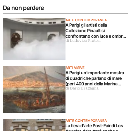
Da non perdere
ARTE CONTEMPORANEA
A Parigi gli artisti della
Collezione Pinault si
confrontano con luce e ombra
di Ludovico Pratesi
in una grande mostra
ARTI VISIVE
A Parigi un’importante mostra
di quadri che parlano di mare
(per i 400 anni della Marina
di Dario Bragaglia
Francese)
ARTE CONTEMPORANEA
La fiera d’arte Post-Fair di Los