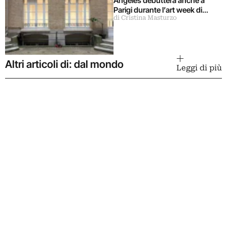
Angeles debutterà anche a
Parigi durante l’art week di
di Cristina Masturzo
ottobre 2026
Altri articoli di: dal mondo
Leggi di più