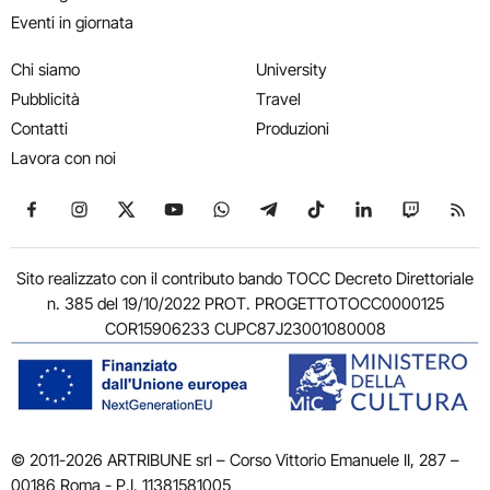
Eventi in giornata
Chi siamo
University
Pubblicità
Travel
Contatti
Produzioni
Lavora con noi
Seguici su Facebook
Seguici su Instagram
Seguici su X
Seguici su YouTube
Seguici su WhatsApp
Seguici su Telegram
Seguici su TikTok
Seguici su Link
Seguici su
Segui
Sito realizzato con il contributo bando TOCC Decreto Direttoriale
n. 385 del 19/10/2022 PROT. PROGETTOTOCC0000125
COR15906233 CUPC87J23001080008
© 2011-2026 ARTRIBUNE srl – Corso Vittorio Emanuele II, 287 –
00186 Roma - P.I. 11381581005