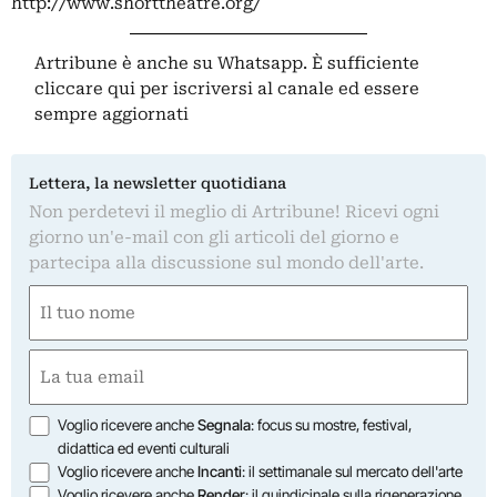
http://www.shorttheatre.org/
Artribune è anche su Whatsapp. È sufficiente
cliccare qui
per iscriversi al canale ed essere
sempre aggiornati
Lettera, la newsletter quotidiana
Non perdetevi il meglio di Artribune! Ricevi ogni
giorno un'e-mail con gli articoli del giorno e
partecipa alla discussione sul mondo dell'arte.
Nome
(Obbligatorio)
Nome
Email
(Obbligatorio)
Opzioni
Voglio ricevere anche
Segnala
: focus su mostre, festival,
didattica ed eventi culturali
Voglio ricevere anche
Incanti
: il settimanale sul mercato dell'arte
Voglio ricevere anche
Render
: il quindicinale sulla rigenerazione