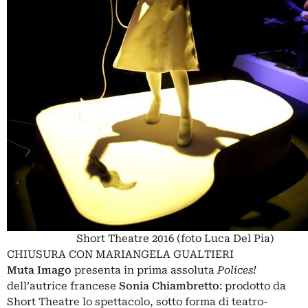
Short Theatre 2016 (foto Luca Del Pia)
CHIUSURA CON MARIANGELA GUALTIERI
Muta Imago
presenta in prima assoluta
Polices!
dell’autrice francese
Sonia Chiambretto
: prodotto da
Short Theatre lo spettacolo, sotto forma di teatro-