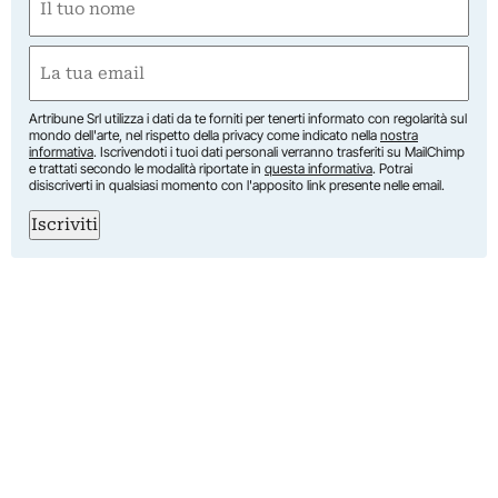
(Obbligatorio)
Nome
Email
(Obbligatorio)
Artribune Srl utilizza i dati da te forniti per tenerti informato con regolarità sul
mondo dell'arte, nel rispetto della privacy come indicato nella
nostra
informativa
. Iscrivendoti i tuoi dati personali verranno trasferiti su MailChimp
e trattati secondo le modalità riportate in
questa informativa
. Potrai
disiscriverti in qualsiasi momento con l'apposito link presente nelle email.
Iscriviti