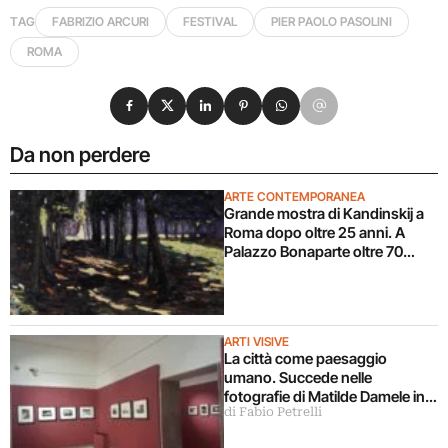
TAG
FABRIZIO ARCURI
FESTIVAL
PIER PAOLO PASOLINI
ROMA
Condividi su Facebook
Condividi su X
Condividi su LinkedIn
Condividi su Pinterest
Condividi su WhatsApp
Condividi su Email
Da non perdere
ARTE CONTEMPORANEA
Grande mostra di Kandinskij a
Roma dopo oltre 25 anni. A
Palazzo Bonaparte oltre 70
opere dal Pompidou
ARTI VISIVE
La città come paesaggio
umano. Succede nelle
fotografie di Matilde Damele in
di Fabio Petrelli
mostra a Roma