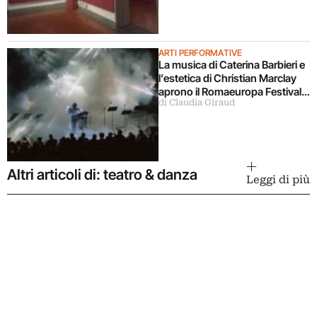
ARTI PERFORMATIVE
La musica di Caterina Barbieri e
l’estetica di Christian Marclay
aprono il Romaeuropa Festival
di Claudia Giraud
2026
Altri articoli di: teatro & danza
Leggi di più