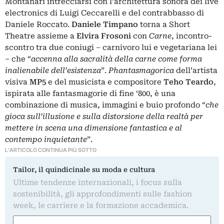
Montanari intrecciarsi con l’architettura sonora dei live
electronics di Luigi Ceccarelli e del contrabbasso di
Daniele Roccato.
Daniele Timpano
torna a Short
Theatre assieme a
Elvira Frosoni
con
Carne
, incontro-
scontro tra due coniugi – carnivoro lui e vegetariana lei
– che “
accenna alla sacralità della carne come forma
inalienabile dell’esistenza
”.
Phantasmagorica
dell’artista
visiva
MP5
e del musicista e compositore
Teho Teardo
,
ispirata alle fantasmagorie di fine ‘800, è una
combinazione di musica, immagini e buio profondo “
che
gioca sull’illusione e sulla distorsione della realtà per
mettere in scena una dimensione fantastica e al
contempo inquietante
”.
L'ARTICOLO CONTINUA PIÙ SOTTO
Tailor, il quindicinale su moda e cultura
Ultime tendenze internazionali, i focus sulla
sostenibilità, gli approfondimenti sulle fashion
week, le carriere e la formazione accademica.
Nome