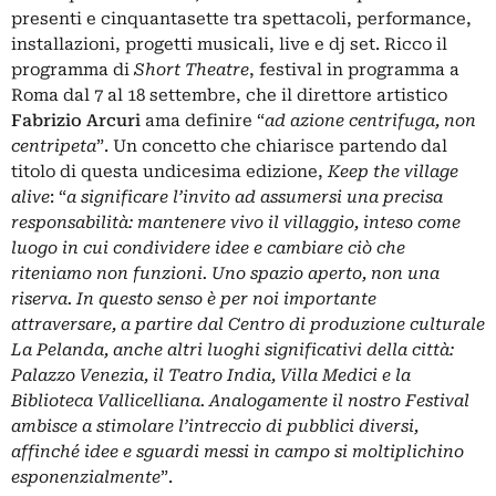
presenti e cinquantasette tra spettacoli, performance,
installazioni, progetti musicali, live e dj set. Ricco il
programma di
Short Theatre
, festival in programma a
Roma dal 7 al 18 settembre, che il direttore artistico
Fabrizio Arcuri
ama definire “
ad azione centrifuga, non
centripeta
”. Un concetto che chiarisce partendo dal
titolo di questa undicesima edizione,
Keep the village
alive
: “
a significare l’invito ad assumersi una precisa
responsabilità: mantenere vivo il villaggio, inteso come
luogo in cui condividere idee e cambiare ciò che
riteniamo non funzioni. Uno spazio aperto, non una
riserva. In questo senso è per noi importante
attraversare, a partire dal Centro di produzione culturale
La Pelanda, anche altri luoghi significativi della città:
Palazzo Venezia, il Teatro India, Villa Medici e la
Biblioteca Vallicelliana. Analogamente il nostro Festival
ambisce a stimolare l’intreccio di pubblici diversi,
affinché idee e sguardi messi in campo si moltiplichino
esponenzialmente
”.