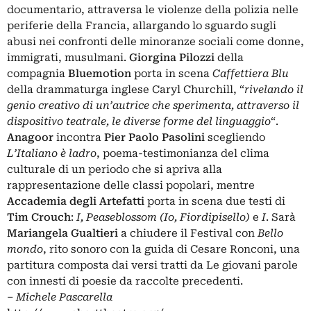
documentario, attraversa le violenze della polizia nelle
periferie della Francia, allargando lo sguardo sugli
abusi nei confronti delle minoranze sociali come donne,
immigrati, musulmani.
Giorgina Pilozzi
della
compagnia
Bluemotion
porta in scena
Caffettiera Blu
della drammaturga inglese Caryl Churchill, “
rivelando il
genio creativo di un’autrice che sperimenta, attraverso il
dispositivo teatrale, le diverse forme del linguaggio
“.
Anagoor
incontra
Pier Paolo Pasolini
scegliendo
L’Italiano è ladro
, poema-testimonianza del clima
culturale di un periodo che si apriva alla
rappresentazione delle classi popolari, mentre
Accademia degli Artefatti
porta in scena due testi di
Tim Crouch
:
I, Peaseblossom (Io, Fiordipisello)
e
I
. Sarà
Mariangela Gualtieri
a chiudere il Festival con
Bello
mondo
, rito sonoro con la guida di Cesare Ronconi, una
partitura composta dai versi tratti da Le giovani parole
con innesti di poesie da raccolte precedenti.
–
Michele Pascarella