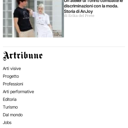
Un atelier di Torino combatte le
discriminazioni con la moda.
Storia di AnJoy
di Erika del Prete
Artribune
Arti visive
Progetto
Professioni
Arti performative
Editoria
Turismo
Dal mondo
Jobs