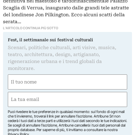
definitiva nel maestoso e tardorinascimentale Palazzo
Scaglia di Verrua, inaugurato dalle grandi tele astratte
del londinese Jon Pilkington. Ecco alcuni scatti della
serata…
L'ARTICOLO CONTINUA PIÙ SOTTO
Fest, il settimanale sui festival culturali
Scenari, politiche culturali, arti visive, musica,
teatro, architettura, design, artigianato,
rigenerazione urbana e i trend globali da
monitorare.
Nome
(Required)
First
Email
(Required)
Puoi rivedere le tue preferenze in qualsiasi momento: sul fondo di ogni mail
che ti invieremo, troverai il link per annullare l’iscrizione. Artribune Srl non
cederà i tuoi dati a terze parti e utilizzerà i tuoi dati secondo le tue indicazioni.
Se scegli di annullare l’iscrizione, Artribune cancellerà i tuoi dati personali dal
proprio database. Per saperne di più, ti invitiamo a consultare la nostra
Privacy Policy
.