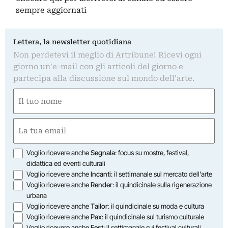
sempre aggiornati
Lettera, la newsletter quotidiana
Non perdetevi il meglio di Artribune! Ricevi ogni
giorno un'e-mail con gli articoli del giorno e
partecipa alla discussione sul mondo dell'arte.
Nome
(Required)
First
Email
(Required)
Opzioni
Voglio ricevere anche
Segnala
: focus su mostre, festival,
didattica ed eventi culturali
Voglio ricevere anche
Incanti
: il settimanale sul mercato dell'arte
Voglio ricevere anche
Render
: il quindicinale sulla rigenerazione
urbana
Voglio ricevere anche
Tailor
: il quindicinale su moda e cultura
Voglio ricevere anche
Pax
: il quindicinale sul turismo culturale
Voglio ricevere anche
Fest
: il settimanale sui festival culturali