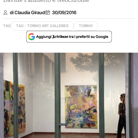
Davide Paludetto e Neochrome
di Claudia Giraud
30/09/2016
TAG
TAG - TORINO ART GALLERIES
TORINO