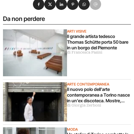
Condividi su Facebook
Condividi su X
Condividi su LinkedIn
Condividi su Pinterest
Condividi su WhatsApp
Condividi su Email
Da non perdere
ARTI VISIVE
Il grande artista tedesco
Thomas Schütte porta 50 bare
in un borgo del Piemonte
di Francesca Pasini
ARTE CONTEMPORANEA
Il nuovo polo dell’arte
contemporanea a Torino nasce
in un’ex discoteca. Mostre,
di Giorgia Zerboni
cinema, teatro, concerti,
performance: “vogliamo
coinvolgere pubblici diversi”
MODA