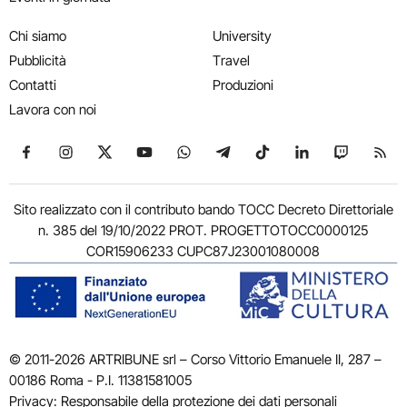
Chi siamo
University
Pubblicità
Travel
Contatti
Produzioni
Lavora con noi
Seguici su Facebook
Seguici su Instagram
Seguici su X
Seguici su YouTube
Seguici su WhatsApp
Seguici su Telegram
Seguici su TikTok
Seguici su Link
Seguici su
Segui
Sito realizzato con il contributo bando TOCC Decreto Direttoriale
n. 385 del 19/10/2022 PROT. PROGETTOTOCC0000125
COR15906233 CUPC87J23001080008
© 2011-2026 ARTRIBUNE srl – Corso Vittorio Emanuele II, 287 –
00186 Roma - P.I. 11381581005
Privacy: Responsabile della protezione dei dati personali