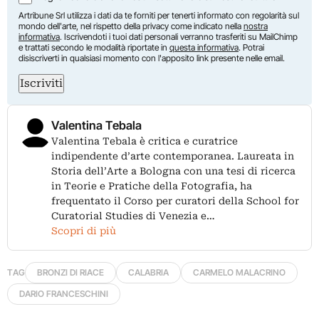
Artribune Srl utilizza i dati da te forniti per tenerti informato con regolarità sul
mondo dell'arte, nel rispetto della privacy come indicato nella
nostra
informativa
. Iscrivendoti i tuoi dati personali verranno trasferiti su MailChimp
e trattati secondo le modalità riportate in
questa informativa
. Potrai
disiscriverti in qualsiasi momento con l'apposito link presente nelle email.
Iscriviti
Valentina Tebala
Valentina Tebala è critica e curatrice
indipendente d’arte contemporanea. Laureata in
Storia dell’Arte a Bologna con una tesi di ricerca
in Teorie e Pratiche della Fotografia, ha
frequentato il Corso per curatori della School for
Curatorial Studies di Venezia e…
Scopri di più
TAG
BRONZI DI RIACE
CALABRIA
CARMELO MALACRINO
DARIO FRANCESCHINI