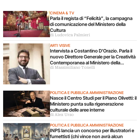
CINEMA & TV
Parla il regista di “Felicità”, la campagna
di comunicazione del Ministero della
Cultura
di Ludovica Palmieri
ARTI VISIVE
Intervista a Costantino D’Orazio. Parla il
nuovo Direttore Generale per la Creatività
Contemporanea al Ministero della
di Massimiliano Tonelli
Cultura
POLITICA E PUBBLICA AMMINISTRAZIONE
Nasce il Centro Studi per il Piano Olivetti: il
Ministero punta sulla rigenerazione
culturale delle aree interne
di Alex Urso
POLITICA E PUBBLICA AMMINISTRAZIONE
INPS lancia un concorso per illustratori e
fumettisti (chi vince non avrà alcun