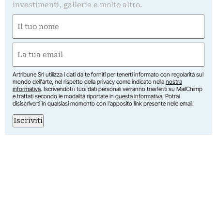
investimenti, gallerie e molto altro.
Nome
(Obbligatorio)
Nome
Email
(Obbligatorio)
Artribune Srl utilizza i dati da te forniti per tenerti informato con regolarità sul
mondo dell'arte, nel rispetto della privacy come indicato nella
nostra
informativa
. Iscrivendoti i tuoi dati personali verranno trasferiti su MailChimp
e trattati secondo le modalità riportate in
questa informativa
. Potrai
disiscriverti in qualsiasi momento con l'apposito link presente nelle email.
Iscriviti