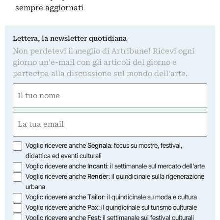
sempre aggiornati
Lettera, la newsletter quotidiana
Non perdetevi il meglio di Artribune! Ricevi ogni
giorno un'e-mail con gli articoli del giorno e
partecipa alla discussione sul mondo dell'arte.
Nome
(Obbligatorio)
Nome
Email
(Obbligatorio)
Opzioni
Voglio ricevere anche
Segnala
: focus su mostre, festival,
didattica ed eventi culturali
Voglio ricevere anche
Incanti
: il settimanale sul mercato dell'arte
Voglio ricevere anche
Render
: il quindicinale sulla rigenerazione
urbana
Voglio ricevere anche
Tailor
: il quindicinale su moda e cultura
Voglio ricevere anche
Pax
: il quindicinale sul turismo culturale
Voglio ricevere anche
Fest
: il settimanale sui festival culturali