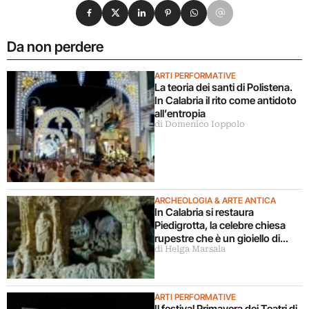
Condividi su Facebook
Condividi su X
Condividi su LinkedIn
Condividi su Pinterest
Condividi su WhatsApp
Condividi su Email
Da non perdere
ARTI PERFORMATIVE
La teoria dei santi di Polistena.
In Calabria il rito come antidoto
all’entropia
di Domenico Ioppolo
ARCHEOLOGIA & ARTE ANTICA
In Calabria si restaura
Piedigrotta, la celebre chiesa
rupestre che è un gioiello di
di Helga Marsala
outsider art
ARTI PERFORMATIVE
Il festival Primavera dei Teatri di