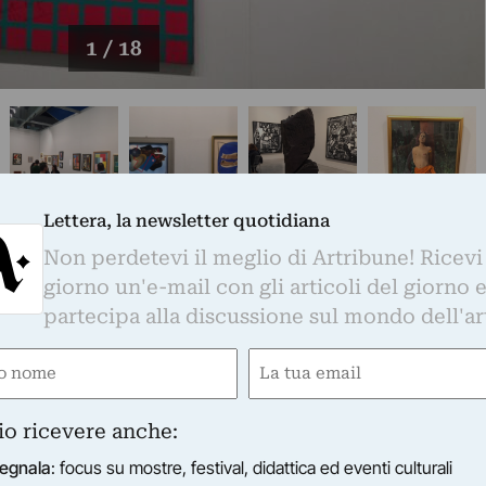
1 / 18
Lettera, la newsletter quotidiana
Non perdetevi il meglio di Artribune! Ricevi
Whatsapp. È sufficiente
cliccare qui
per
giorno un'e-mail con gli articoli del giorno 
d essere sempre aggiornati
partecipa alla discussione sul mondo dell'ar
e
Email
gatorio)
(Obbligatorio)
otidiana
io ricevere anche:
o di Artribune! Ricevi ogni giorno un'e-mail con 
egnala
: focus su mostre, festival, didattica ed eventi culturali
partecipa alla discussione sul mondo dell'arte.