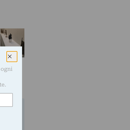
 ogni
e
te.
gli