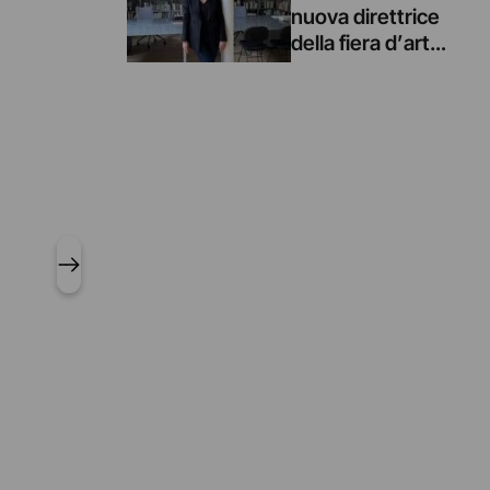
nuova direttrice
della fiera d’arte
contemporanea
miart di Milano
per i prossimi tre
anni