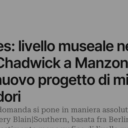
: livello museale n
Chadwick a Manzoni
nuovo progetto di mi
dori
 domanda si pone in maniera assolu
lery Blain|Southern, basata fra Berl