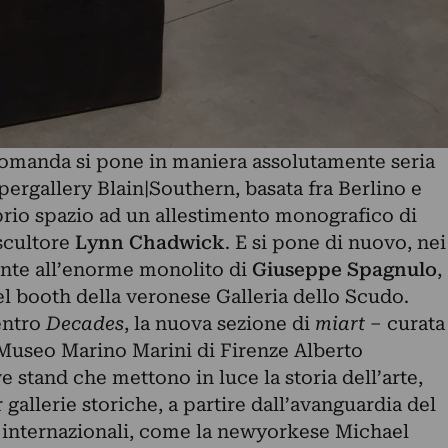
domanda si pone in maniera assolutamente seria
upergallery Blain|Southern, basata fra Berlino e
prio spazio ad un allestimento monografico di
 scultore
Lynn Chadwick
. E si pone di nuovo, nei
onte all’enorme monolito di
Giuseppe Spagnulo
,
el booth della veronese Galleria dello Scudo.
entro
Decades
, la nuova sezione di
miart
– curata
l Museo Marino Marini di Firenze Alberto
e stand che mettono in luce la storia dell’arte,
gallerie storiche, a partire dall’avanguardia del
ci internazionali, come la newyorkese Michael