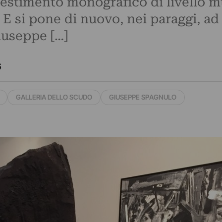
llestimento monografico di livello 
E si pone di nuovo, nei paraggi, ad
iuseppe […]
6
GALLERIA DELLO SCUDO
GIUSEPPE SPAGNULO