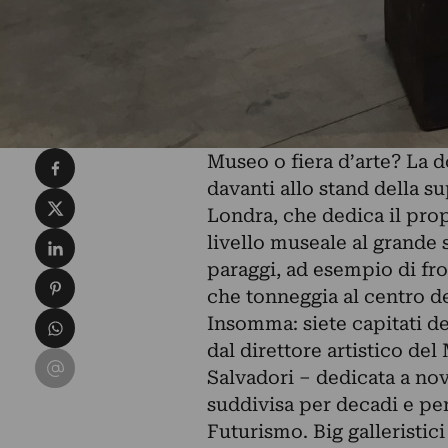
Condividi su Facebook
Museo o fiera d’arte? La 
davanti allo stand della s
Condividi su X
Londra, che dedica il pro
Condividi su LinkedIn
livello museale al grande
paraggi, ad esempio di fr
Condividi su Pinterest
che tonneggia al centro d
Condividi su WhatsApp
Insomma: siete capitati d
dal direttore artistico de
Condividi su Email
Salvadori – dedicata a nov
suddivisa per decadi e per 
Futurismo. Big galleristi