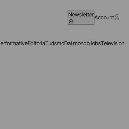
Newsletter
Account
performative
Editoria
Turismo
Dal mondo
Jobs
Television