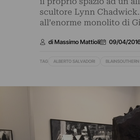
il proprio spazio ad un a
scultore Lynn Chadwick. 
all’enorme monolito di G
di Massimo Mattioli
09/04/201
TAG
ALBERTO SALVADORI
BLAINSOUTHERN