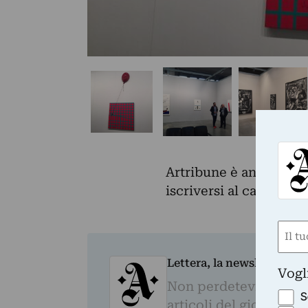
Artribune è anche su 
iscriversi al canale e
Nom
(Obbli
Lettera, la newsletter qu
Nome
Vogl
Non perdetevi il megli
S
articoli del giorno e 