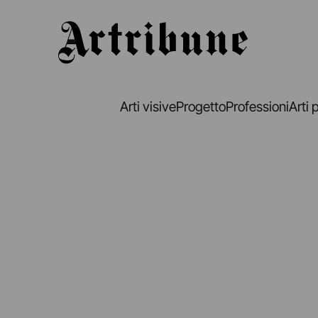
Artribune
Arti visive
Progetto
Professioni
Arti 