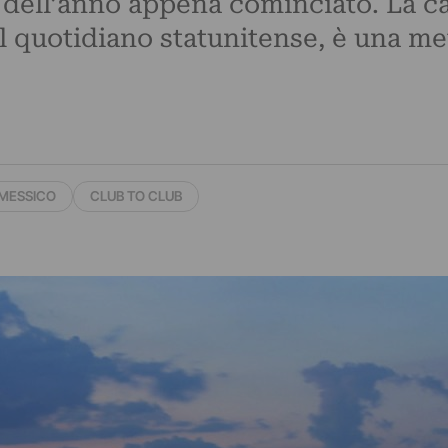
dell’anno appena cominciato. La ca
l quotidiano statunitense, è una m
 MESSICO
CLUB TO CLUB