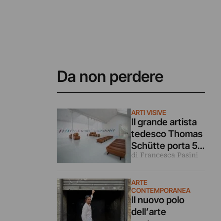
Da non perdere
ARTI VISIVE
Il grande artista
tedesco Thomas
Schütte porta 50
di Francesca Pasini
bare in un borgo
del Piemonte
ARTE
CONTEMPORANEA
Il nuovo polo
dell’arte