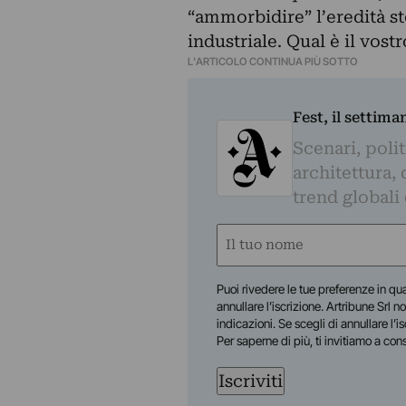
“ammorbidire” l’eredità s
industriale. Qual è il vos
L'ARTICOLO CONTINUA PIÙ SOTTO
Fest, il settima
Scenari, polit
architettura, 
trend globali
Nome
(Obbligatorio)
Nome
Puoi rivedere le tue preferenze in qua
annullare l’iscrizione. Artribune Srl no
indicazioni. Se scegli di annullare l’i
Per saperne di più, ti invitiamo a con
Iscriviti