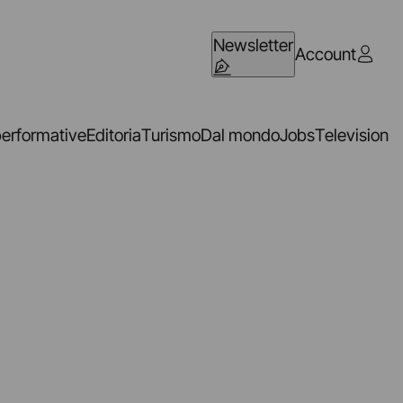
Newsletter
Account
performative
Editoria
Turismo
Dal mondo
Jobs
Television