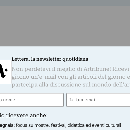
Lettera, la newsletter quotidiana
Non perdetevi il meglio di Artribune! Ricevi
giorno un'e-mail con gli articoli del giorno 
partecipa alla discussione sul mondo dell'ar
e
Email
Whatsapp. È sufficiente
cliccare qui
per
gatorio)
(Obbligatorio)
d essere sempre aggiornati
io ricevere anche:
egnala
: focus su mostre, festival, didattica ed eventi culturali