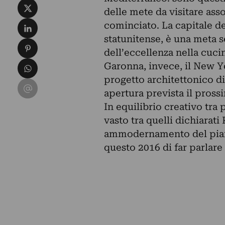
Condividi su X
delle mete da visitare as
Condividi su LinkedIn
cominciato. La capitale d
statunitense, è una meta s
Condividi su Pinterest
dell’eccellenza nella cucin
Condividi su WhatsApp
Garonna, invece, il New Yo
progetto architettonico d
Condividi su Email
apertura prevista il prossi
In equilibrio creativo tra 
vasto tra quelli dichiarat
ammodernamento del piano
questo 2016 di far parlare 