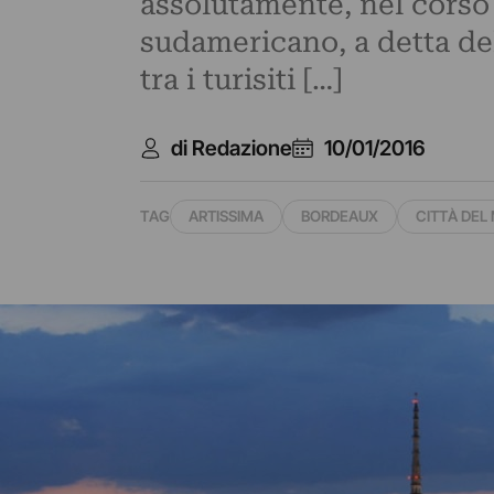
assolutamente, nel corso 
sudamericano, a detta de
tra i turisiti […]
di Redazione
10/01/2016
TAG
ARTISSIMA
BORDEAUX
CITTÀ DEL