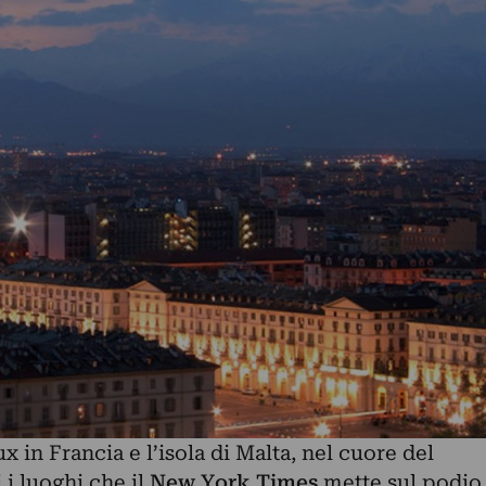
 in Francia e l’isola di Malta, nel cuore del
i luoghi che il
New York Times
mette sul podio