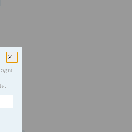
 ogni
e
te.