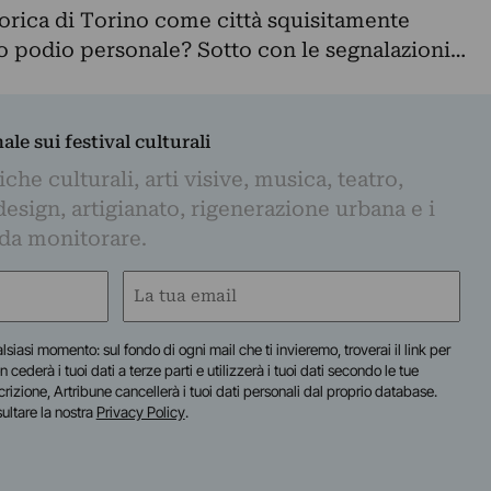
torica di Torino come città squisitamente
tro podio personale? Sotto con le segnalazioni…
nale sui festival culturali
iche culturali, arti visive, musica, teatro,
design, artigianato, rigenerazione urbana e i
 da monitorare.
Email
(Obbligatorio)
lsiasi momento: sul fondo di ogni mail che ti invieremo, troverai il link per
n cederà i tuoi dati a terze parti e utilizzerà i tuoi dati secondo le tue
scrizione, Artribune cancellerà i tuoi dati personali dal proprio database.
sultare la nostra
Privacy Policy
.