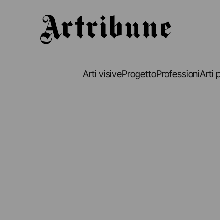
Artribune
Arti visive
Progetto
Professioni
Arti 