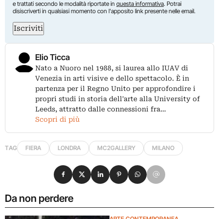
e trattati secondo le modalità riportate in
questa informativa
. Potrai
disiscriverti in qualsiasi momento con l'apposito link presente nelle email.
Iscriviti
Elio Ticca
Nato a Nuoro nel 1988, si laurea allo IUAV di
Venezia in arti visive e dello spettacolo. È in
partenza per il Regno Unito per approfondire i
propri studi in storia dell'arte alla University of
Leeds, attratto dalle connessioni fra…
Scopri di più
TAG
FIERA
LONDRA
MC2GALLERY
MILANO
Condividi su Facebook
Condividi su X
Condividi su LinkedIn
Condividi su Pinterest
Condividi su WhatsApp
Condividi su Email
Da non perdere
ARTE CONTEMPORANEA