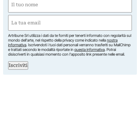
(Required)
First
Email
(Required)
Artribune Srl utilizza i dati da te forniti per tenerti informato con regolarità sul
mondo dell'arte, nel rispetto della privacy come indicato nella
nostra
informativa
. Iscrivendoti i tuoi dati personali verranno trasferiti su MailChimp
e trattati secondo le modalità riportate in
questa informativa
. Potrai
disiscriverti in qualsiasi momento con l'apposito link presente nelle email.
Iscriviti