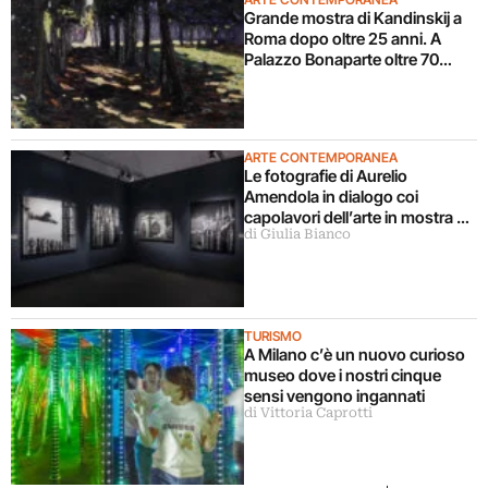
Grande mostra di Kandinskij a
Roma dopo oltre 25 anni. A
Palazzo Bonaparte oltre 70
opere dal Pompidou
ARTE CONTEMPORANEA
Le fotografie di Aurelio
Amendola in dialogo coi
capolavori dell’arte in mostra a
di Giulia Bianco
Milano
TURISMO
A Milano c’è un nuovo curioso
museo dove i nostri cinque
sensi vengono ingannati
di Vittoria Caprotti