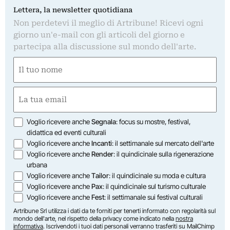
Lettera, la newsletter quotidiana
Non perdetevi il meglio di Artribune! Ricevi ogni
giorno un'e-mail con gli articoli del giorno e
partecipa alla discussione sul mondo dell'arte.
Nome
(Required)
First
Email
(Required)
Opzioni
Voglio ricevere anche
Segnala
: focus su mostre, festival,
didattica ed eventi culturali
Voglio ricevere anche
Incanti
: il settimanale sul mercato dell'arte
Voglio ricevere anche
Render
: il quindicinale sulla rigenerazione
urbana
Voglio ricevere anche
Tailor
: il quindicinale su moda e cultura
Voglio ricevere anche
Pax
: il quindicinale sul turismo culturale
Voglio ricevere anche
Fest
: il settimanale sui festival culturali
Artribune Srl utilizza i dati da te forniti per tenerti informato con regolarità sul
mondo dell'arte, nel rispetto della privacy come indicato nella
nostra
informativa
. Iscrivendoti i tuoi dati personali verranno trasferiti su MailChimp