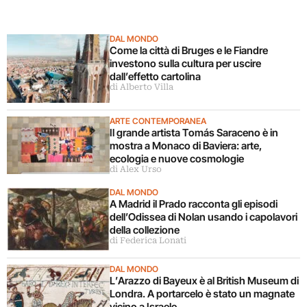
DAL MONDO
Come la città di Bruges e le Fiandre
investono sulla cultura per uscire
dall’effetto cartolina
di Alberto Villa
ARTE CONTEMPORANEA
Il grande artista Tomás Saraceno è in
mostra a Monaco di Baviera: arte,
ecologia e nuove cosmologie
di Alex Urso
DAL MONDO
A Madrid il Prado racconta gli episodi
dell’Odissea di Nolan usando i capolavori
della collezione
di Federica Lonati
DAL MONDO
L’Arazzo di Bayeux è al British Museum di
Londra. A portarcelo è stato un magnate
vicino a Israele