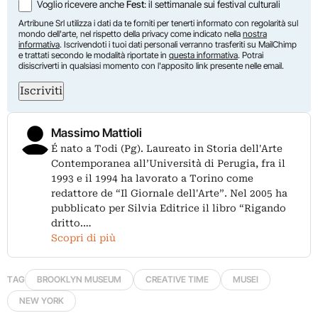
Voglio ricevere anche
Fest
: il settimanale sui festival culturali
Artribune Srl utilizza i dati da te forniti per tenerti informato con regolarità sul
mondo dell'arte, nel rispetto della privacy come indicato nella
nostra
informativa
. Iscrivendoti i tuoi dati personali verranno trasferiti su MailChimp
e trattati secondo le modalità riportate in
questa informativa
. Potrai
disiscriverti in qualsiasi momento con l'apposito link presente nelle email.
Iscriviti
Massimo Mattioli
É nato a Todi (Pg). Laureato in Storia dell'Arte
Contemporanea all’Università di Perugia, fra il
1993 e il 1994 ha lavorato a Torino come
redattore de “Il Giornale dell'Arte”. Nel 2005 ha
pubblicato per Silvia Editrice il libro “Rigando
dritto.…
Scopri di più
TAG
BROOKLYN MUSEUM
CREATIVE TIME
MUSEI
NEW YORK