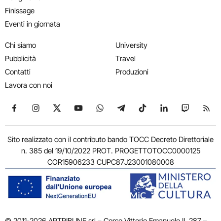
Finissage
Eventi in giornata
Chi siamo
University
Pubblicità
Travel
Contatti
Produzioni
Lavora con noi
Seguici su Facebook
Seguici su Instagram
Seguici su X
Seguici su YouTube
Seguici su WhatsApp
Seguici su Telegram
Seguici su TikTok
Seguici su Link
Seguici su
Segui
Sito realizzato con il contributo bando TOCC Decreto Direttoriale
n. 385 del 19/10/2022 PROT. PROGETTOTOCC0000125
COR15906233 CUPC87J23001080008
© 2011-2026 ARTRIBUNE srl – Corso Vittorio Emanuele II, 287 –