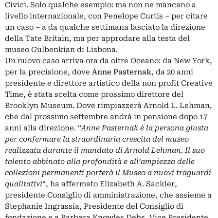
Civici. Solo qualche esempio: ma non ne mancano a
livello internazionale, con Penelope Curtis – per citare
un caso – a da qualche settimana lasciato la direzione
della Tate Britain, ma per approdare alla testa del
museo Gulbenkian di Lisbona.
Un nuovo caso arriva ora da oltre Oceano: da New York,
per la precisione, dove
Anne Pasternak
, da 20 anni
presidente e direttore artistico della non profit Creative
Time, è stata scelta come prossimo direttore del
Brooklyn Museum. Dove rimpiazzerà Arnold L. Lehman,
che dal prossimo settembre andrà in pensione dopo 17
anni alla direzione. “
Anne Pasternak è la persona giusta
per confermare la straordinaria crescita del museo
realizzata durante il mandato di Arnold Lehman. Il suo
talento abbinato alla profondità e all’ampiezza delle
collezioni permanenti porterà il Museo a nuovi traguardi
qualitativi
“, ha affermato Elizabeth A. Sackler,
presidente Consiglio di amministrazione, che assieme a
Stephanie Ingrassia, Presidente del Consiglio di
fondazione e a Barbara Knowles Debs, Vice Presidente,