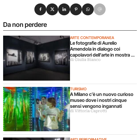
Condividi su Facebook
Condividi su X
Condividi su LinkedIn
Condividi su Pinterest
Condividi su WhatsApp
Condividi su Email
Da non perdere
ARTE CONTEMPORANEA
Le fotografie di Aurelio
Amendola in dialogo coi
capolavori dell’arte in mostra a
di Giulia Bianco
Milano
TURISMO
A Milano c’è un nuovo curioso
museo dove i nostri cinque
sensi vengono ingannati
di Vittoria Caprotti
ARTI PERFORMATIVE