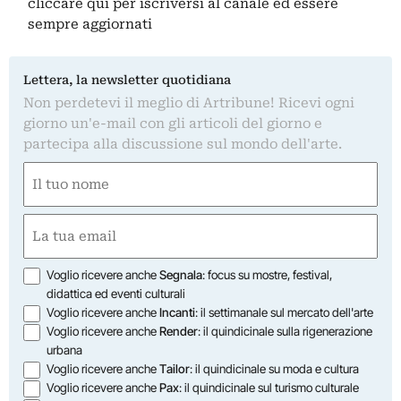
cliccare qui
per iscriversi al canale ed essere
sempre aggiornati
Lettera, la newsletter quotidiana
Non perdetevi il meglio di Artribune! Ricevi ogni
giorno un'e-mail con gli articoli del giorno e
partecipa alla discussione sul mondo dell'arte.
Nome
(Obbligatorio)
Nome
Email
(Obbligatorio)
Opzioni
Voglio ricevere anche
Segnala
: focus su mostre, festival,
didattica ed eventi culturali
Voglio ricevere anche
Incanti
: il settimanale sul mercato dell'arte
Voglio ricevere anche
Render
: il quindicinale sulla rigenerazione
urbana
Voglio ricevere anche
Tailor
: il quindicinale su moda e cultura
Voglio ricevere anche
Pax
: il quindicinale sul turismo culturale