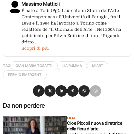
Massimo Mattioli
É nato a Todi (Pg). Laureato in Storia dell'Arte
Contemporanea all’Università di Perugia, fra il
1993 e il 1994 ha lavorato a Torino come
redattore de “Il Giornale dell'Arte”. Nel 2005 ha
pubblicato per Silvia Editrice il libro “Rigando
dritto.…
Scopri di più
TAG
GIAN MARIA TOSATTI
LIA RUMMA
MIART
PREMIO EMERGENT
Condividi su Facebook
Condividi su X
Condividi su LinkedIn
Condividi su Pinterest
Condividi su WhatsApp
Condividi su Email
Da non perdere
FIERE
Cloe Piccoli nuova direttrice
della fiera d’arte