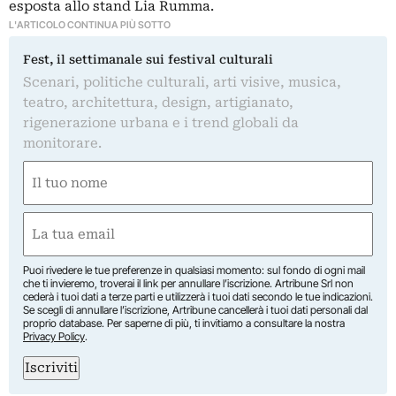
esposta allo stand Lia Rumma.
L'ARTICOLO CONTINUA PIÙ SOTTO
Fest, il settimanale sui festival culturali
Scenari, politiche culturali, arti visive, musica,
teatro, architettura, design, artigianato,
rigenerazione urbana e i trend globali da
monitorare.
Nome
(Obbligatorio)
Nome
Email
(Obbligatorio)
Puoi rivedere le tue preferenze in qualsiasi momento: sul fondo di ogni mail
che ti invieremo, troverai il link per annullare l’iscrizione. Artribune Srl non
cederà i tuoi dati a terze parti e utilizzerà i tuoi dati secondo le tue indicazioni.
Se scegli di annullare l’iscrizione, Artribune cancellerà i tuoi dati personali dal
proprio database. Per saperne di più, ti invitiamo a consultare la nostra
Privacy Policy
.
Iscriviti