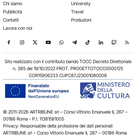
Chi siamo
University
Pubblicità
Travel
Contatti
Produzioni
Lavora con noi
Seguici su Facebook
Seguici su Instagram
Seguici su X
Seguici su YouTube
Seguici su WhatsApp
Seguici su Telegram
Seguici su TikTok
Seguici su Link
Seguici su
Segui
Sito realizzato con il contributo bando TOCC Decreto Direttoriale
n. 385 del 19/10/2022 PROT. PROGETTOTOCC0000125
COR15906233 CUPC87J23001080008
© 2011-2026 ARTRIBUNE srl – Corso Vittorio Emanuele II, 287 –
00186 Roma - P.I. 11381581005
Privacy: Responsabile della protezione dei dati personali
ARTRIBUNE srl – Corso Vittorio Emanuele II, 287 – 00186 Roma