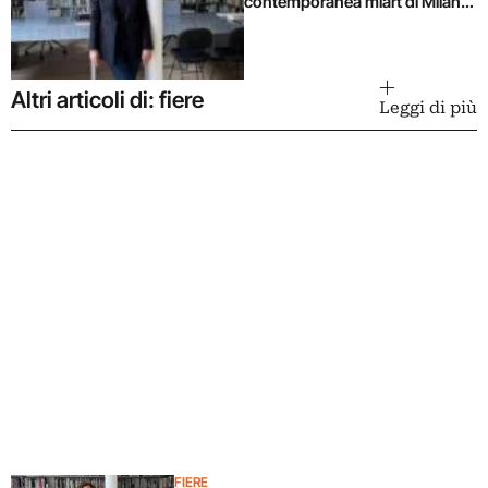
contemporanea miart di Milano
per i prossimi tre anni
Altri articoli di: fiere
Leggi di più
FIERE