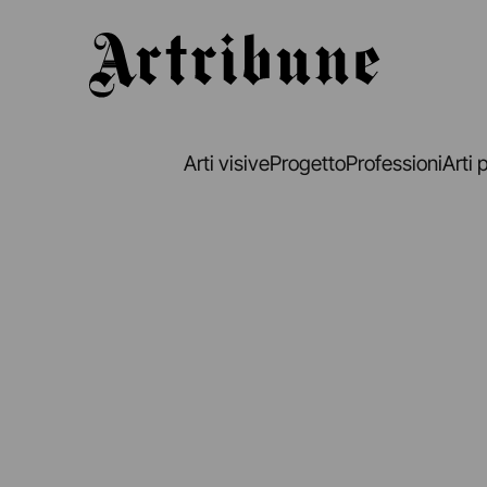
Artribune
Arti visive
Progetto
Professioni
Arti 