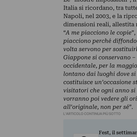
Italia si ricordano, tra tu
Napoli, nel 2003, e la rip
dimensioni reali, allestita
“
A me piacciono le copie
”,
piacciono perché diffondo
volta servono per sostitui
Giappone si conservano – n
occidentale, per la maggior
lontano dai luoghi
dove si 
costituisce un’occasione s
visitatori che ogni anno s
vorranno poi vedere gli or
all’originale, non per sé
”.
L'ARTICOLO CONTINUA PIÙ SOTTO
Fest, il settima