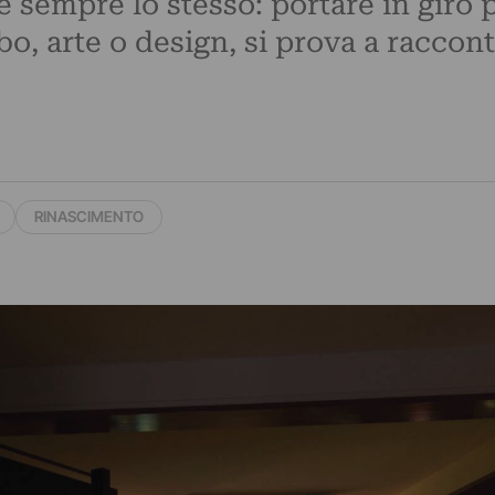
 è sempre lo stesso: portare in giro 
bo, arte o design, si prova a racconta
RINASCIMENTO