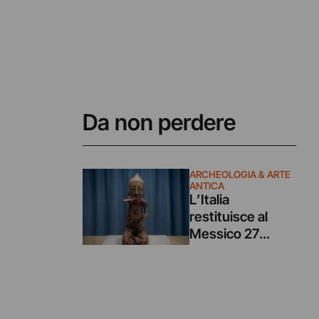
Da non perdere
ARCHEOLOGIA & ARTE
ANTICA
L’Italia
restituisce al
Messico 27
preziosi reperti
archeologici
trafugati tramite
traffico illecito di