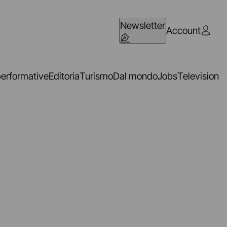
Newsletter
Account
performative
Editoria
Turismo
Dal mondo
Jobs
Television