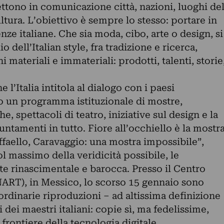
ttono in comunicazione città, nazioni, luoghi de
tura. L’obiettivo è sempre lo stesso: portare in
enze italiane. Che sia moda, cibo, arte o design, si
 dell’Italian style, fra tradizione e ricerca,
 materiali e immateriali: prodotti, talenti, storie
l’Italia intitola al dialogo con i paesi
to un programma istituzionale di mostre,
, spettacoli di teatro, iniziative sul design e la
ntamenti in tutto. Fiore all’occhiello è la mostr
faello, Caravaggio: una mostra impossibile”,
l massimo della veridicità possibile, le
te rinascimentale e barocca. Presso il Centro
ENART)
, in Messico, lo scorso 15 gennaio sono
aordinarie riproduzioni – ad altissima definizione
 dei maestri italiani: copie sì, ma fedelissime,
frontiere della tecnologia digitale.