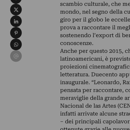
scambio culturale, che me
Condividi su X
mondo, nel segno della cul
Condividi su LinkedIn
giro per il globo le eccell
prova a raccontare il meglio
Condividi su Pinterest
sostenendo l’export di beni
Condividi su WhatsApp
conoscenze.
Anche per questo 2015, che 
Condividi su Email
latinoamericani, è previs
proiezioni cinematografiche
letteratura. Duecento appu
inaugurale. “Leonardo, Raf
pensata per raccontare, co
meraviglie della grande ar
Nacional de las Artes (C
infatti arrivate alcune str
– dei
principali capolavori
ottenute grazie alle nuove 