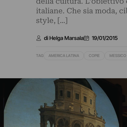
della cultura. L’obiettivo
italiane. Che sia moda, ci
style, […]
di Helga Marsala
19/01/2015
TAG
AMERICA LATINA
COPIE
MESSICO