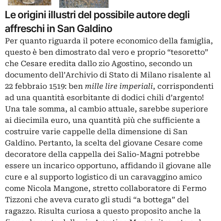
Le origini illustri del possibile autore degli
affreschi in San Galdino
Per quanto riguarda il potere economico della famiglia,
questo è ben dimostrato dal vero e proprio “tesoretto”
che Cesare eredita dallo zio Agostino, secondo un
documento dell’Archivio di Stato di Milano risalente al
22 febbraio 1519: ben
mille lire imperiali
, corrispondenti
ad una quantità esorbitante di dodici chili d’argento!
Una tale somma, al cambio attuale, sarebbe superiore
ai diecimila euro, una quantità più che sufficiente a
costruire varie cappelle della dimensione di San
Galdino. Pertanto, la scelta del giovane Cesare come
decoratore della cappella dei Salio-Magni potrebbe
essere un incarico opportuno, affidando il giovane alle
cure e al supporto logistico di un caravaggino amico
come Nicola Mangone, stretto collaboratore di Fermo
Tizzoni che aveva curato gli studi “a bottega” del
ragazzo. Risulta curiosa a questo proposito anche la