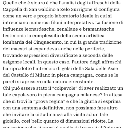
Quello che è sicuro è che l’analisi degli affreschi della
Cappella di San Galdino a Zelo Surrigone si configura
come un vero e proprio laboratorio ideale in cui si
intrecciano numerosi filoni interpretativi. La fusione di
influenze leonardesche, zenaliane e bramantesche
testimonia la
complessità della scena artistica
lombarda
del Cinquecento
, in cui la grande tradizione
dei maestri si espandeva anche nelle periferie,
trovando espressioni diversificate a seconda delle
esigenze locali. In questo caso, l’autore degli affreschi
ha riprodotto l’intreccio di gelsi della Sala delle Asse
del Castello di Milano in piena campagna, come se le
pareti si aprissero alla natura circostante.
Chi può essere stato il “colpevole” di aver realizzato un
tale capolavoro in piena campagna milanese? In attesa
che si trovi la “prova regina” e che la giuria si esprima
con una sentenza definitiva, non possiamo fare altro
che invitare la cittadinanza alla visita ad un tale
gioiello, così bello quanto di dimensioni ridotte. La
sensazione che si prova è quella di trovarsi all’interno