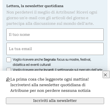
Lettera, la newsletter quotidiana
Non perdetevi il meglio di Artribune! Ricevi ogni
giorno un'e-mail con gli articoli del giorno e
partecipa alla discussione sul mondo dell'arte.
Nome
(Obbligatorio)
Nome
Email
(Obbligatorio)
Opzioni
Voglio ricevere anche
Segnala
: focus su mostre, festival,
didattica ed eventi culturali
Voglio ricevere anche
Incanti
: il settimanale sul mercato dell'arte
Voglio ricevere anche
Render
: il quindicinale sulla rigenerazione
La prima cosa che leggerete ogni mattina!
urbana
Iscrivetevi alla newsletter quotidiana di
Voglio ricevere anche
Tailor
: il quindicinale su moda e cultura
Artribune per non perdere nessuna notizia
Voglio ricevere anche
Pax
: il quindicinale sul turismo culturale
Voglio ricevere anche
Fest
: il settimanale sui festival culturali
Iscriviti alla newsletter
Artribune Srl utilizza i dati da te forniti per tenerti informato con regolarità sul
mondo dell'arte, nel rispetto della privacy come indicato nella
nostra
informativa
. Iscrivendoti i tuoi dati personali verranno trasferiti su MailChimp