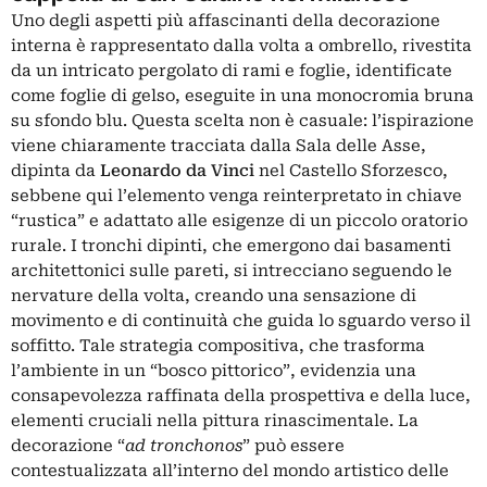
Uno degli aspetti più affascinanti della decorazione
interna è rappresentato dalla volta a ombrello, rivestita
da un intricato pergolato di rami e foglie, identificate
come foglie di gelso, eseguite in una monocromia bruna
su sfondo blu. Questa scelta non è casuale: l’ispirazione
viene chiaramente tracciata dalla
Sala delle Asse
,
dipinta da
Leonardo da Vinci
nel
Castello Sforzesco
,
sebbene qui l’elemento venga reinterpretato in chiave
“rustica” e adattato alle esigenze di un piccolo oratorio
rurale. I tronchi dipinti, che emergono dai basamenti
architettonici sulle pareti, si intrecciano seguendo le
nervature della volta, creando una sensazione di
movimento e di continuità che guida lo sguardo verso il
soffitto. Tale strategia compositiva, che trasforma
l’ambiente in un “bosco pittorico”, evidenzia una
consapevolezza raffinata della prospettiva e della luce,
elementi cruciali nella pittura rinascimentale. La
decorazione “
ad tronchonos
” può essere
contestualizzata all’interno del mondo artistico delle