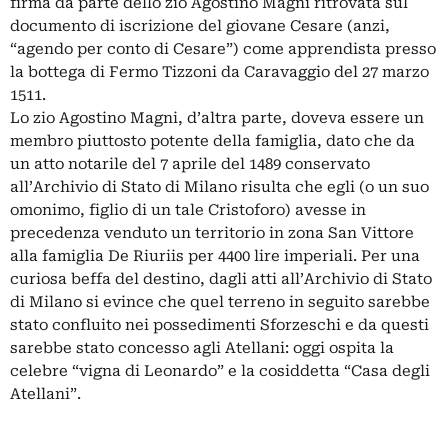
firma da parte dello zio Agostino Magni ritrovata sul
documento di iscrizione del giovane Cesare (anzi,
“agendo per conto di Cesare”) come apprendista presso
la bottega di Fermo Tizzoni da Caravaggio del 27 marzo
1511.
Lo zio Agostino Magni, d’altra parte, doveva essere un
membro piuttosto potente della famiglia, dato che da
un atto notarile del 7 aprile del 1489 conservato
all’Archivio di Stato di Milano risulta che egli (o un suo
omonimo, figlio di un tale Cristoforo) avesse in
precedenza venduto un territorio in zona San Vittore
alla famiglia De Riuriis per 4400 lire imperiali. Per una
curiosa beffa del destino, dagli atti all’Archivio di Stato
di Milano si evince che quel terreno in seguito sarebbe
stato confluito nei possedimenti Sforzeschi e da questi
sarebbe stato concesso agli Atellani: oggi ospita la
celebre “vigna di Leonardo” e la cosiddetta “Casa degli
Atellani”.