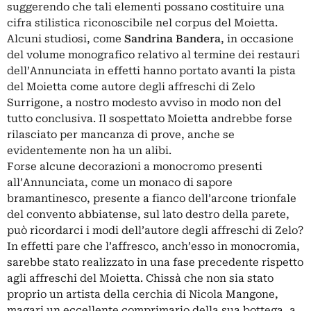
suggerendo che tali elementi possano costituire una
cifra stilistica riconoscibile nel corpus del Moietta.
Alcuni studiosi, come
Sandrina Bandera
, in occasione
del volume monografico relativo al termine dei restauri
dell’Annunciata in effetti hanno portato avanti la pista
del Moietta come autore degli affreschi di Zelo
Surrigone, a nostro modesto avviso in modo non del
tutto conclusiva. Il sospettato Moietta andrebbe forse
rilasciato per mancanza di prove, anche se
evidentemente non ha un alibi.
Forse alcune decorazioni a monocromo presenti
all’Annunciata, come un monaco di sapore
bramantinesco, presente a fianco dell’arcone trionfale
del convento abbiatense, sul lato destro della parete,
può ricordarci i modi dell’autore degli affreschi di Zelo?
In effetti pare che l’affresco, anch’esso in monocromia,
sarebbe stato realizzato in una fase precedente rispetto
agli affreschi del Moietta. Chissà che non sia stato
proprio un artista della cerchia di Nicola Mangone,
magari un eccellente comprimario della sua bottega, a