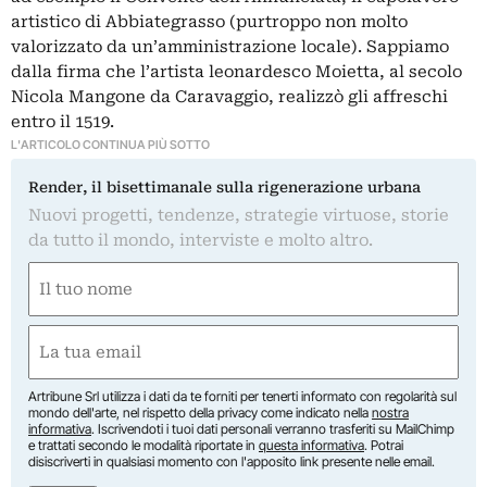
artistico di Abbiategrasso (purtroppo non molto
valorizzato da un’amministrazione locale). Sappiamo
dalla firma che l’artista leonardesco Moietta, al secolo
Nicola Mangone da Caravaggio, realizzò gli affreschi
entro il 1519.
L'ARTICOLO CONTINUA PIÙ SOTTO
Render, il bisettimanale sulla rigenerazione urbana
Nuovi progetti, tendenze, strategie virtuose, storie
da tutto il mondo, interviste e molto altro.
Nome
(Obbligatorio)
Nome
Email
(Obbligatorio)
Artribune Srl utilizza i dati da te forniti per tenerti informato con regolarità sul
mondo dell'arte, nel rispetto della privacy come indicato nella
nostra
informativa
. Iscrivendoti i tuoi dati personali verranno trasferiti su MailChimp
e trattati secondo le modalità riportate in
questa informativa
. Potrai
disiscriverti in qualsiasi momento con l'apposito link presente nelle email.