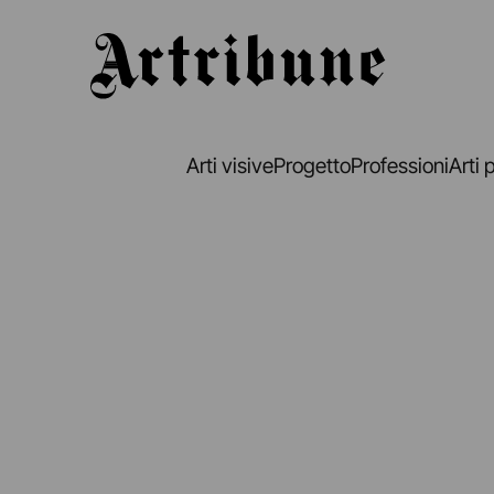
Artribune
Arti visive
Progetto
Professioni
Arti 