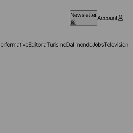
Newsletter
Account
performative
Editoria
Turismo
Dal mondo
Jobs
Television