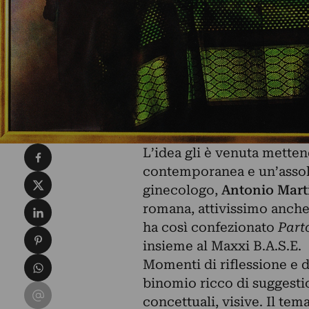
Condividi su Facebook
L’idea gli è venuta mette
contemporanea e un’assolut
Condividi su X
ginecologo,
Antonio Mart
Condividi su LinkedIn
romana, attivissimo anche
ha così confezionato
Parto
Condividi su Pinterest
insieme al Maxxi B.A.S.E.
Condividi su WhatsApp
Momenti di riflessione e 
binomio ricco di suggestio
Condividi su Email
concettuali, visive. Il tema