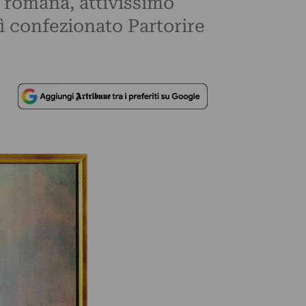
a romana, attivissimo
ì confezionato Partorire