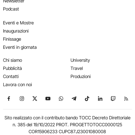
Newsletter
Podcast
Eventi e Mostre
Inaugurazioni
Finissage
Eventi in giornata
Chi siamo
University
Pubblicità
Travel
Contatti
Produzioni
Lavora con noi
Seguici su Facebook
Seguici su Instagram
Seguici su X
Seguici su YouTube
Seguici su WhatsApp
Seguici su Telegram
Seguici su TikTok
Seguici su Link
Seguici su
Segui
Sito realizzato con il contributo bando TOCC Decreto Direttoriale
n. 385 del 19/10/2022 PROT. PROGETTOTOCC0000125
COR15906233 CUPC87J23001080008