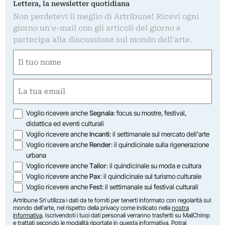
Lettera, la newsletter quotidiana
Non perdetevi il meglio di Artribune! Ricevi ogni
giorno un'e-mail con gli articoli del giorno e
partecipa alla discussione sul mondo dell'arte.
Nome
(Required)
First
Email
(Required)
Opzioni
Voglio ricevere anche
Segnala
: focus su mostre, festival,
didattica ed eventi culturali
Voglio ricevere anche
Incanti
: il settimanale sul mercato dell'arte
Voglio ricevere anche
Render
: il quindicinale sulla rigenerazione
urbana
Voglio ricevere anche
Tailor
: il quindicinale su moda e cultura
Voglio ricevere anche
Pax
: il quindicinale sul turismo culturale
Voglio ricevere anche
Fest
: il settimanale sui festival culturali
Artribune Srl utilizza i dati da te forniti per tenerti informato con regolarità sul
mondo dell'arte, nel rispetto della privacy come indicato nella
nostra
informativa
. Iscrivendoti i tuoi dati personali verranno trasferiti su MailChimp
e trattati secondo le modalità riportate in
questa informativa
. Potrai