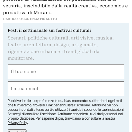
vetraria, inscindibile dalla realtà creativa, economica e
produttiva di Murano.
L'ARTICOLO CONTINUA PIÙ SOTTO
Fest, il settimanale sui festival culturali
Scenari, politiche culturali, arti visive, musica,
teatro, architettura, design, artigianato,
rigenerazione urbana e i trend globali da
monitorare.
Nome
(Required)
First
Email
(Required)
Puoi rivedere le tue preferenze in qualsiasi momento: sul fondo di ogni mail
che ti invieremo, troverai il link per annullare l’iscrizione. Artribune Srl non
cederà i tuoi dati a terze parti e utilizzerà i tuoi dati secondo le tue indicazioni.
Se scegli di annullare l’iscrizione, Artribune cancellerà i tuoi dati personali dal
proprio database. Per saperne di più, ti invitiamo a consultare la nostra
Privacy Policy
.