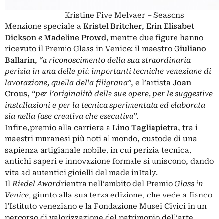
Kristine Five Melvaer – Seasons
Menzione speciale a
Kristel Britcher
,
Erin Elisabet
Dickson
e
Madeline Prowd
, mentre due figure hanno
ricevuto il Premio Glass in Venice: il maestro
Giuliano
Ballarin
,
“a riconoscimento della sua straordinaria
perizia in una delle più importanti tecniche veneziane di
lavorazione, quella della filigrana”
, e l’artista
Joan
Crous,
“per l’originalità delle sue opere, per le suggestive
installazioni e per la tecnica sperimentata ed elaborata
sia nella fase creativa che esecutiva”.
Infine,premio alla carriera a
Lino Tagliapietra
, tra i
maestri muranesi più noti al mondo, custode di una
sapienza artigianale nobile, in cui perizia tecnica,
antichi saperi e innovazione formale si uniscono, dando
vita ad autentici gioielli del made inItaly.
Il
Riedel Award
rientra nell’ambito del Premio
Glass in
Venice,
giunto alla sua terza edizione, che vede a fianco
l’Istituto veneziano e la Fondazione Musei Civici in un
percorso di valorizzazione del patrimonio dell’arte