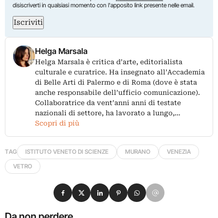
disiscriverti in qualsiasi momento con l'apposito link presente nelle email.
Iscriviti
Helga Marsala
Helga Marsala è critica d’arte, editorialista
culturale e curatrice. Ha insegnato all’Accademia
di Belle Arti di Palermo e di Roma (dove è stata
anche responsabile dell’ufficio comunicazione).
Collaboratrice da vent’anni anni di testate
nazionali di settore, ha lavorato a lungo,…
Scopri di più
TAG
ISTITUTO VENETO DI SCIENZE
MURANO
VENEZIA
VETRO
Condividi su Facebook
Condividi su X
Condividi su LinkedIn
Condividi su Pinterest
Condividi su WhatsApp
Condividi su Email
Da non perdere