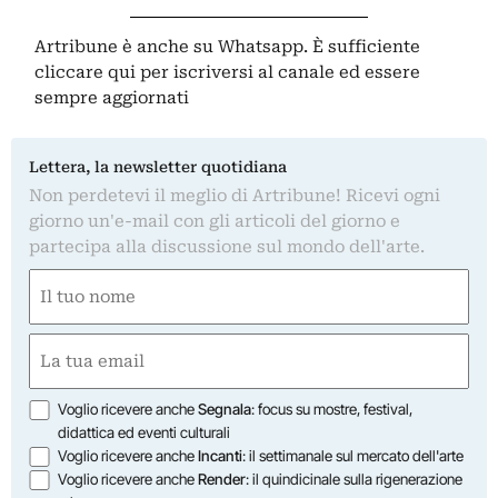
Artribune è anche su Whatsapp. È sufficiente
cliccare qui
per iscriversi al canale ed essere
sempre aggiornati
Lettera, la newsletter quotidiana
Non perdetevi il meglio di Artribune! Ricevi ogni
giorno un'e-mail con gli articoli del giorno e
partecipa alla discussione sul mondo dell'arte.
Nome
(Obbligatorio)
Nome
Email
(Obbligatorio)
Opzioni
Voglio ricevere anche
Segnala
: focus su mostre, festival,
didattica ed eventi culturali
Voglio ricevere anche
Incanti
: il settimanale sul mercato dell'arte
Voglio ricevere anche
Render
: il quindicinale sulla rigenerazione