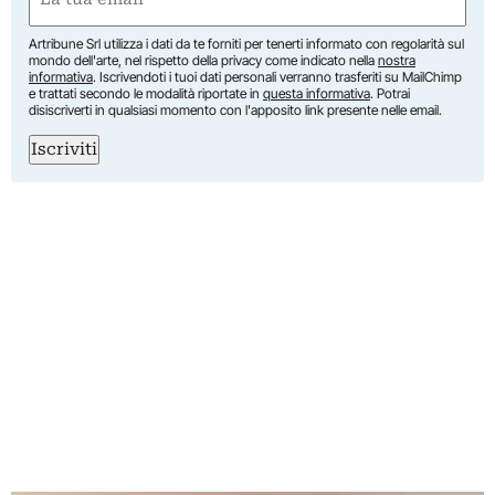
(Obbligatorio)
Artribune Srl utilizza i dati da te forniti per tenerti informato con regolarità sul
mondo dell'arte, nel rispetto della privacy come indicato nella
nostra
informativa
. Iscrivendoti i tuoi dati personali verranno trasferiti su MailChimp
e trattati secondo le modalità riportate in
questa informativa
. Potrai
disiscriverti in qualsiasi momento con l'apposito link presente nelle email.
Iscriviti