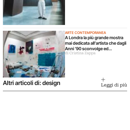
ARTE CONTEMPORANEA
A Londra la più grande mostra
mai dedicata all’artista che dagli
Anni ’90 sconvolge ed
di Cristina Zappa
emoziona con la sua creatività
Altri articoli di: design
Leggi di più