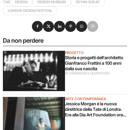
TAG
DESIGN
DESIGN MUSEUM
DEYAN SUDJIC
LONDON DESIGN FESTIVAL
Condividi su Facebook
Condividi su X
Condividi su LinkedIn
Condividi su Pinterest
Condividi su WhatsApp
Condividi su Email
Da non perdere
PROGETTO
Storia e progetti dell’architetto
Gianfranco Frattini a 100 anni
dalla sua nascita
di Alessandra Quattordio
ARTE CONTEMPORANEA
Jessica Morgan è la nuova
direttrice della Tate di Londra.
Era alla Dia Art Foundation ora
torna in UK