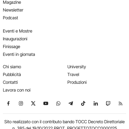
Magazine
Newsletter
Podcast
Eventi e Mostre
Inaugurazioni
Finissage
Eventi in giornata
Chi siamo
University
Pubblicità
Travel
Contatti
Produzioni
Lavora con noi
Seguici su Facebook
Seguici su Instagram
Seguici su X
Seguici su YouTube
Seguici su WhatsApp
Seguici su Telegram
Seguici su TikTok
Seguici su Link
Seguici su
Segui
Sito realizzato con il contributo bando TOCC Decreto Direttoriale
n. 385 del 19/10/2022 PROT. PROGETTOTOCC0000125