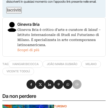
disiscriverti in qualsiasi momento con l'apposito link presente nelle email.
Iscriviti
Ginevra Bria
Ginevra Bria è critico d’arte e curatore di Isisuf –
Istituto Internazionale di Studi sul Futurismo di
Milano. È specializzata in arte contemporanea
latinoamericana.
Scopri di più
TAG
HANGAR BICOCCA
JOÃO MARIA GUSMÃO
MILANO
VICENTE TODOLÌ
Condividi su Facebook
Condividi su X
Condividi su LinkedIn
Condividi su Pinterest
Condividi su WhatsApp
Condividi su Email
Da non perdere
TURISMO