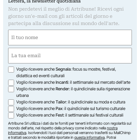
Lettera, la newsletter quotidiana
Non perdetevi il meglio di Artribune! Ricevi ogni
giorno un'e-mail con gli articoli del giorno e
partecipa alla discussione sul mondo dell'arte.
Nome
(Required)
First
Email
(Required)
Opzioni
Voglio ricevere anche
Segnala
: focus su mostre, festival,
didattica ed eventi culturali
Voglio ricevere anche
Incanti
: il settimanale sul mercato dell'arte
Voglio ricevere anche
Render
: il quindicinale sulla rigenerazione
urbana
Voglio ricevere anche
Tailor
: il quindicinale su moda e cultura
Voglio ricevere anche
Pax
: il quindicinale sul turismo culturale
Voglio ricevere anche
Fest
: il settimanale sui festival culturali
Artribune Srl utilizza i dati da te forniti per tenerti informato con regolarità sul
mondo dell'arte, nel rispetto della privacy come indicato nella
nostra
informativa
. Iscrivendoti i tuoi dati personali verranno trasferiti su MailChimp
e trattati secondo le modalità riportate in
questa informativa
. Potrai