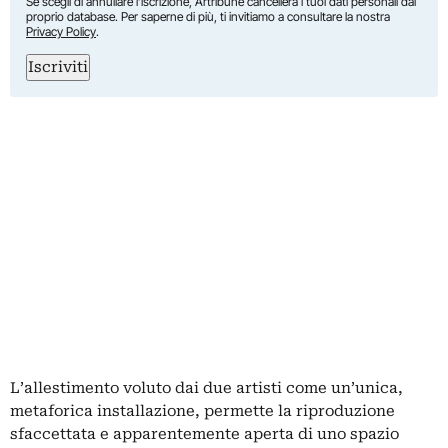
Se scegli di annullare l’iscrizione, Artribune cancellerà i tuoi dati personali dal
proprio database. Per saperne di più, ti invitiamo a consultare la nostra
Privacy Policy
.
Iscriviti
L’allestimento voluto dai due artisti come un’unica,
metaforica installazione, permette la riproduzione
sfaccettata e apparentemente aperta di uno spazio