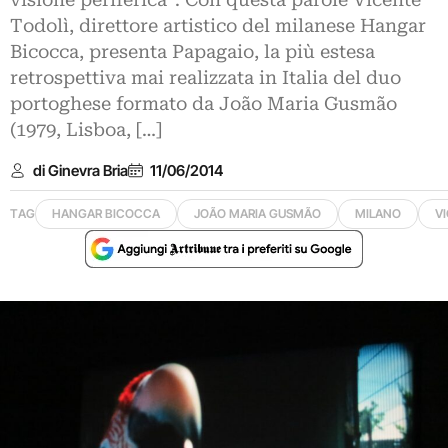
visione periferica”. Con questa parole Vicente
Todolì, direttore artistico del milanese Hangar
Bicocca, presenta Papagaio, la più estesa
retrospettiva mai realizzata in Italia del duo
portoghese formato da João Maria Gusmão
(1979, Lisboa, […]
di Ginevra Bria
11/06/2014
TAG
HANGAR BICOCCA
JOÃO MARIA GUSMÃO
MILANO
V