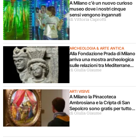
A Milano c’è un nuovo curioso
museo dove i nostri cinque
sensi vengono ingannati
di Vittoria Caprotti
ARCHEOLOGIA & ARTE ANTICA
Alla Fondazione Prada di Milano
arriva una mostra archeologica
sulle relazioni tra Mediterraneo
di Giulia Giaume
e Asia
ARTI VISIVE
A Milano la Pinacoteca
Ambrosiana e la Cripta di San
Sepolcro sono gratis per tutto
di Giulia Giaume
agosto (ma solo per milanesi)