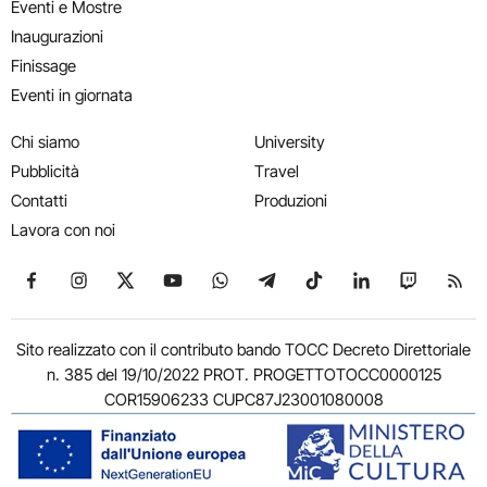
Eventi e Mostre
Inaugurazioni
Finissage
Eventi in giornata
Chi siamo
University
Pubblicità
Travel
Contatti
Produzioni
Lavora con noi
Seguici su Facebook
Seguici su Instagram
Seguici su X
Seguici su YouTube
Seguici su WhatsApp
Seguici su Telegram
Seguici su TikTok
Seguici su Link
Seguici su
Segui
Sito realizzato con il contributo bando TOCC Decreto Direttoriale
n. 385 del 19/10/2022 PROT. PROGETTOTOCC0000125
COR15906233 CUPC87J23001080008