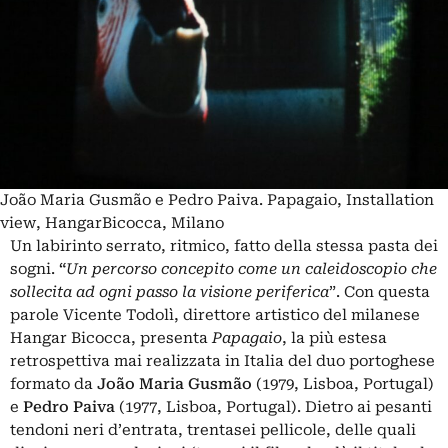
João Maria Gusmão e Pedro Paiva. Papagaio, Installation
view, HangarBicocca, Milano
Un labirinto serrato, ritmico, fatto della stessa pasta dei
sogni.
“
Un percorso concepito come un caleidoscopio che
sollecita ad ogni passo la visione periferica
”. Con questa
parole Vicente Todolì, direttore artistico del milanese
Hangar Bicocca, presenta
Papagaio
, la più estesa
retrospettiva mai realizzata in Italia del duo portoghese
formato da
João Maria Gusmão
(1979, Lisboa, Portugal)
e
Pedro Paiva
(1977, Lisboa, Portugal). Dietro ai pesanti
tendoni neri d’entrata, trentasei pellicole, delle quali