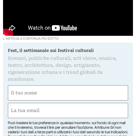
L'ARTICOLO CONTINUA PIÙ SOTTO
Fest, il settimanale sui festival culturali
Scenari, politiche culturali, arti visive, musica,
teatro, architettura, design, artigianato,
rigenerazione urbana e i trend globali da
monitorare.
Nome
(Required)
First
Email
(Required)
Puoi rivedere le tue preferenze in qualsiasi momento: sul fondo di ogni mail
che ti invieremo, troverai il link per annullare l’iscrizione. Artribune Srl non
cederà i tuoi dati a terze parti e utilizzerà i tuoi dati secondo le tue indicazioni.