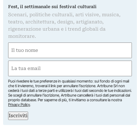
Fest, il settimanale sui festival culturali
Scenari, politiche culturali, arti visive, musica,
teatro, architettura, design, artigianato,
rigenerazione urbana e i trend globali da
monitorare.
Nome
(Obbligatorio)
Nome
Email
(Obbligatorio)
Puoi rivedere le tue preferenze in qualsiasi momento: sul fondo di ogni mail
che ti invieremo, troverai il link per annullare l’iscrizione. Artribune Srl non
cederà i tuoi dati a terze parti e utilizzerà i tuoi dati secondo le tue indicazioni.
Se scegli di annullare l’iscrizione, Artribune cancellerà i tuoi dati personali dal
proprio database. Per saperne di più, ti invitiamo a consultare la nostra
Privacy Policy
.
Iscriviti