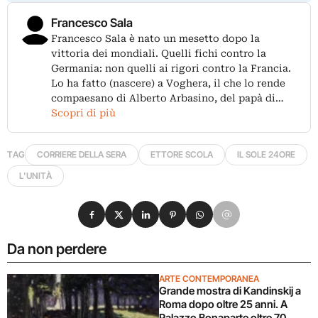
Francesco Sala
Francesco Sala è nato un mesetto dopo la
vittoria dei mondiali. Quelli fichi contro la
Germania: non quelli ai rigori contro la Francia.
Lo ha fatto (nascere) a Voghera, il che lo rende
compaesano di Alberto Arbasino, del papà di…
Scopri di più
TAG
CORRIERE DELLA SERA
ETTORE SCOLA
IL SOLE 24ORE
L'UNITÀ
Condividi su Facebook
Condividi su X
Condividi su LinkedIn
Condividi su Pinterest
Condividi su WhatsApp
Condividi su Email
Da non perdere
ARTE CONTEMPORANEA
Grande mostra di Kandinskij a
Roma dopo oltre 25 anni. A
Palazzo Bonaparte oltre 70