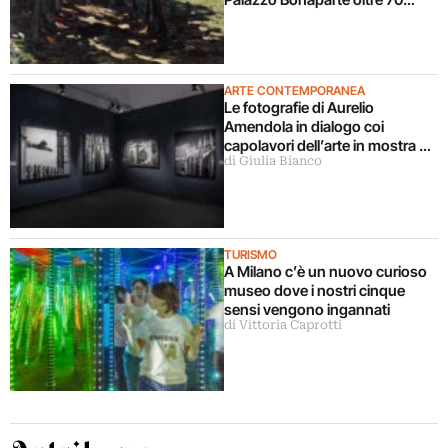
opere dal Pompidou
ARTE CONTEMPORANEA
Le fotografie di Aurelio
Amendola in dialogo coi
capolavori dell’arte in mostra a
di Giulia Bianco
Milano
TURISMO
A Milano c’è un nuovo curioso
museo dove i nostri cinque
sensi vengono ingannati
di Vittoria Caprotti