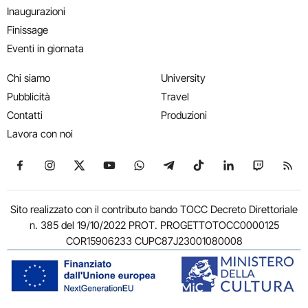
Inaugurazioni
Finissage
Eventi in giornata
Chi siamo
University
Pubblicità
Travel
Contatti
Produzioni
Lavora con noi
Seguici su Facebook
Seguici su Instagram
Seguici su X
Seguici su YouTube
Seguici su WhatsApp
Seguici su Telegram
Seguici su TikTok
Seguici su Link
Seguici su
Segui
Sito realizzato con il contributo bando TOCC Decreto Direttoriale
n. 385 del 19/10/2022 PROT. PROGETTOTOCC0000125
COR15906233 CUPC87J23001080008