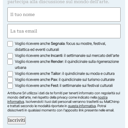
partecipa alla discussione sul mondo dell'arte.
Nome
(Obbligatorio)
Nome
Email
(Obbligatorio)
Opzioni
Voglio ricevere anche
Segnala
: focus su mostre, festival,
didattica ed eventi culturali
Voglio ricevere anche
Incanti
: il settimanale sul mercato dell'arte
Voglio ricevere anche
Render
: il quindicinale sulla rigenerazione
urbana
Voglio ricevere anche
Tailor
: il quindicinale su moda e cultura
Voglio ricevere anche
Pax
: il quindicinale sul turismo culturale
Voglio ricevere anche
Fest
: il settimanale sui festival culturali
Artribune Srl utilizza i dati da te forniti per tenerti informato con regolarità sul
mondo dell'arte, nel rispetto della privacy come indicato nella
nostra
informativa
. Iscrivendoti i tuoi dati personali verranno trasferiti su MailChimp
e trattati secondo le modalità riportate in
questa informativa
. Potrai
disiscriverti in qualsiasi momento con l'apposito link presente nelle email.
Iscriviti