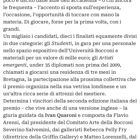
poco è uscito dalle aule dell’accademia – o chi ancora
le frequenta – l’accento si sposta sull’esperienza,
l’occasione, l’opportunità di toccare con mano la
materia. Di giocare, forse per la prima volta, con i
grandi.
Un migliaio i candidati, dieci i finalisti equamente divisi
in due categorie: gli
Studenti
, in gara per una personale
nello spazio espositivo dell’Università Bocconi e
materiali per un valore di mille euro; gli
Artisti
emergenti
, under 35 diplomati non prima del 2009,
chiamati a giocarsi una residenza di tre mesi in
Bretagna, la partecipazione alla prossima collettiva che
il premio organizza nella sua vetrina londinese e un
un’altra ricca serie di attrezzi del mestiere.
Determina i vincitori della seconda edizione italiana del
premio – che vive anche di una versione inglese – la
giuria guidata da
Ivan Quaroni
e composta da Flavio
Arensi, dal presidente del Comitato Arte della Bocconi
Severino Salvemini, dai galleristi Rebecca Pelly Fry
(direttrice della Griffin Gallery) e Matteo Lorenzelli, dal