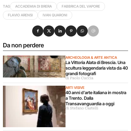
TAG
ACCADEMIA DI BRERA
FABBRICA DEL VAPORE
FLAVIO ARENSI
IVAN QUARONI
Condividi su Facebook
Condividi su X
Condividi su LinkedIn
Condividi su Pinterest
Condividi su WhatsApp
Condividi su Email
Da non perdere
ARCHEOLOGIA & ARTE ANTICA
La Vittoria Alata di Brescia. Una
scultura leggendaria vista da 40
grandi fotografi
di Paolo Cuccia
ARTI VISIVE
40 anni d’arte italiana in mostra
a Trento. Dalla
Transavanguardia a oggi
di Stefano Castelli