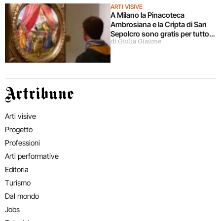
ARTI VISIVE
A Milano la Pinacoteca
Ambrosiana e la Cripta di San
Sepolcro sono gratis per tutto
di Giulia Giaume
agosto (ma solo per milanesi)
Artribune
Arti visive
Progetto
Professioni
Arti performative
Editoria
Turismo
Dal mondo
Jobs