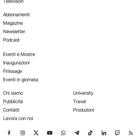
Television
Abbonamenti
Magazine
Newsletter
Podcast
Eventi e Mostre
Inaugurazioni
Finissage
Eventi in giornata
Chi siamo
University
Pubblicità
Travel
Contatti
Produzioni
Lavora con noi
Seguici su Facebook
Seguici su Instagram
Seguici su X
Seguici su YouTube
Seguici su WhatsApp
Seguici su Telegram
Seguici su TikTok
Seguici su Link
Seguici su
Segui