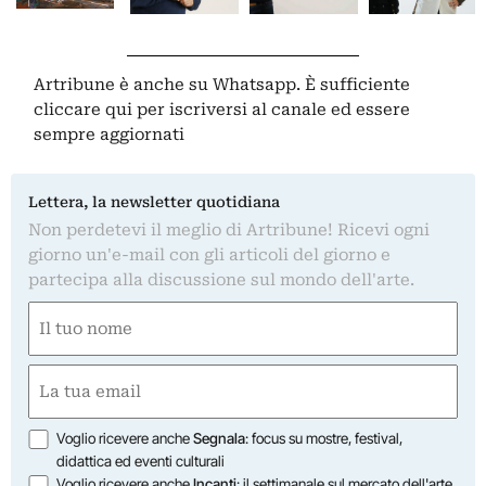
Artribune è anche su Whatsapp. È sufficiente
cliccare qui
per iscriversi al canale ed essere
sempre aggiornati
Lettera, la newsletter quotidiana
Non perdetevi il meglio di Artribune! Ricevi ogni
giorno un'e-mail con gli articoli del giorno e
partecipa alla discussione sul mondo dell'arte.
Nome
(Obbligatorio)
Nome
Email
(Obbligatorio)
Opzioni
Voglio ricevere anche
Segnala
: focus su mostre, festival,
didattica ed eventi culturali
Voglio ricevere anche
Incanti
: il settimanale sul mercato dell'arte