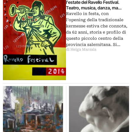
l’estate del Ravello Festival.
Teatro, musica, danza, ma
anche arte contemporanea
Ravello in festa, con
internazionale, con Wang
l’opening della tradizionale
Guangyi e Tony Cragg
kermesse estiva che connota,
da 62 anni, storia e profilo di
questo piccolo centro della
provincia salernitana. Si…
di Helga Marsala