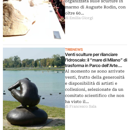
organizzata sulle sculture in
marmo di Auguste Rodin, con
oltre 60…
di Emilia Giorgi
TRIBNEWS
Venti sculture per rilanciare
l’Idroscalo: il “mare di Milano” di
trasforma in Parco dell’Arte.
Con le opere dei vari Staccioli,
Al momento ne sono arrivate
Varisco, Perez e Manzù; in
venti, frutto della generosità
attesa si trovino i soldi per
e disponibilità di artisti e
produrre site-specific
collezioni, selezionate da un
comitato scientifico che non
ha visto il…
di Francesco Sala