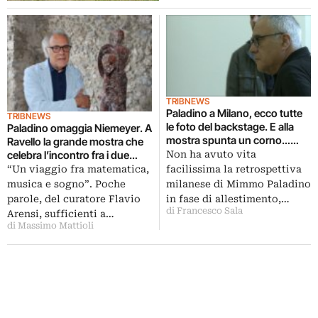
TRIBNEWS
Paladino a Milano, ecco tutte
TRIBNEWS
le foto del backstage. E alla
Paladino omaggia Niemeyer. A
mostra spunta un corno…
Ravello la grande mostra che
rubato!
Non ha avuto vita
celebra l’incontro fra i due
grandi personaggi, ecco la
facilissima la retrospettiva
“Un viaggio fra matematica,
fotogallery dall’opening…
milanese di Mimmo Paladino
musica e sogno”. Poche
in fase di allestimento,…
parole, del curatore Flavio
di Francesco Sala
Arensi, sufficienti a…
di Massimo Mattioli