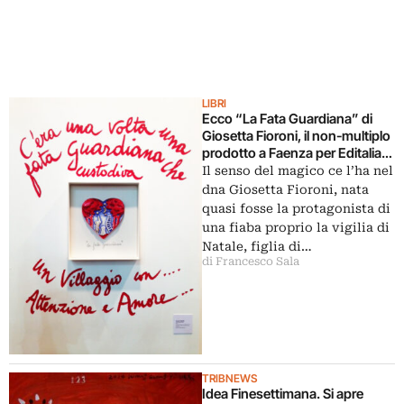
LIBRI
Ecco “La Fata Guardiana” di
Giosetta Fioroni, il non-multiplo
prodotto a Faenza per Editalia.
Nella storica bottega Gatti che
Il senso del magico ce l’ha nel
accolse Burri, Accardi, Ontani…
dna Giosetta Fioroni, nata
quasi fosse la protagonista di
una fiaba proprio la vigilia di
Natale, figlia di…
di Francesco Sala
TRIBNEWS
Idea Finesettimana. Si apre