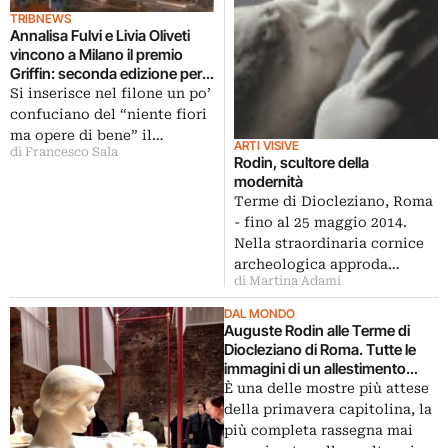
TRIBNEWS
Annalisa Fulvi e Livia Oliveti
vincono a Milano il premio
Griffin: seconda edizione per
la puntata italiana del contest
Si inserisce nel filone un po’
per giovani artisti
confuciano del “niente fiori
ma opere di bene” il…
ARTI VISIVE
di Francesco Sala
Rodin, scultore della
modernità
Terme di Diocleziano, Roma
- fino al 25 maggio 2014.
Nella straordinaria cornice
archeologica approda…
di Martina Adami
DAL MONDO
Auguste Rodin alle Terme di
Diocleziano di Roma. Tutte le
immagini di un allestimento
unico per la più grande mostra
È una delle mostre più attese
mai dedicata ai marmi dello
della primavera capitolina, la
scultore
più completa rassegna mai