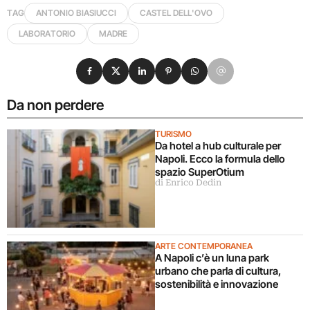
TAG
ANTONIO BIASIUCCI
CASTEL DELL'OVO
LABORATORIO
MADRE
Condividi su Facebook
Condividi su X
Condividi su LinkedIn
Condividi su Pinterest
Condividi su WhatsApp
Condividi su Email
Da non perdere
TURISMO
Da hotel a hub culturale per
Napoli. Ecco la formula dello
spazio SuperOtium
di Enrico Dedin
ARTE CONTEMPORANEA
A Napoli c’è un luna park
urbano che parla di cultura,
sostenibilità e innovazione