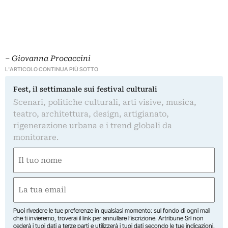
– Giovanna Procaccini
L'ARTICOLO CONTINUA PIÙ SOTTO
Fest, il settimanale sui festival culturali
Scenari, politiche culturali, arti visive, musica,
teatro, architettura, design, artigianato,
rigenerazione urbana e i trend globali da
monitorare.
Nome
(Obbligatorio)
Nome
Email
(Obbligatorio)
Puoi rivedere le tue preferenze in qualsiasi momento: sul fondo di ogni mail
che ti invieremo, troverai il link per annullare l’iscrizione. Artribune Srl non
cederà i tuoi dati a terze parti e utilizzerà i tuoi dati secondo le tue indicazioni.