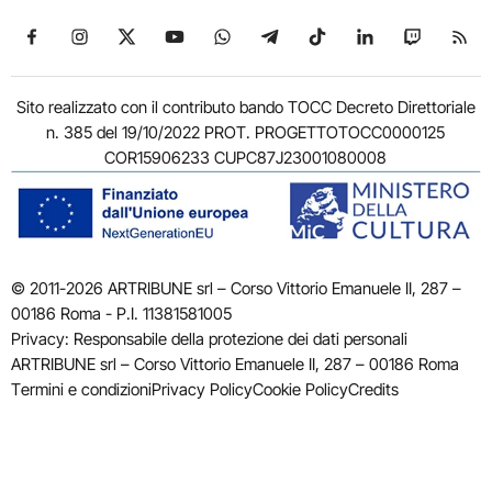
Seguici su Facebook
Seguici su Instagram
Seguici su X
Seguici su YouTube
Seguici su WhatsApp
Seguici su Telegram
Seguici su TikTok
Seguici su Link
Seguici su
Segui
Sito realizzato con il contributo bando TOCC Decreto Direttoriale
n. 385 del 19/10/2022 PROT. PROGETTOTOCC0000125
COR15906233 CUPC87J23001080008
© 2011-2026 ARTRIBUNE srl – Corso Vittorio Emanuele II, 287 –
00186 Roma - P.I. 11381581005
Privacy: Responsabile della protezione dei dati personali
ARTRIBUNE srl – Corso Vittorio Emanuele II, 287 – 00186 Roma
Termini e condizioni
Privacy Policy
Cookie Policy
Credits