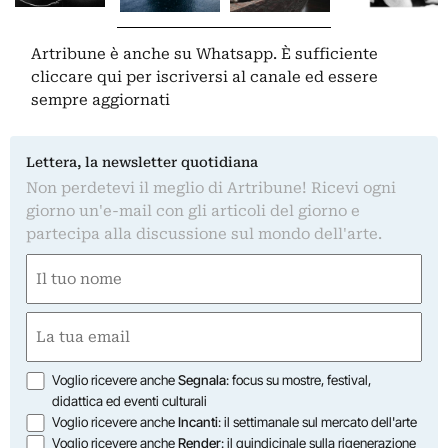
Artribune è anche su Whatsapp. È sufficiente
cliccare qui
per iscriversi al canale ed essere
sempre aggiornati
Lettera, la newsletter quotidiana
Non perdetevi il meglio di Artribune! Ricevi ogni
giorno un'e-mail con gli articoli del giorno e
partecipa alla discussione sul mondo dell'arte.
Nome
(Obbligatorio)
Nome
Email
(Obbligatorio)
Opzioni
Voglio ricevere anche
Segnala
: focus su mostre, festival,
didattica ed eventi culturali
Voglio ricevere anche
Incanti
: il settimanale sul mercato dell'arte
Voglio ricevere anche
Render
: il quindicinale sulla rigenerazione