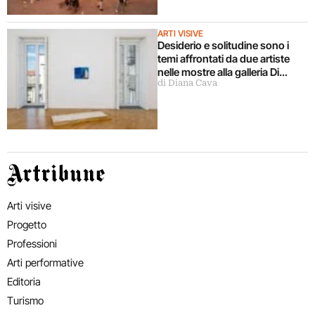
ARTI VISIVE
Desiderio e solitudine sono i
temi affrontati da due artiste
nelle mostre alla galleria Di
di Diana Cava
Marino a Napoli
Artribune
Arti visive
Progetto
Professioni
Arti performative
Editoria
Turismo