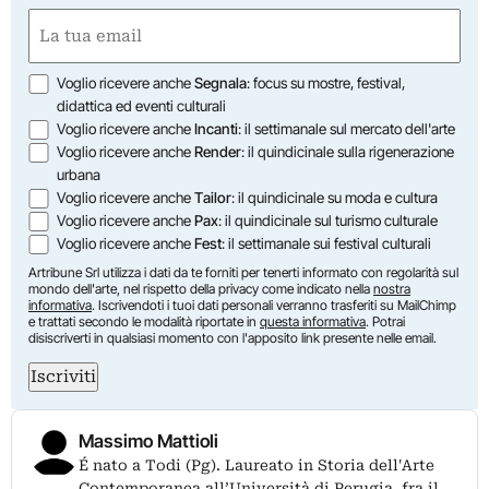
Nome
Email
(Obbligatorio)
Opzioni
Voglio ricevere anche
Segnala
: focus su mostre, festival,
didattica ed eventi culturali
Voglio ricevere anche
Incanti
: il settimanale sul mercato dell'arte
Voglio ricevere anche
Render
: il quindicinale sulla rigenerazione
urbana
Voglio ricevere anche
Tailor
: il quindicinale su moda e cultura
Voglio ricevere anche
Pax
: il quindicinale sul turismo culturale
Voglio ricevere anche
Fest
: il settimanale sui festival culturali
Artribune Srl utilizza i dati da te forniti per tenerti informato con regolarità sul
mondo dell'arte, nel rispetto della privacy come indicato nella
nostra
informativa
. Iscrivendoti i tuoi dati personali verranno trasferiti su MailChimp
e trattati secondo le modalità riportate in
questa informativa
. Potrai
disiscriverti in qualsiasi momento con l'apposito link presente nelle email.
Iscriviti
Massimo Mattioli
É nato a Todi (Pg). Laureato in Storia dell'Arte
Contemporanea all’Università di Perugia, fra il