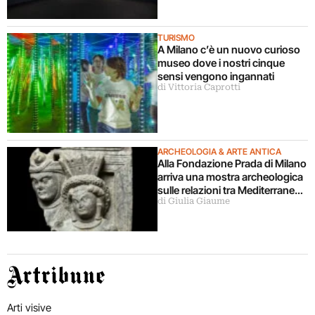
TURISMO
A Milano c’è un nuovo curioso
museo dove i nostri cinque
sensi vengono ingannati
di Vittoria Caprotti
ARCHEOLOGIA & ARTE ANTICA
Alla Fondazione Prada di Milano
arriva una mostra archeologica
sulle relazioni tra Mediterraneo
di Giulia Giaume
e Asia
Artribune
Arti visive