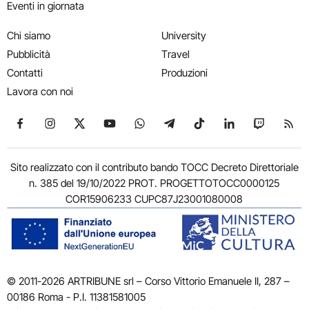
Eventi in giornata
Chi siamo
University
Pubblicità
Travel
Contatti
Produzioni
Lavora con noi
Seguici su Facebook
Seguici su Instagram
Seguici su X
Seguici su YouTube
Seguici su WhatsApp
Seguici su Telegram
Seguici su TikTok
Seguici su Link
Seguici su
Segui
Sito realizzato con il contributo bando TOCC Decreto Direttoriale
n. 385 del 19/10/2022 PROT. PROGETTOTOCC0000125
COR15906233 CUPC87J23001080008
© 2011-2026 ARTRIBUNE srl – Corso Vittorio Emanuele II, 287 –
00186 Roma - P.I. 11381581005