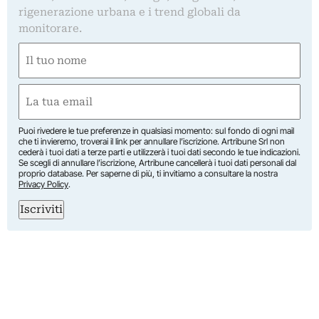
rigenerazione urbana e i trend globali da
monitorare.
Nome
(Obbligatorio)
Nome
Email
(Obbligatorio)
Puoi rivedere le tue preferenze in qualsiasi momento: sul fondo di ogni mail
che ti invieremo, troverai il link per annullare l’iscrizione. Artribune Srl non
cederà i tuoi dati a terze parti e utilizzerà i tuoi dati secondo le tue indicazioni.
Se scegli di annullare l’iscrizione, Artribune cancellerà i tuoi dati personali dal
proprio database. Per saperne di più, ti invitiamo a consultare la nostra
Privacy Policy
.
Iscriviti