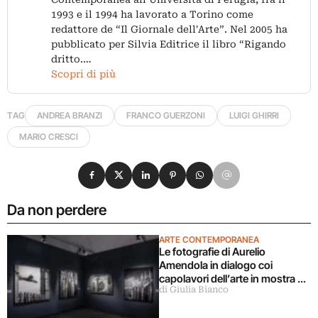
1993 e il 1994 ha lavorato a Torino come
redattore de “Il Giornale dell'Arte”. Nel 2005 ha
pubblicato per Silvia Editrice il libro “Rigando
dritto.…
Scopri di più
TAG
ANDREA BRANZI
FRANCO GUERZONI
LUIGI GHIRRI
MARIO CRESCI
Condividi su Facebook
Condividi su X
Condividi su LinkedIn
Condividi su Pinterest
Condividi su WhatsApp
Condividi su Email
Da non perdere
ARTE CONTEMPORANEA
Le fotografie di Aurelio
Amendola in dialogo coi
capolavori dell’arte in mostra a
di Giulia Bianco
Milano