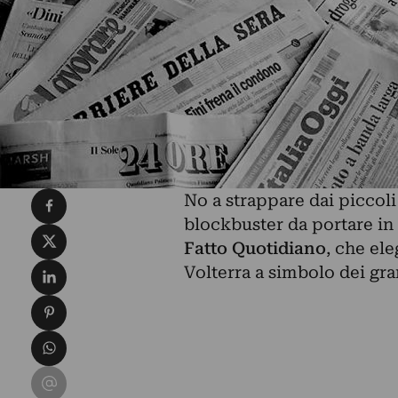
Condividi su Facebook
No a strappare dai piccoli
blockbuster da portare in 
Condividi su X
Fatto Quotidiano
, che el
Condividi su LinkedIn
Volterra a simbolo dei gran
Condividi su Pinterest
Condividi su WhatsApp
Condividi su Email