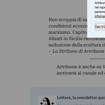
Artribun
nel ris
personal
informa
Non scoppia di salute la 
condizioni economiche in c
Iscri
marxismo. Capitolo mostr
Alleati in Sicilia racconta
seduzione della scultura r
– Lo Strillone di Artribun
Artribune è anche su 
iscriversi al canale e
Lettera, la newsletter qu