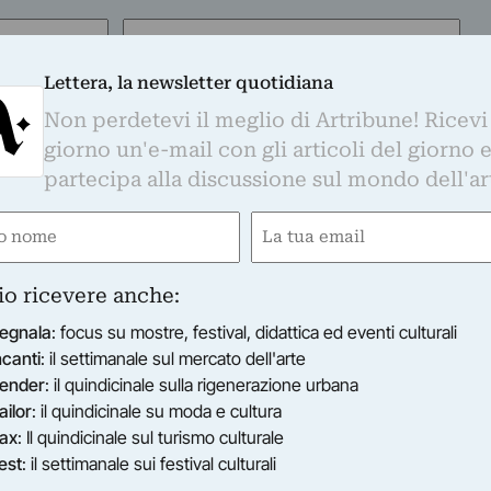
Email
(Obbligatorio)
Lettera, la newsletter quotidiana
lsiasi momento: sul fondo di ogni mail che ti invieremo, troverai il link per
Non perdetevi il meglio di Artribune! Ricevi
n cederà i tuoi dati a terze parti e utilizzerà i tuoi dati secondo le tue
scrizione, Artribune cancellerà i tuoi dati personali dal proprio database.
giorno un'e-mail con gli articoli del giorno 
sultare la nostra
Privacy Policy
.
partecipa alla discussione sul mondo dell'ar
e
Email
gatorio)
(Obbligatorio)
io ricevere anche:
egnala
: focus su mostre, festival, didattica ed eventi culturali
ncanti
: il settimanale sul mercato dell'arte
ender
: il quindicinale sulla rigenerazione urbana
ailor
: il quindicinale su moda e cultura
ax
: Il quindicinale sul turismo culturale
est
: il settimanale sui festival culturali