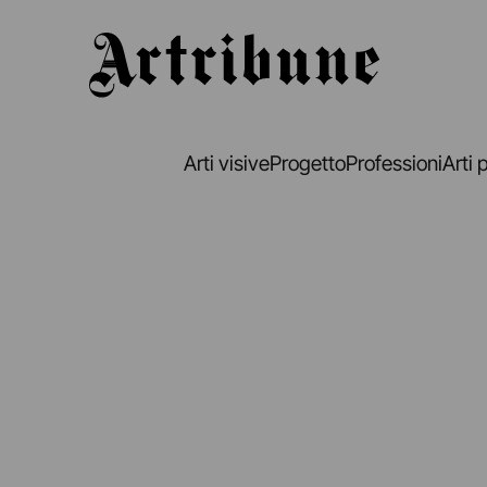
Artribune
Arti visive
Progetto
Professioni
Arti 