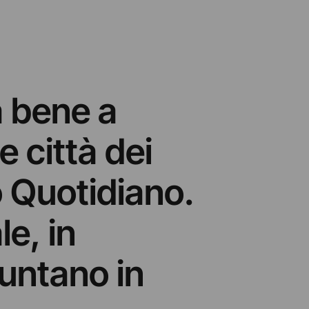
a bene a
e città dei
o Quotidiano.
le, in
puntano in