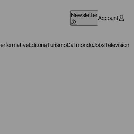
Newsletter
Account
performative
Editoria
Turismo
Dal mondo
Jobs
Television