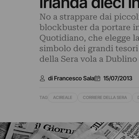
Irlanda dieci 
No a strappare dai piccol
blockbuster da portare in
Quotidiano, che elegge la
simbolo dei grandi tesori 
della Sera vola a Dublino 
di Francesco Sala
15/07/2013
TAG
ACIREALE
CORRIERE DELLA SERA