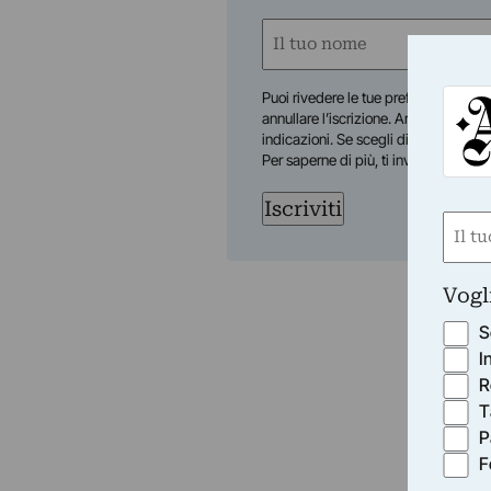
Nome
(Obbligatorio)
Nome
Puoi rivedere le tue preferenze in qua
annullare l’iscrizione. Artribune Srl no
indicazioni. Se scegli di annullare l’i
Per saperne di più, ti invitiamo a con
Iscriviti
Nom
(Obbli
Nome
Vogl
S
I
R
T
P
F