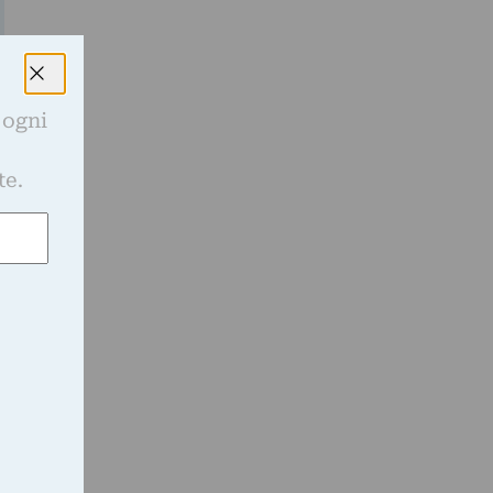
 ogni
e
te.