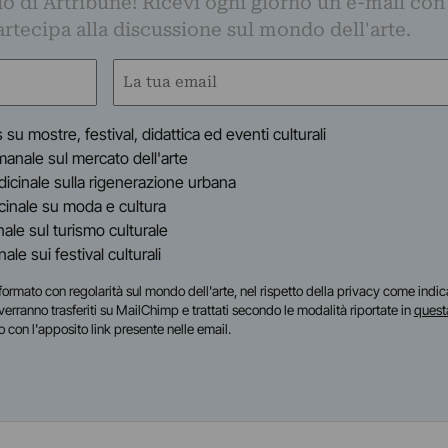
o di Artribune! Ricevi ogni giorno un'e-mail con 
partecipa alla discussione sul mondo dell'arte.
Email
(Obbligatorio)
s su mostre, festival, didattica ed eventi culturali
timanale sul mercato dell'arte
indicinale sulla rigenerazione urbana
dicinale su moda e cultura
inale sul turismo culturale
anale sui festival culturali
i informato con regolarità sul mondo dell'arte, nel rispetto della privacy come indic
i verranno trasferiti su MailChimp e trattati secondo le modalità riportate in
quest
o con l'apposito link presente nelle email.