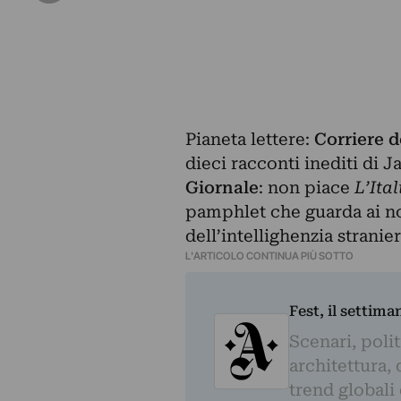
Pianeta lettere:
Corriere d
dieci racconti inediti di 
Giornale
: non piace
L’Ital
pamphlet che guarda ai nos
dell’intellighenzia stranier
L'ARTICOLO CONTINUA PIÙ SOTTO
Fest, il settima
Scenari, polit
architettura, 
trend globali