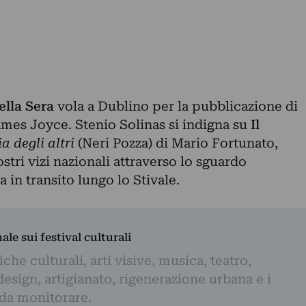
ella Sera
vola a Dublino per la pubblicazione di
James Joyce. Stenio Solinas si indigna su
Il
ia degli altri
(Neri Pozza) di Mario Fortunato,
tri vizi nazionali attraverso lo sguardo
a in transito lungo lo Stivale.
nale sui festival culturali
iche culturali, arti visive, musica, teatro,
design, artigianato, rigenerazione urbana e i
 da monitorare.