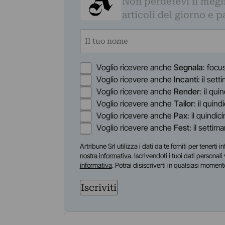
Non perdetevi il megli
articoli del giorno e 
Nome
(Obbligatorio)
Nome
Opzioni
Voglio ricevere anche
Segnala
: focu
Voglio ricevere anche
Incanti
: il set
Voglio ricevere anche
Render
: il qu
Voglio ricevere anche
Tailor
: il quin
Voglio ricevere anche
Pax
: il quindic
Voglio ricevere anche
Fest
: il settim
Artribune Srl utilizza i dati da te forniti per tenert
nostra informativa
. Iscrivendoti i tuoi dati personal
informativa
. Potrai disiscriverti in qualsiasi moment
Iscriviti