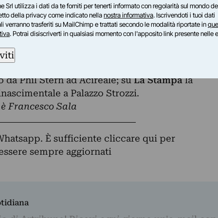
e Srl utilizza i dati da te forniti per tenerti informato con regolarità sul mondo del
petto della privacy come indicato nella
nostra informativa
. Iscrivendoti i tuoi dati
i verranno trasferiti su MailChimp e trattati secondo le modalità riportate in
que
tiva
. Potrai disiscriverti in qualsiasi momento con l'apposito link presente nelle 
Fondazione Basso:
L’Unità
si preoccupa per le
ui versa lo storico centro di studi sul
viti
e: su
Quotidiano Nazionale
lo sbarco degli
to da Phil Stern ad Acireale; su
La Stampa
la
inascimentale a Palazzo Strozzi.
e è Francesco Sala
Whatsapp. È sufficiente
cliccare qui
per
d essere sempre aggiornati
otidiana