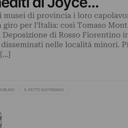
inediti di Joyce…
i musei di provincia i loro capolavo
 giro per l’Italia: così Tomaso Monta
 Deposizione di Rosso Fiorentino in
disseminati nelle località minori. P
[…]
DUBLINO
IL FATTO QUOTIDIANO