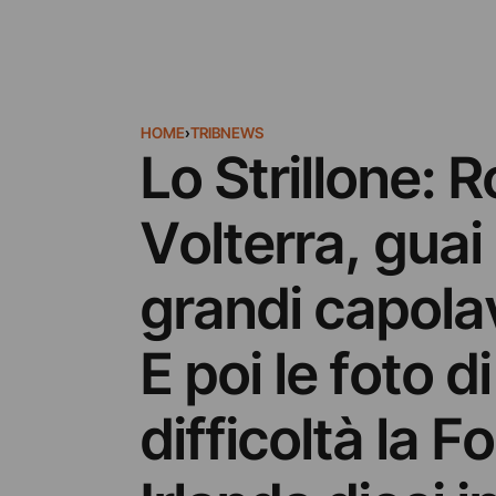
HOME
›
TRIBNEWS
Lo Strillone: 
Volterra, guai 
grandi capolav
E poi le foto d
difficoltà la 