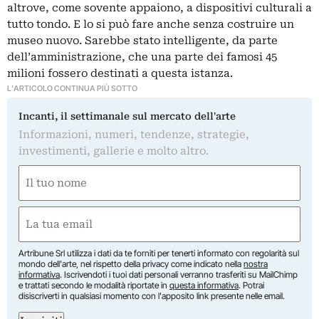
altrove, come sovente appaiono, a dispositivi culturali a
tutto tondo. E lo si può fare anche senza costruire un
museo nuovo. Sarebbe stato intelligente, da parte
dell’amministrazione, che una parte dei famosi 45
milioni fossero destinati a questa istanza.
L'ARTICOLO CONTINUA PIÙ SOTTO
Incanti, il settimanale sul mercato dell'arte
Informazioni, numeri, tendenze, strategie,
investimenti, gallerie e molto altro.
Nome
(Required)
First
Email
(Required)
Artribune Srl utilizza i dati da te forniti per tenerti informato con regolarità sul
mondo dell'arte, nel rispetto della privacy come indicato nella
nostra
informativa
. Iscrivendoti i tuoi dati personali verranno trasferiti su MailChimp
e trattati secondo le modalità riportate in
questa informativa
. Potrai
disiscriverti in qualsiasi momento con l'apposito link presente nelle email.