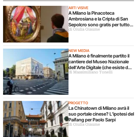
ARTI VISIVE
A Milano la Pinacoteca
Ambrosiana e la Cripta di San
Sepolcro sono gratis per tutto
di Giulia Giaume
agosto (ma solo per milanesi)
NEW MEDIA
A Milano è finalmente partito il
cantiere del Museo Nazionale
dell’Arte Digitale (che esiste da
di Massimiliano Tonelli
5 anni ma ancora non c’è)
PROGETTO
La Chinatown di Milano avrà il
suo portale cinese? L’ipotesi del
Paifang per Paolo Sarpi
di Giulia Giaume