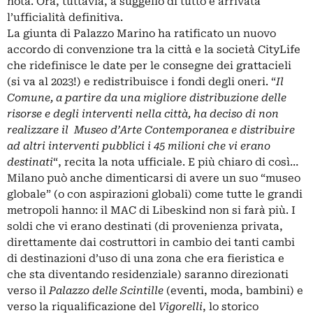
nota. Ora, tuttavia, a suggello di tutto è arrivata
l’ufficialità definitiva.
La giunta di Palazzo Marino ha ratificato un nuovo
accordo di convenzione tra la città e la società CityLife
che ridefinisce le date per le consegne dei grattacieli
(si va al 2023!) e redistribuisce i fondi degli oneri. “
Il
Comune, a partire da una migliore distribuzione delle
risorse e degli interventi nella città, ha deciso di non
realizzare il Museo d’Arte Contemporanea e distribuire
ad altri interventi pubblici i 45 milioni che vi erano
destinati
“, recita la nota ufficiale. E più chiaro di così…
Milano può anche dimenticarsi di avere un suo “museo
globale” (o con aspirazioni globali) come tutte le grandi
metropoli hanno: il MAC di Libeskind non si farà più. I
soldi che vi erano destinati (di provenienza privata,
direttamente dai costruttori in cambio dei tanti cambi
di destinazioni d’uso di una zona che era fieristica e
che sta diventando residenziale) saranno direzionati
verso il
Palazzo delle Scintille
(eventi, moda, bambini) e
verso la riqualificazione del
Vigorelli
, lo storico