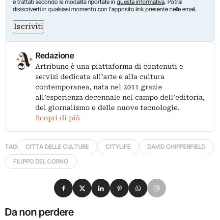
e trattati secondo le modalità riportate in
questa informativa
. Potrai
disiscriverti in qualsiasi momento con l'apposito link presente nelle email.
Iscriviti
Redazione
Artribune è una piattaforma di contenuti e
servizi dedicata all’arte e alla cultura
contemporanea, nata nel 2011 grazie
all’esperienza decennale nel campo dell’editoria,
del giornalismo e delle nuove tecnologie.
Scopri di più
TAG
CITTÀ DELLE CULTURE
CITYLIFE
DAVID CHIPPERFIELD
FILIPPO DEL CORNO
Condividi su Facebook
Condividi su X
Condividi su LinkedIn
Condividi su Pinterest
Condividi su WhatsApp
Condividi su Email
Da non perdere