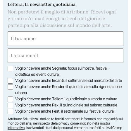
Lettera, la newsletter quotidiana
Non perdetevi il meglio di Artribune! Ricevi ogni
giorno un'e-mail con gli articoli del giorno e
partecipa alla discussione sul mondo dell'arte.
Nome
(Required)
First
Email
(Required)
Opzioni
Voglio ricevere anche
Segnala
: focus su mostre, festival,
didattica ed eventi culturali
Voglio ricevere anche
Incanti
: il settimanale sul mercato dell'arte
Voglio ricevere anche
Render
: il quindicinale sulla rigenerazione
urbana
Voglio ricevere anche
Tailor
: il quindicinale su moda e cultura
Voglio ricevere anche
Pax
: il quindicinale sul turismo culturale
Voglio ricevere anche
Fest
: il settimanale sui festival culturali
Artribune Srl utilizza i dati da te forniti per tenerti informato con regolarità sul
mondo dell'arte, nel rispetto della privacy come indicato nella
nostra
informativa
. Iscrivendoti i tuoi dati personali verranno trasferiti su MailChimp