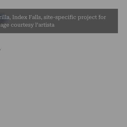
lla, Index Falls, site-specific project for
age courtesy l’artista
o
o