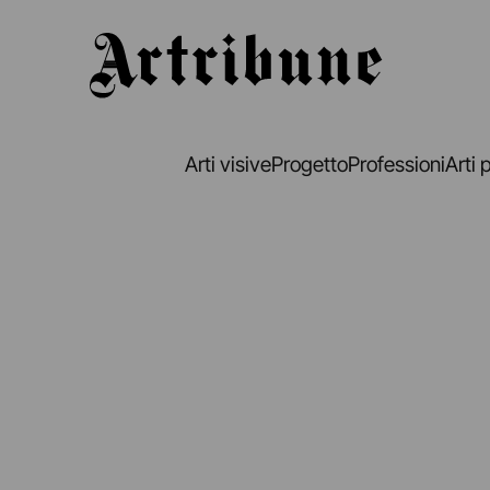
Artribune
Arti visive
Progetto
Professioni
Arti 