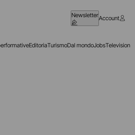
Newsletter
Account
performative
Editoria
Turismo
Dal mondo
Jobs
Television