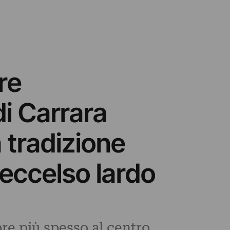
re
di Carrara
 tradizione
’eccelso lardo
pre più spesso al centro