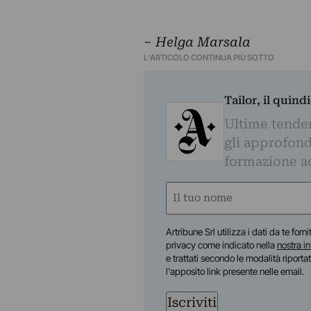
–
Helga Marsala
L'ARTICOLO CONTINUA PIÙ SOTTO
Tailor, il quin
Ultime tendenz
gli approfond
formazione a
Nome
(Obbligatorio)
Nome
Artribune Srl utilizza i dati da te forn
privacy come indicato nella
nostra i
e trattati secondo le modalità riporta
l'apposito link presente nelle email.
Iscriviti