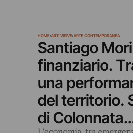
HOME
›
ARTI VISIVE
›
ARTE CONTEMPORANEA
Santiago Moril
finanziario. T
una performan
del territorio
di Colonnata
L’economia, tra emergenza