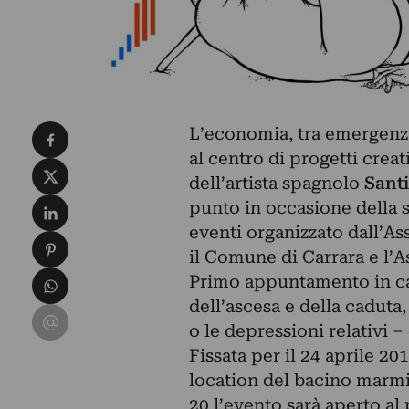
Condividi su Facebook
L’economia, tra emergenza
al centro di progetti crea
Condividi su X
dell’artista spagnolo
Santi
Condividi su LinkedIn
punto in occasione della 
eventi organizzato
dall’As
Condividi su Pinterest
il Comune di Carrara e l’A
Condividi su WhatsApp
Primo appuntamento in cal
dell’ascesa e della caduta,
Condividi su Email
o le depressioni relativi –
Fissata per il 24 aprile 20
location del bacino marmife
20 l’evento sarà aperto al 