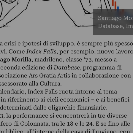
Santiago Mori
Database, Im
 crisi e ipotesi di sviluppo, è sempre più spess
tivi. Come
Index Falls
, per esempio, nuovo lavor
ago Morilla
, madrileno, classe ’73, messo a
seconda edizione di
Database
, programma di
sociazione Ars Gratia Artis in collaborazione con
ssessorato alla Cultura.
endario, Index Falls ruota intorno al tema
 in riferimento ai cicli economici – e ai benefici
 determinati dalle oligarchie finanziarie.
13, la performance si concentrerà in tre diverse
ro di Colonnata, tra le 18 e le 24. E se fino alle
pubblico, all’interno della cava di Trugiano, con