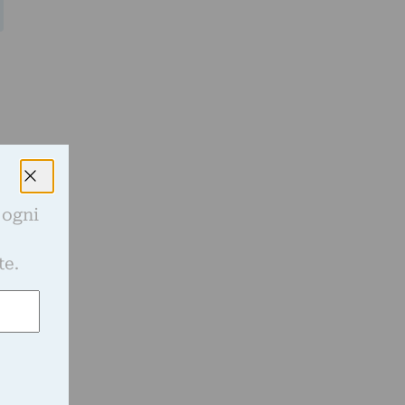
 ogni
e
te.