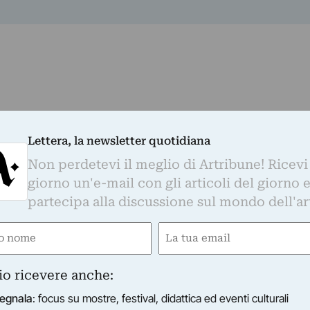
Lettera, la newsletter quotidiana
Non perdetevi il meglio di Artribune! Ricevi
giorno un'e-mail con gli articoli del giorno 
partecipa alla discussione sul mondo dell'ar
om
e
Email
gatorio)
(Obbligatorio)
Whatsapp. È sufficiente
cliccare qui
per
io ricevere anche:
d essere sempre aggiornati
egnala
: focus su mostre, festival, didattica ed eventi culturali