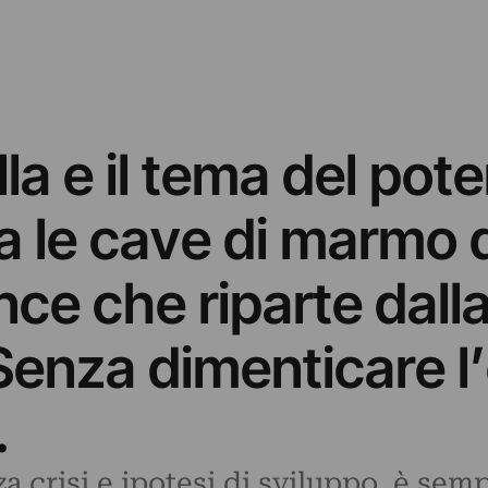
la e il tema del pote
ra le cave di marmo 
ce che riparte dalla
. Senza dimenticare l
…
 crisi e ipotesi di sviluppo, è sem