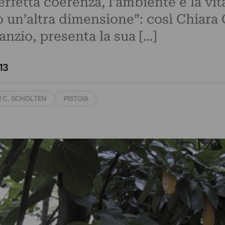
fetta coerenza, l’ambiente e la vita
n’altra dimensione”: così Chiara Gu
anzio, presenta la sua […]
13
R C. SCHOLTEN
PISTOIA