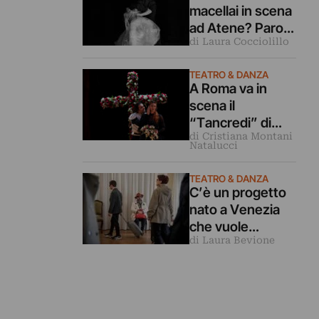
macellai in scena
ad Atene? Parola
di Laura Cocciolillo
alla coreografa
Gloria Dorliguzzo
TEATRO & DANZA
e la storica Lucia
A Roma va in
Amara
scena il
“Tancredi” di
di Cristiana Montani
Emma Dante tra
Natalucci
folklore e
tragedia
TEATRO & DANZA
C’è un progetto
nato a Venezia
che vuole
di Laura Bevione
ridefinire il
mondo del teatro
attraverso la
condivisione