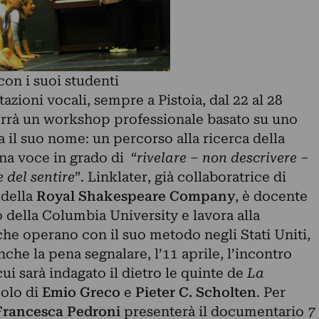
con i suoi studenti
azioni vocali, sempre a Pistoia, dal 22 al 28
rrà un workshop professionale basato su uno
 il suo nome: un percorso alla ricerca della
na voce in grado di “
rivelare – non descrivere –
 del sentire
”. Linklater, già collaboratrice di
della
Royal Shakespeare Company
, è docente
 della Columbia University e lavora alla
he operano con il suo metodo negli Stati Uniti,
nche la pena segnalare, l’11 aprile, l’incontro
 cui sarà indagato il dietro le quinte de
La
colo di
Emio Greco
e
Pieter C. Scholten
. Per
Francesca Pedroni
presenterà il documentario
7