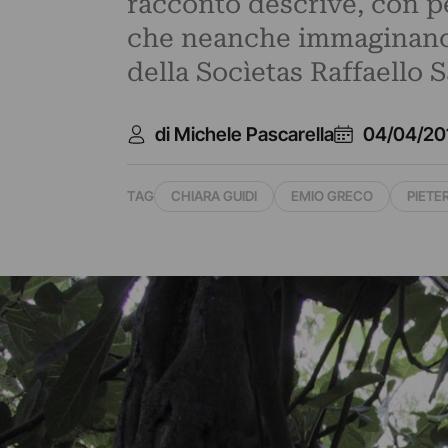
racconto descrive, con per
che neanche immaginano u
della Socìetas Raffaello S
di Michele Pascarella
04/04/20
TAG
CHIARA GUIDI
EMIO GRECO
PIETE