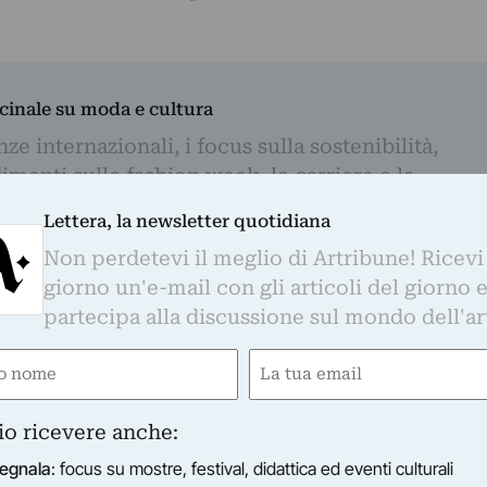
dicinale su moda e cultura
e internazionali, i focus sulla sostenibilità,
imenti sulle fashion week, le carriere e la
ccademica.
Lettera, la newsletter quotidiana
Email
Non perdetevi il meglio di Artribune! Ricevi
(Obbligatorio)
giorno un'e-mail con gli articoli del giorno 
partecipa alla discussione sul mondo dell'ar
iti per tenerti informato con regolarità sul mondo dell'arte, nel rispetto della
nformativa
. Iscrivendoti i tuoi dati personali verranno trasferiti su MailChimp
te in
questa informativa
. Potrai disiscriverti in qualsiasi momento con
e
Email
gatorio)
(Obbligatorio)
io ricevere anche:
egnala
: focus su mostre, festival, didattica ed eventi culturali