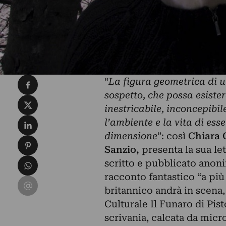
Condividi su Facebook
“
La figura geometrica di u
sospetto, che possa esiste
Condividi su X
inestricabile, inconcepibil
Condividi su LinkedIn
l’ambiente e la vita di es
dimensione
”: così
Chiara 
Condividi su Pinterest
Sanzio,
presenta la sua l
Condividi su WhatsApp
scritto e pubblicato ano
racconto fantastico “a più
Condividi su Email
britannico andrà in scena,
Culturale Il Funaro di Pist
scrivania, calcata da micr