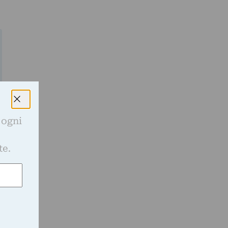
 ogni
e
te.