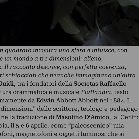
n quadrato incontra una sfera e intuisce, con
re un mondo a tre dimensioni: alieno,
e. Il racconto descrive, con perfetta coerenza,
seri schiacciati che neanche immaginano un’altra
Guidi,
tra i fondatori della
Socìetas Raffaello
ettura drammatica e musicale
Flatlandia
, testo
nimamente da
Edwin Abbott Abbott
nel 1882. Il
 dimensioni” dello scrittore, teologo e pedagogo
 nella traduzione di
Masolino D’Amico
, al Centr
oia, il 5 e 6 aprile: come “palcoscenico” una
ofoni, magnetofoni e oggetti luminosi che si