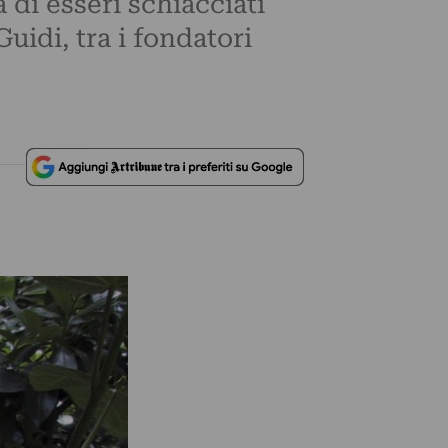
 di esseri schiacciati
idi, tra i fondatori