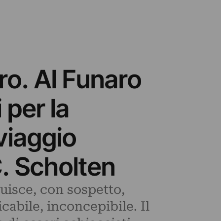
tro. Al Funaro
 per la
 viaggio
C. Scholten
tuisce, con sospetto,
cabile, inconcepibile. Il