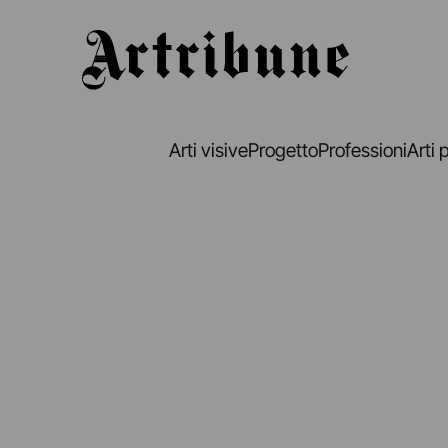
Artribune
Arti visive
Progetto
Professioni
Arti 