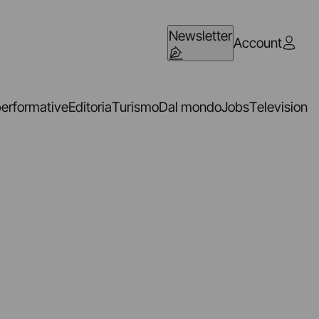
Newsletter
Account
performative
Editoria
Turismo
Dal mondo
Jobs
Television