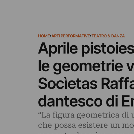
HOME
›
ARTI PERFORMATIVE
›
TEATRO & DANZA
Aprile pistoie
le geometrie v
Socìetas Raffa
dantesco di E
“La figura geometrica di 
che possa esistere un mon