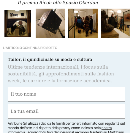
Il premio Ricoh allo Spazio Oberdan
L'ARTICOLO CONTINUA PIÙ SOTTO
Tailor, il quindicinale su moda e cultura
Ultime tendenze internazionali, i focus sulla
sostenibilità, gli approfondimenti sulle fashion
week, le carriere e la formazione accademica.
Nome
(Obbligatorio)
Nome
Email
(Obbligatorio)
Artribune Srl utilizza i dati da te forniti per tenerti informato con regolarità sul
mondo dell'arte, nel rispetto della privacy come indicato nella
nostra
informativa
. Iscrivendoti i tuoi dati personali verranno trasferiti su MailChimp