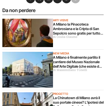
Da non perdere
ARTI VISIVE
A Milano la Pinacoteca
Ambrosiana e la Cripta di San
Sepolcro sono gratis per tutto
di Giulia Giaume
agosto (ma solo per milanesi)
NEW MEDIA
A Milano è finalmente partito il
cantiere del Museo Nazionale
dell’Arte Digitale (che esiste da
di Massimiliano Tonelli
5 anni ma ancora non c’è)
PROGETTO
La Chinatown di Milano avrà il
suo portale cinese? L’ipotesi del