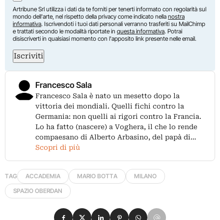
Artribune Srl utilizza i dati da te forniti per tenerti informato con regolarità sul
mondo dell'arte, nel rispetto della privacy come indicato nella
nostra
informativa
. Iscrivendoti i tuoi dati personali verranno trasferiti su MailChimp
e trattati secondo le modalità riportate in
questa informativa
. Potrai
disiscriverti in qualsiasi momento con l'apposito link presente nelle email.
Iscriviti
Francesco Sala
Francesco Sala è nato un mesetto dopo la
vittoria dei mondiali. Quelli fichi contro la
Germania: non quelli ai rigori contro la Francia.
Lo ha fatto (nascere) a Voghera, il che lo rende
compaesano di Alberto Arbasino, del papà di…
Scopri di più
TAG
ACCADEMIA
MARIO BOTTA
MILANO
SPAZIO OBERDAN
Condividi su Facebook
Condividi su X
Condividi su LinkedIn
Condividi su Pinterest
Condividi su WhatsApp
Condividi su Email