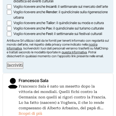
didattica ed eventi culturali
Voglio ricevere anche
Incanti
: il settimanale sul mercato dell'arte
Voglio ricevere anche
Render
: il quindicinale sulla rigenerazione
urbana
Voglio ricevere anche
Tailor
: il quindicinale su moda e cultura
Voglio ricevere anche
Pax
: il quindicinale sul turismo culturale
Voglio ricevere anche
Fest
: il settimanale sui festival culturali
Artribune Srl utilizza i dati da te forniti per tenerti informato con regolarità sul
mondo dell'arte, nel rispetto della privacy come indicato nella
nostra
informativa
. Iscrivendoti i tuoi dati personali verranno trasferiti su MailChimp
e trattati secondo le modalità riportate in
questa informativa
. Potrai
disiscriverti in qualsiasi momento con l'apposito link presente nelle email.
Iscriviti
Francesco Sala
Francesco Sala è nato un mesetto dopo la
vittoria dei mondiali. Quelli fichi contro la
Germania: non quelli ai rigori contro la Francia.
Lo ha fatto (nascere) a Voghera, il che lo rende
compaesano di Alberto Arbasino, del papà di…
Scopri di più