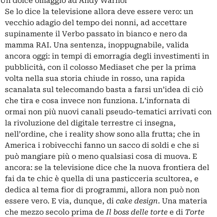
Un dolce omaggio ad Andy Warhol
Se lo dice la televisione allora deve essere vero: un
vecchio adagio del tempo dei nonni, ad accettare
supinamente il Verbo passato in bianco e nero da
mamma RAI. Una sentenza, inoppugnabile, valida
ancora oggi: in tempi di emorragia degli investimenti in
pubblicità, con il colosso Mediaset che per la prima
volta nella sua storia chiude in rosso, una rapida
scanalata sul telecomando basta a farsi un’idea di ciò
che tira e cosa invece non funziona. L’infornata di
ormai non più nuovi canali pseudo-tematici arrivati con
la rivoluzione del digitale terrestre ci insegna,
nell’ordine, che i reality show sono alla frutta; che in
America i robivecchi fanno un sacco di soldi e che si
può mangiare più o meno qualsiasi cosa di muova. E
ancora: se la televisione dice che la nuova frontiera del
fai da te chic è quella di una pasticceria scultorea, e
dedica al tema fior di programmi, allora non può non
essere vero. E via, dunque, di
cake design
. Una materia
che mezzo secolo prima de
Il boss delle torte
e di
Torte