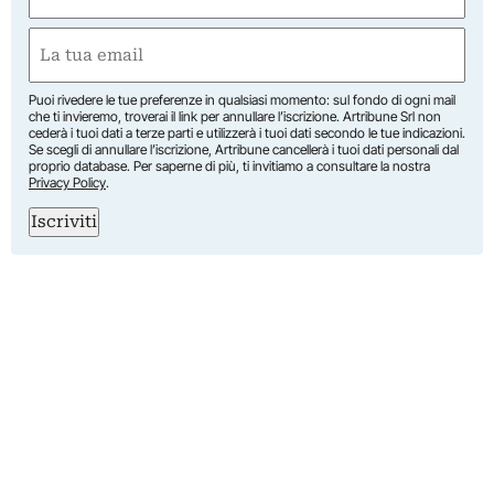
(Obbligatorio)
Nome
Email
(Obbligatorio)
Puoi rivedere le tue preferenze in qualsiasi momento: sul fondo di ogni mail
che ti invieremo, troverai il link per annullare l’iscrizione. Artribune Srl non
cederà i tuoi dati a terze parti e utilizzerà i tuoi dati secondo le tue indicazioni.
Se scegli di annullare l’iscrizione, Artribune cancellerà i tuoi dati personali dal
proprio database. Per saperne di più, ti invitiamo a consultare la nostra
Privacy Policy
.
Iscriviti