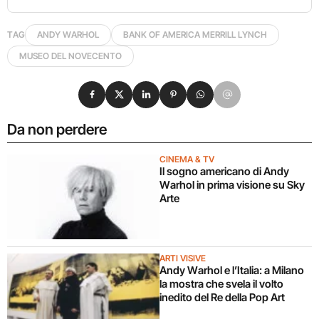
TAG
ANDY WARHOL
BANK OF AMERICA MERRILL LYNCH
MUSEO DEL NOVECENTO
Condividi su Facebook
Condividi su X
Condividi su LinkedIn
Condividi su Pinterest
Condividi su WhatsApp
Condividi su Email
Da non perdere
CINEMA & TV
Il sogno americano di Andy
Warhol in prima visione su Sky
Arte
ARTI VISIVE
Andy Warhol e l’Italia: a Milano
la mostra che svela il volto
inedito del Re della Pop Art