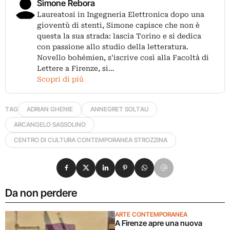
Simone Rebora
Laureatosi in Ingegneria Elettronica dopo una
gioventù di stenti, Simone capisce che non è
questa la sua strada: lascia Torino e si dedica
con passione allo studio della letteratura.
Novello bohémien, s’iscrive così alla Facoltà di
Lettere a Firenze, si…
Scopri di più
TAG
ADRIAN GHENIE
ANNEGRET SOLTAU
ARCANGELO SASSOLINO
CENTRO DI CULTURA CONTEMPORANEA STROZZINA
Condividi su Facebook
Condividi su X
Condividi su LinkedIn
Condividi su Pinterest
Condividi su WhatsApp
Condividi su Email
Da non perdere
ARTE CONTEMPORANEA
A Firenze apre una nuova