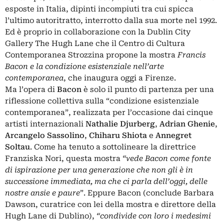
esposte in Italia, dipinti incompiuti tra cui spicca
l’ultimo autoritratto, interrotto dalla sua morte nel 1992.
Ed è proprio in collaborazione con la Dublin City
Gallery The Hugh Lane che il Centro di Cultura
Contemporanea Strozzina propone la mostra
Francis
Bacon e la condizione esistenziale nell’arte
contemporanea
, che inaugura oggi a Firenze.
Ma l’opera di
Bacon
è solo il punto di partenza per una
riflessione collettiva sulla “condizione esistenziale
contemporanea”, realizzata per l’occasione dai cinque
artisti internazionali
Nathalie Djurberg
,
Adrian Ghenie
,
Arcangelo Sassolino
,
Chiharu Shiota
e
Annegret
Soltau
. Come ha tenuto a sottolineare la direttrice
Franziska Nori,
questa
mostra
“vede Bacon come fonte
di ispirazione per una generazione che non gli è in
successione immediata, ma che ci parla dell’oggi, delle
nostre ansie e paure
”. Eppure Bacon (conclude Barbara
Dawson, curatrice con lei della mostra e direttore della
Hugh Lane di Dublino),
“condivide con loro i medesimi