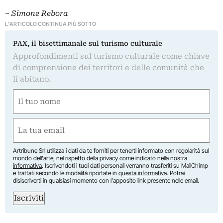
– Simone Rebora
L'ARTICOLO CONTINUA PIÙ SOTTO
PAX, il bisettimanale sul turismo culturale
Approfondimenti sul turismo culturale come chiave
di comprensione dei territori e delle comunità che
li abitano.
Nome
(Obbligatorio)
Nome
Email
(Obbligatorio)
Artribune Srl utilizza i dati da te forniti per tenerti informato con regolarità sul
mondo dell'arte, nel rispetto della privacy come indicato nella
nostra
informativa
. Iscrivendoti i tuoi dati personali verranno trasferiti su MailChimp
e trattati secondo le modalità riportate in
questa informativa
. Potrai
disiscriverti in qualsiasi momento con l'apposito link presente nelle email.
Iscriviti