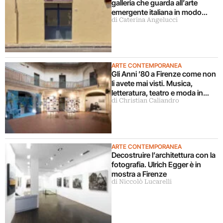
galleria che guarda all’arte
emergente italiana in modo
di Caterina Angelucci
decentrato
ARTE CONTEMPORANEA
Gli Anni ’80 a Firenze come non
li avete mai visti. Musica,
letteratura, teatro e moda in
di Christian Caliandro
mostra
ARTE CONTEMPORANEA
Decostruire l’architettura con la
fotografia. Ulrich Egger è in
mostra a Firenze
di Niccolò Lucarelli