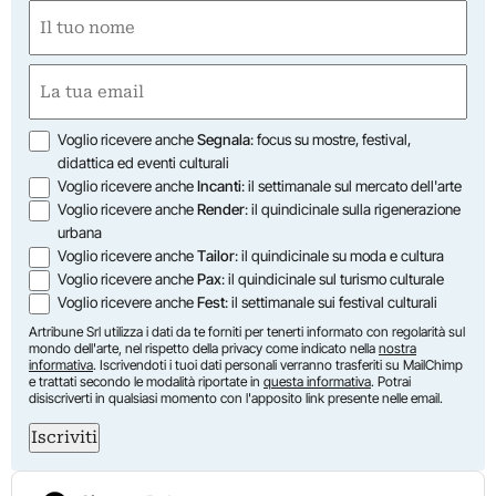
Nome
(Obbligatorio)
Nome
Email
(Obbligatorio)
Opzioni
Voglio ricevere anche
Segnala
: focus su mostre, festival,
didattica ed eventi culturali
Voglio ricevere anche
Incanti
: il settimanale sul mercato dell'arte
Voglio ricevere anche
Render
: il quindicinale sulla rigenerazione
urbana
Voglio ricevere anche
Tailor
: il quindicinale su moda e cultura
Voglio ricevere anche
Pax
: il quindicinale sul turismo culturale
Voglio ricevere anche
Fest
: il settimanale sui festival culturali
Artribune Srl utilizza i dati da te forniti per tenerti informato con regolarità sul
mondo dell'arte, nel rispetto della privacy come indicato nella
nostra
informativa
. Iscrivendoti i tuoi dati personali verranno trasferiti su MailChimp
e trattati secondo le modalità riportate in
questa informativa
. Potrai
disiscriverti in qualsiasi momento con l'apposito link presente nelle email.
Iscriviti