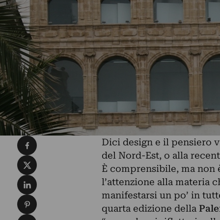
Condividi su Facebook
Dici design e il pensiero 
del Nord-Est, o alla recen
Condividi su X
È comprensibile, ma non è
Condividi su LinkedIn
l’attenzione alla materia 
manifestarsi un po’ in tutt
Condividi su Pinterest
quarta edizione della
Pal