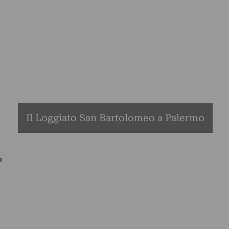
Il Loggiato San Bartolomeo a Palermo
?