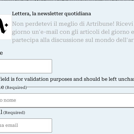
i verranno trasferiti su MailChimp e trattati secondo le modalità riportate in
quest
o con l'apposito link presente nelle email.
Lettera, la newsletter quotidiana
Non perdetevi il meglio di Artribune! Ricevi
ing the form
giorno un'e-mail con gli articoli del giorno 
il consenso all'invio della newsletter
partecipa alla discussione sul mondo dell'ar
e
field is for validation purposes and should be left unch
in Storia dell'Arte Contemporanea all’Università di Perug
e
(Required)
a Torino come redattore de “Il Giornale dell'Arte”. Nel 200
 il libro “Rigando dritto.…
l
(Required)
RICCARDO DALISI