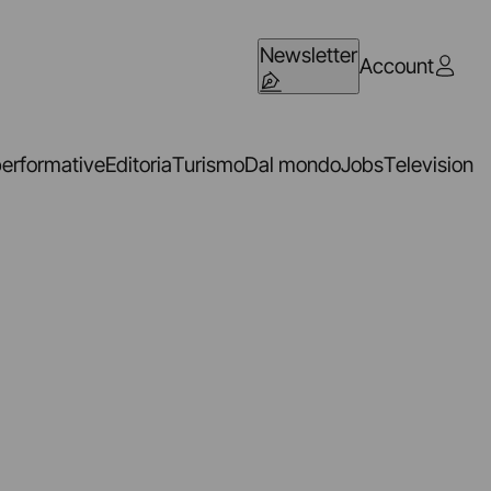
Newsletter
Account
performative
Editoria
Turismo
Dal mondo
Jobs
Television