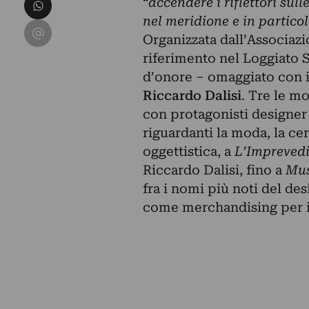
Condividi su WhatsApp
“
accendere i riflettori sul
nel meridione e in particol
Condividi su Email
Organizzata dall’Associazi
riferimento nel Loggiato
d’onore – omaggiato con 
Riccardo Dalisi
. Tre le m
con protagonisti designer 
riguardanti la moda, la ce
oggettistica, a
L’Imprevedib
Riccardo Dalisi, fino a
Mus
fra i nomi più noti del desi
come merchandising per i