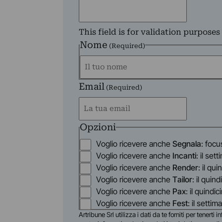
This field is for validation purpose
Nome
(Required)
Email
First
(Required)
Opzioni
Voglio ricevere anche
Segnala
: focu
Voglio ricevere anche
Incanti
: il set
Voglio ricevere anche
Render
: il qu
Voglio ricevere anche
Tailor
: il quin
Voglio ricevere anche
Pax
: il quindi
Voglio ricevere anche
Fest
: il settim
Artribune Srl utilizza i dati da te forniti per tenert