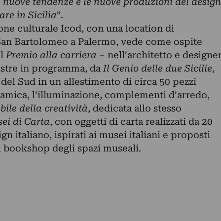
le nuove tendenze e le nuove produzioni del design
are in Sicilia
”.
one culturale Icod, con una location di
 San Bartolomeo a Palermo, vede come ospite
il
Premio alla carriera
– nell’architetto e designe
ostre in programma, da
Il Genio delle due Sicilie
,
del Sud in un allestimento di circa 50 pezzi
ramica, l’illuminazione, complementi d’arredo,
ile della creatività
, dedicata allo stesso
ei di Carta
, con oggetti di carta realizzati da 20
gn italiano, ispirati ai musei italiani e proposti
 bookshop degli spazi museali.