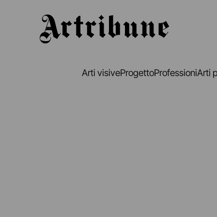
Artribune
Arti visive
Progetto
Professioni
Arti 