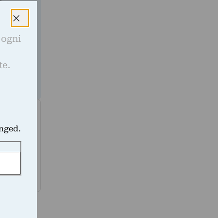
a
 ogni
e
te.
anged.
ia, fra
5 ha