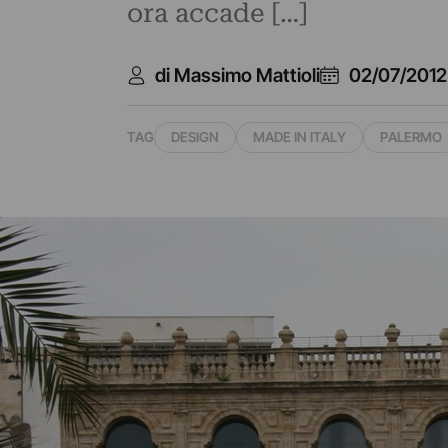
ora accade […]
di Massimo Mattioli
02/07/2012
TAG
DESIGN
MADE IN ITALY
PALERMO