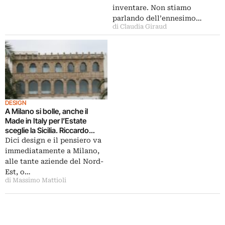
inventare. Non stiamo
parlando dell’ennesimo…
di Claudia Giraud
DESIGN
A Milano si bolle, anche il
Made in Italy per l’Estate
sceglie la Sicilia. Riccardo
Dalisi padrino della Palermo
Dici design e il pensiero va
Design Week
immediatamente a Milano,
alle tante aziende del Nord-
Est, o…
di Massimo Mattioli