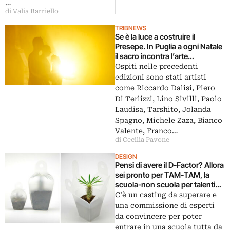
…
di Valia Barriello
TRIBNEWS
Se è la luce a costruire il
Presepe. In Puglia a ogni Natale
il sacro incontra l’arte
contemporanea: quest’anno
Ospiti nelle precedenti
tocca a Marinella Senatore, qui
edizioni sono stati artisti
ci sono un po’ di foto…
come Riccardo Dalisi, Piero
Di Terlizzi, Lino Sivilli, Paolo
Laudisa, Tarshito, Jolanda
Spagno, Michele Zaza, Bianco
Valente, Franco…
di Cecilia Pavone
DESIGN
Pensi di avere il D-Factor? Allora
sei pronto per TAM-TAM, la
scuola-non scuola per talenti
del design. Lezioni alla Naba di
C’è un casting da superare e
Milano e tra i docenti anche
una commissione di esperti
Cattelan
da convincere per poter
entrare in una scuola tutta da