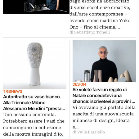
raccogliere fondi per studiare le
dagli esordi ha abbracciato
cure palliative
diverse eccellenze creative,
dall’arte contemporanea –
avendo come madrina Yoko
Ono – fino al cinema,…
di Sebastiano Tonelli
DESIGN
Se volete farvi un regalo di
TRIBNEWS
Natale concedetevi una
Autoritratto su vaso bianco.
chance: iscrivetevi ai provini di
Alla Triennale Milano
Tam Tam, prima scuola di
Vi avevamo già parlato della
Alessandro Mendini “presta”
design completamente
nascita di una nuova scuola
il suo oggetto ad artisti e
Uno nessuno centomila.
gratuita, avete tempo fino al 31
designer, da Matali Crasset a
milanese di design, ideata
Potrebbero essere i vasi che
dicembre…
Karim Rashid: ecco le
e…
compongono la collezione
immagini
di Valia Barriello
della mostra Immagini d’Io,