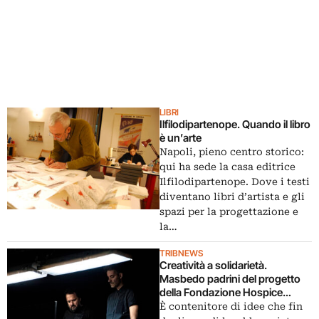
LIBRI
Ilfilodipartenope. Quando il libro
è un’arte
Napoli, pieno centro storico:
qui ha sede la casa editrice
Ilfilodipartenope. Dove i testi
diventano libri d’artista e gli
spazi per la progettazione e
la…
TRIBNEWS
Creatività a solidarietà.
Masbedo padrini del progetto
della Fondazione Hospice
Seràgnoli: designer all’opera per
È contenitore di idee che fin