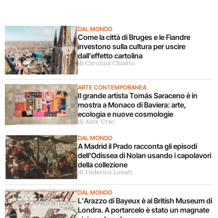
DAL MONDO
Come la città di Bruges e le Fiandre
investono sulla cultura per uscire
dall’effetto cartolina
di Carolina Chiatto
ARTE CONTEMPORANEA
Il grande artista Tomás Saraceno è in
mostra a Monaco di Baviera: arte,
ecologia e nuove cosmologie
di Alex Urso
DAL MONDO
A Madrid il Prado racconta gli episodi
dell’Odissea di Nolan usando i capolavori
della collezione
di Federica Lonati
DAL MONDO
L’Arazzo di Bayeux è al British Museum di
Londra. A portarcelo è stato un magnate