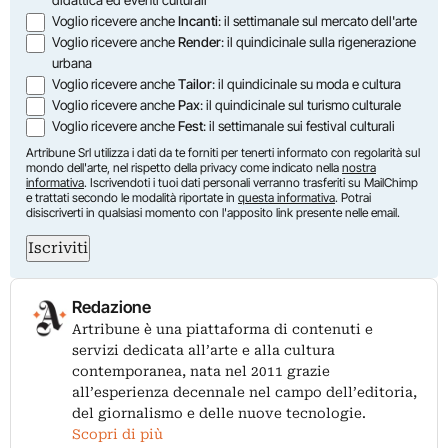
didattica ed eventi culturali
Voglio ricevere anche
Incanti
: il settimanale sul mercato dell'arte
Voglio ricevere anche
Render
: il quindicinale sulla rigenerazione
urbana
Voglio ricevere anche
Tailor
: il quindicinale su moda e cultura
Voglio ricevere anche
Pax
: il quindicinale sul turismo culturale
Voglio ricevere anche
Fest
: il settimanale sui festival culturali
Artribune Srl utilizza i dati da te forniti per tenerti informato con regolarità sul
mondo dell'arte, nel rispetto della privacy come indicato nella
nostra
informativa
. Iscrivendoti i tuoi dati personali verranno trasferiti su MailChimp
e trattati secondo le modalità riportate in
questa informativa
. Potrai
disiscriverti in qualsiasi momento con l'apposito link presente nelle email.
Iscriviti
Redazione
Artribune è una piattaforma di contenuti e
servizi dedicata all’arte e alla cultura
contemporanea, nata nel 2011 grazie
all’esperienza decennale nel campo dell’editoria,
del giornalismo e delle nuove tecnologie.
Scopri di più