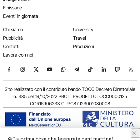
Finissage
Eventi in giornata
Chi siamo
University
Pubblicità
Travel
Contatti
Produzioni
Lavora con noi
Seguici su Facebook
Seguici su Instagram
Seguici su X
Seguici su YouTube
Seguici su WhatsApp
Seguici su Telegram
Seguici su TikTok
Seguici su Link
Seguici su
Segui
Sito realizzato con il contributo bando TOCC Decreto Direttoriale
n. 385 del 19/10/2022 PROT. PROGETTOTOCC0000125
COR15906233 CUPC87J23001080008
La prima cosa che leggerete ogni mattina!