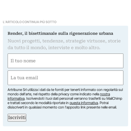
L'ARTICOLO CONTINUA PIÙ SOTTO
Render, il bisettimanale sulla rigenerazione urbana
Nuovi progetti, tendenze, strategie virtuose, storie
da tutto il mondo, interviste e molto altro.
Nome
(Required)
First
Email
(Required)
Artribune Srl utilizza i dati da te forniti per tenerti informato con regolarità sul
mondo dell'arte, nel rispetto della privacy come indicato nella
nostra
informativa
. Iscrivendoti i tuoi dati personali verranno trasferiti su MailChimp
e trattati secondo le modalità riportate in
questa informativa
. Potrai
disiscriverti in qualsiasi momento con l'apposito link presente nelle email.
Iscriviti