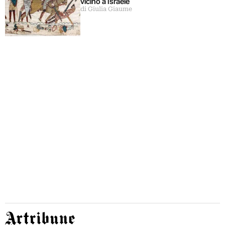
vicino a Israele
di Giulia Giaume
Artribune