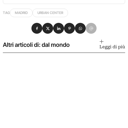
TAG
MADRID
URBAN CENTER
Condividi su Facebook
Condividi su X
Condividi su LinkedIn
Condividi su Pinterest
Condividi su WhatsApp
Condividi su Email
Altri articoli di: dal mondo
Leggi di più