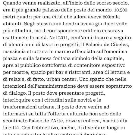
Quando venne realizzato, all’inizio dello scorso secolo,
era il più grande palazzo delle poste del mondo. 10.500
metri quadri per una città che allora aveva 600mila
abitanti. Negli stessi anni Londra aveva già dieci volte
più cittadini, ma il corrispondente edificio misurava
esattamete la metà. Nel 2011, cent’anni dopo e a seguito
di alcuni anni di lavori e progetti, il
Palacio de Cibeles
,
massiccia struttura in marmo affacciata sull’omonima
piazza e sulla famosa fontana simbolo della capitale,
apre al pubblico sottoforma di contenitore espositivo
per mostre, spazio per bar e ristoranti, area di lettura e
di relax e, di fatto, urban center. Uno spazio che nelle
intenzioni dell’amministrazione deve essere soprattutto
di dialogo. Il posto dove presentare progetti,
interloquire con i cittadini sulle novità e le
trasformazioni urbane, il posto dove venire ad
informarsi su tutta l’offerta culturale non solo dello
sconfinato Paseo de l’Arte, dove si colloca, ma di tutta
la città. Con l’obbiettivo, anche, di diventare luogo di
interscambio tra le altre metropoli iberiche e