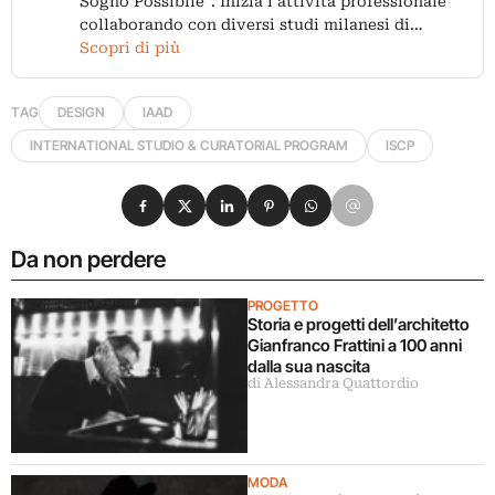
Sogno Possibile". Inizia l’attività professionale
collaborando con diversi studi milanesi di…
Scopri di più
TAG
DESIGN
IAAD
INTERNATIONAL STUDIO & CURATORIAL PROGRAM
ISCP
Condividi su Facebook
Condividi su X
Condividi su LinkedIn
Condividi su Pinterest
Condividi su WhatsApp
Condividi su Email
Da non perdere
PROGETTO
Storia e progetti dell’architetto
Gianfranco Frattini a 100 anni
dalla sua nascita
di Alessandra Quattordio
MODA