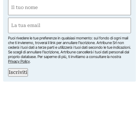
Nome
(Obbligatorio)
Nome
Email
(Obbligatorio)
Puoi rivedere le tue preferenze in qualsiasi momento: sul fondo di ogni mail
che ti invieremo, troverai il link per annullare l’iscrizione. Artribune Srl non
cederà i tuoi dati a terze parti e utilizzerà i tuoi dati secondo le tue indicazioni.
Se scegli di annullare l’iscrizione, Artribune cancellerà i tuoi dati personali dal
proprio database. Per saperne di più, ti invitiamo a consultare la nostra
Privacy Policy
.
Iscriviti