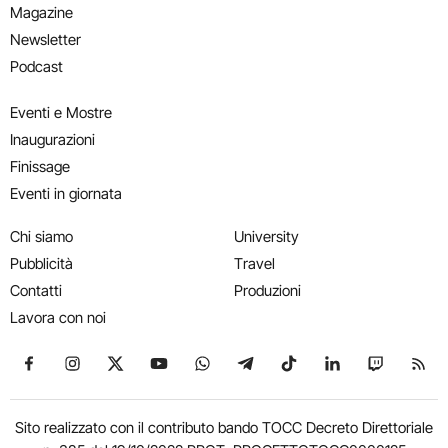
Magazine
Newsletter
Podcast
Eventi e Mostre
Inaugurazioni
Finissage
Eventi in giornata
Chi siamo
University
Pubblicità
Travel
Contatti
Produzioni
Lavora con noi
Seguici su Facebook
Seguici su Instagram
Seguici su X
Seguici su YouTube
Seguici su WhatsApp
Seguici su Telegram
Seguici su TikTok
Seguici su Link
Seguici su
Segui
Sito realizzato con il contributo bando TOCC Decreto Direttoriale