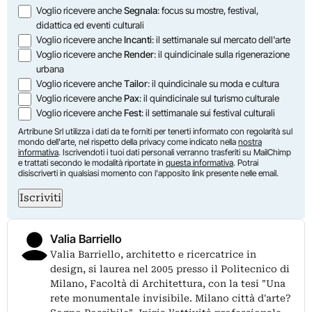
Opzioni
Voglio ricevere anche
Segnala
: focus su mostre, festival,
didattica ed eventi culturali
Voglio ricevere anche
Incanti
: il settimanale sul mercato dell'arte
Voglio ricevere anche
Render
: il quindicinale sulla rigenerazione
urbana
Voglio ricevere anche
Tailor
: il quindicinale su moda e cultura
Voglio ricevere anche
Pax
: il quindicinale sul turismo culturale
Voglio ricevere anche
Fest
: il settimanale sui festival culturali
Artribune Srl utilizza i dati da te forniti per tenerti informato con regolarità sul
mondo dell'arte, nel rispetto della privacy come indicato nella
nostra
informativa
. Iscrivendoti i tuoi dati personali verranno trasferiti su MailChimp
e trattati secondo le modalità riportate in
questa informativa
. Potrai
disiscriverti in qualsiasi momento con l'apposito link presente nelle email.
Iscriviti
Valia Barriello
Valia Barriello, architetto e ricercatrice in
design, si laurea nel 2005 presso il Politecnico di
Milano, Facoltà di Architettura, con la tesi "Una
rete monumentale invisibile. Milano città d'arte?