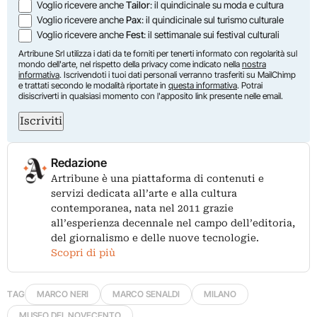
Voglio ricevere anche
Tailor
: il quindicinale su moda e cultura
Voglio ricevere anche
Pax
: il quindicinale sul turismo culturale
Voglio ricevere anche
Fest
: il settimanale sui festival culturali
Artribune Srl utilizza i dati da te forniti per tenerti informato con regolarità sul
mondo dell'arte, nel rispetto della privacy come indicato nella
nostra
informativa
. Iscrivendoti i tuoi dati personali verranno trasferiti su MailChimp
e trattati secondo le modalità riportate in
questa informativa
. Potrai
disiscriverti in qualsiasi momento con l'apposito link presente nelle email.
Iscriviti
Redazione
Artribune è una piattaforma di contenuti e
servizi dedicata all’arte e alla cultura
contemporanea, nata nel 2011 grazie
all’esperienza decennale nel campo dell’editoria,
del giornalismo e delle nuove tecnologie.
Scopri di più
TAG
MARCO NERI
MARCO SENALDI
MILANO
MUSEO DEL NOVECENTO