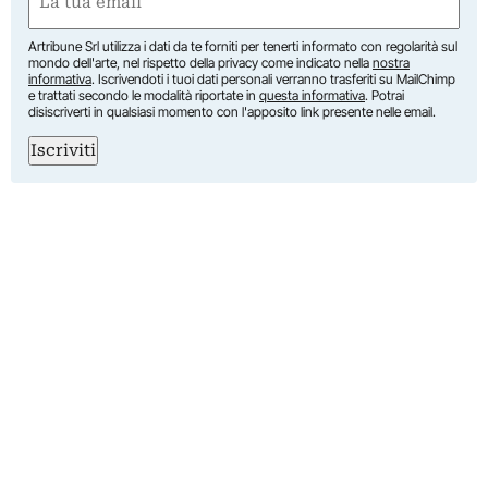
(Obbligatorio)
Artribune Srl utilizza i dati da te forniti per tenerti informato con regolarità sul
mondo dell'arte, nel rispetto della privacy come indicato nella
nostra
informativa
. Iscrivendoti i tuoi dati personali verranno trasferiti su MailChimp
e trattati secondo le modalità riportate in
questa informativa
. Potrai
disiscriverti in qualsiasi momento con l'apposito link presente nelle email.
Iscriviti