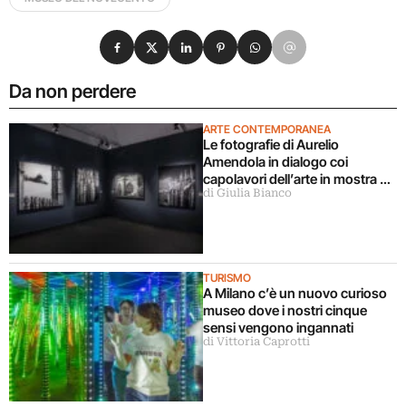
Condividi su Facebook
Condividi su X
Condividi su LinkedIn
Condividi su Pinterest
Condividi su WhatsApp
Condividi su Email
Da non perdere
ARTE CONTEMPORANEA
Le fotografie di Aurelio
Amendola in dialogo coi
capolavori dell’arte in mostra a
di Giulia Bianco
Milano
TURISMO
A Milano c’è un nuovo curioso
museo dove i nostri cinque
sensi vengono ingannati
di Vittoria Caprotti