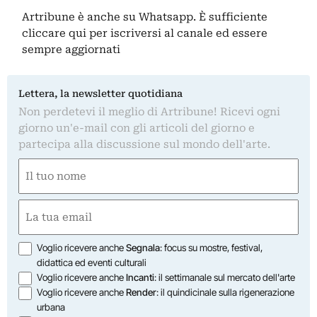
Artribune è anche su Whatsapp. È sufficiente
cliccare qui
per iscriversi al canale ed essere
sempre aggiornati
Lettera, la newsletter quotidiana
Non perdetevi il meglio di Artribune! Ricevi ogni
giorno un'e-mail con gli articoli del giorno e
partecipa alla discussione sul mondo dell'arte.
Nome
(Obbligatorio)
Nome
Email
(Obbligatorio)
Opzioni
Voglio ricevere anche
Segnala
: focus su mostre, festival,
didattica ed eventi culturali
Voglio ricevere anche
Incanti
: il settimanale sul mercato dell'arte
Voglio ricevere anche
Render
: il quindicinale sulla rigenerazione
urbana