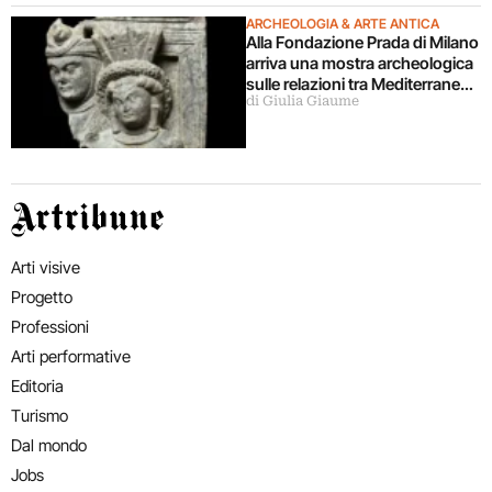
ARCHEOLOGIA & ARTE ANTICA
Alla Fondazione Prada di Milano
arriva una mostra archeologica
sulle relazioni tra Mediterraneo
di Giulia Giaume
e Asia
Artribune
Arti visive
Progetto
Professioni
Arti performative
Editoria
Turismo
Dal mondo
Jobs