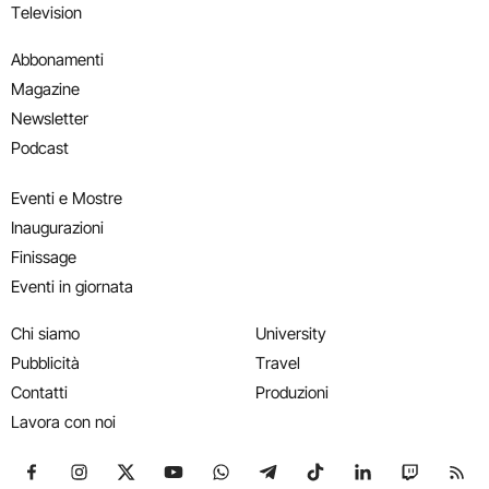
Television
Abbonamenti
Magazine
Newsletter
Podcast
Eventi e Mostre
Inaugurazioni
Finissage
Eventi in giornata
Chi siamo
University
Pubblicità
Travel
Contatti
Produzioni
Lavora con noi
Seguici su Facebook
Seguici su Instagram
Seguici su X
Seguici su YouTube
Seguici su WhatsApp
Seguici su Telegram
Seguici su TikTok
Seguici su Link
Seguici su
Segui