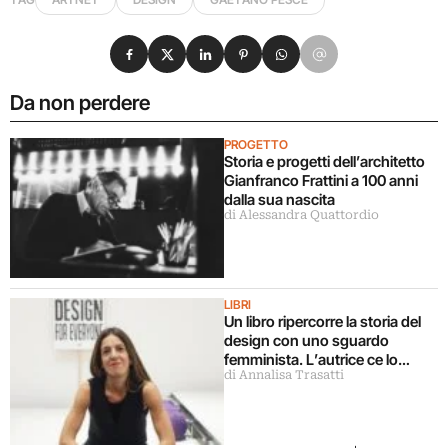
Condividi su Facebook
Condividi su X
Condividi su LinkedIn
Condividi su Pinterest
Condividi su WhatsApp
Condividi su Email
Da non perdere
PROGETTO
Storia e progetti dell’architetto
Gianfranco Frattini a 100 anni
dalla sua nascita
di Alessandra Quattordio
LIBRI
Un libro ripercorre la storia del
design con uno sguardo
femminista. L’autrice ce lo
di Annalisa Trasatti
racconta