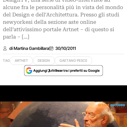
DesignTV, una serie di video-interviste ad
alcune fra le personalità più in vista del mondo
del Design e dell’Architettura. Presso gli studi
newyorkesi della sezione aste online
dell’attivissimo portale Artnet – di questo si
parla – […]
di Martina Gambillara
30/10/2011
TAG
ARTNET
DESIGN
GAETANO PESCE