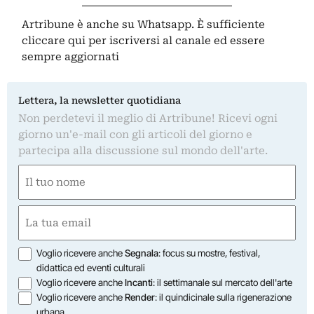
Artribune è anche su Whatsapp. È sufficiente
cliccare qui
per iscriversi al canale ed essere
sempre aggiornati
Lettera, la newsletter quotidiana
Non perdetevi il meglio di Artribune! Ricevi ogni
giorno un'e-mail con gli articoli del giorno e
partecipa alla discussione sul mondo dell'arte.
Nome
(Obbligatorio)
Nome
Email
(Obbligatorio)
Opzioni
Voglio ricevere anche
Segnala
: focus su mostre, festival,
didattica ed eventi culturali
Voglio ricevere anche
Incanti
: il settimanale sul mercato dell'arte
Voglio ricevere anche
Render
: il quindicinale sulla rigenerazione
urbana