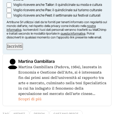
Voglio ricevere anche
Tailor
: il quindicinale su moda e cultura
Voglio ricevere anche
Pax
: il quindicinale sul turismo culturale
Voglio ricevere anche
Fest
: il settimanale sui festival culturali
Artribune Srl utilizza i dati da te forniti per tenerti informato con regolarità sul
mondo dell'arte, nel rispetto della privacy come indicato nella
nostra
informativa
. Iscrivendoti i tuoi dati personali verranno trasferiti su MailChimp
e trattati secondo le modalità riportate in
questa informativa
. Potrai
disiscriverti in qualsiasi momento con l'apposito link presente nelle email.
Iscriviti
Martina Gambillara
Martina Gambillara (Padova, 1984), laureata in
Economia e Gestione dell'Arte, si è interessata
fin dai primi anni dell'università al rapporto tra
arte e mercato, culminato nella tesi Specialistica
in cui ha indagato il fenomeno della
speculazione nel mercato dell'arte cinese…
Scopri di più
TAG
ARTNET
DESIGN
GAETANO PESCE