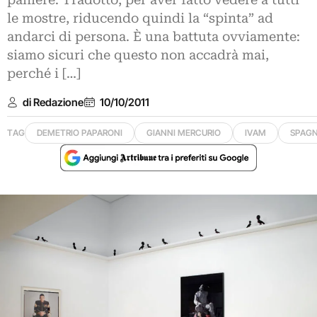
paniere. Tradotto, per aver fatto vedere a tutti
le mostre, riducendo quindi la “spinta” ad
andarci di persona. È una battuta ovviamente:
siamo sicuri che questo non accadrà mai,
perché i […]
di Redazione
10/10/2011
TAG
DEMETRIO PAPARONI
GIANNI MERCURIO
IVAM
SPAG