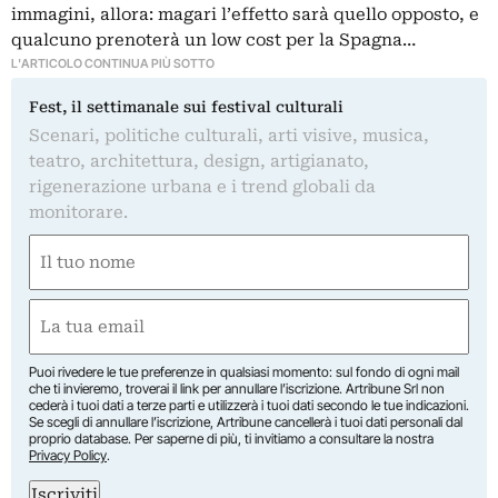
immagini, allora: magari l’effetto sarà quello opposto, e
qualcuno prenoterà un low cost per la Spagna…
L'ARTICOLO CONTINUA PIÙ SOTTO
Fest, il settimanale sui festival culturali
Scenari, politiche culturali, arti visive, musica,
teatro, architettura, design, artigianato,
rigenerazione urbana e i trend globali da
monitorare.
Nome
(Obbligatorio)
Nome
Email
(Obbligatorio)
Puoi rivedere le tue preferenze in qualsiasi momento: sul fondo di ogni mail
che ti invieremo, troverai il link per annullare l’iscrizione. Artribune Srl non
cederà i tuoi dati a terze parti e utilizzerà i tuoi dati secondo le tue indicazioni.
Se scegli di annullare l’iscrizione, Artribune cancellerà i tuoi dati personali dal
proprio database. Per saperne di più, ti invitiamo a consultare la nostra
Privacy Policy
.
Iscriviti