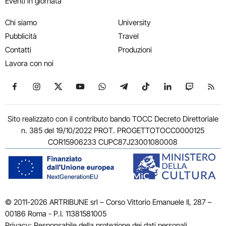
Eventi in giornata
Chi siamo
University
Pubblicità
Travel
Contatti
Produzioni
Lavora con noi
Seguici su Facebook
Seguici su Instagram
Seguici su X
Seguici su YouTube
Seguici su WhatsApp
Seguici su Telegram
Seguici su TikTok
Seguici su Link
Seguici su
Segui
Sito realizzato con il contributo bando TOCC Decreto Direttoriale
n. 385 del 19/10/2022 PROT. PROGETTOTOCC0000125
COR15906233 CUPC87J23001080008
© 2011-2026 ARTRIBUNE srl – Corso Vittorio Emanuele II, 287 –
00186 Roma - P.I. 11381581005
Privacy: Responsabile della protezione dei dati personali