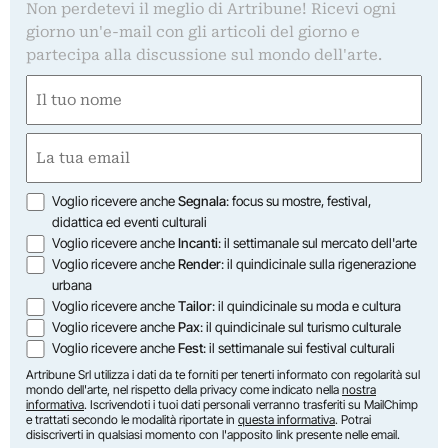
Non perdetevi il meglio di Artribune! Ricevi ogni
giorno un'e-mail con gli articoli del giorno e
partecipa alla discussione sul mondo dell'arte.
Nome
(Obbligatorio)
Nome
Email
(Obbligatorio)
Opzioni
Voglio ricevere anche
Segnala
: focus su mostre, festival,
didattica ed eventi culturali
Voglio ricevere anche
Incanti
: il settimanale sul mercato dell'arte
Voglio ricevere anche
Render
: il quindicinale sulla rigenerazione
urbana
Voglio ricevere anche
Tailor
: il quindicinale su moda e cultura
Voglio ricevere anche
Pax
: il quindicinale sul turismo culturale
Voglio ricevere anche
Fest
: il settimanale sui festival culturali
Artribune Srl utilizza i dati da te forniti per tenerti informato con regolarità sul
mondo dell'arte, nel rispetto della privacy come indicato nella
nostra
informativa
. Iscrivendoti i tuoi dati personali verranno trasferiti su MailChimp
e trattati secondo le modalità riportate in
questa informativa
. Potrai
disiscriverti in qualsiasi momento con l'apposito link presente nelle email.