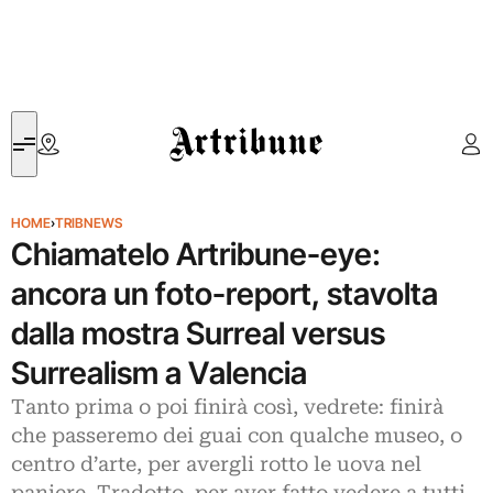
Artribune
HOME
›
TRIBNEWS
Chiamatelo Artribune-eye:
ancora un foto-report, stavolta
dalla mostra Surreal versus
Surrealism a Valencia
Tanto prima o poi finirà così, vedrete: finirà
che passeremo dei guai con qualche museo, o
centro d’arte, per avergli rotto le uova nel