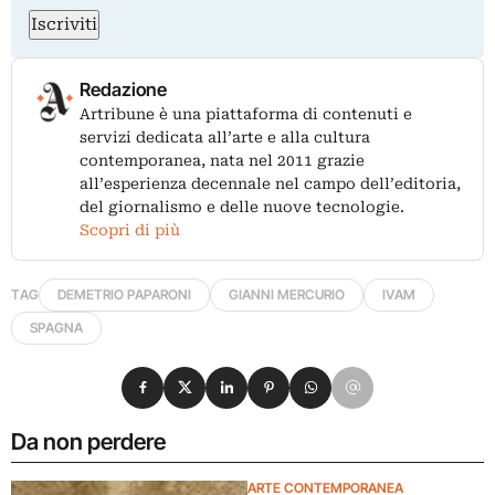
Iscriviti
Redazione
Artribune è una piattaforma di contenuti e
servizi dedicata all’arte e alla cultura
contemporanea, nata nel 2011 grazie
all’esperienza decennale nel campo dell’editoria,
del giornalismo e delle nuove tecnologie.
Scopri di più
TAG
DEMETRIO PAPARONI
GIANNI MERCURIO
IVAM
SPAGNA
Condividi su Facebook
Condividi su X
Condividi su LinkedIn
Condividi su Pinterest
Condividi su WhatsApp
Condividi su Email
Da non perdere
ARTE CONTEMPORANEA