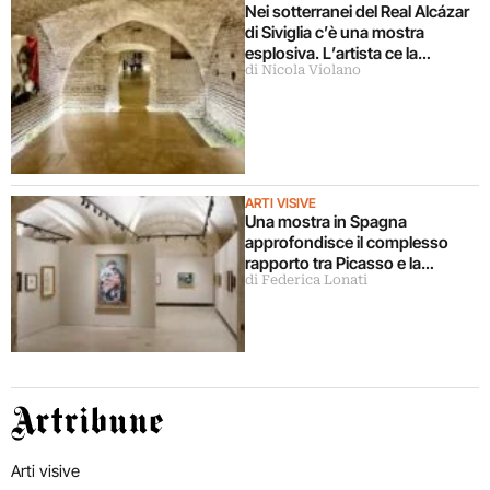
Nei sotterranei del Real Alcázar
di Siviglia c’è una mostra
esplosiva. L’artista ce la
di Nicola Violano
racconta
ARTI VISIVE
Una mostra in Spagna
approfondisce il complesso
rapporto tra Picasso e la
di Federica Lonati
religione cristiana
Artribune
Arti visive