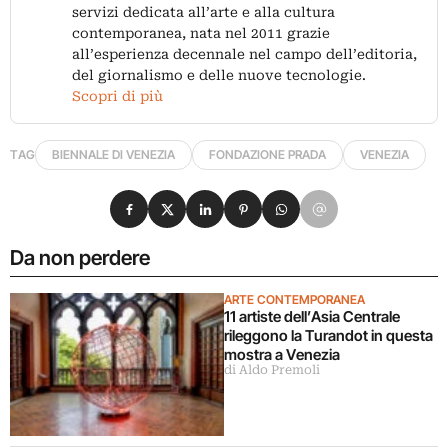
servizi dedicata all’arte e alla cultura
contemporanea, nata nel 2011 grazie
all’esperienza decennale nel campo dell’editoria,
del giornalismo e delle nuove tecnologie.
Scopri di più
TAG
BIENNALE DI VENEZIA
FONDAZIONE PRADA
VENEZIA
Condividi su Facebook
Condividi su X
Condividi su LinkedIn
Condividi su Pinterest
Condividi su WhatsApp
Condividi su Email
Da non perdere
ARTE CONTEMPORANEA
11 artiste dell’Asia Centrale
rileggono la Turandot in questa
mostra a Venezia
di Aldo Premoli