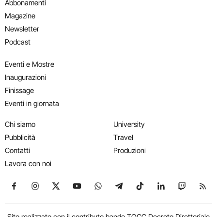
Abbonamenti
Magazine
Newsletter
Podcast
Eventi e Mostre
Inaugurazioni
Finissage
Eventi in giornata
Chi siamo
University
Pubblicità
Travel
Contatti
Produzioni
Lavora con noi
Seguici su Facebook
Seguici su Instagram
Seguici su X
Seguici su YouTube
Seguici su WhatsApp
Seguici su Telegram
Seguici su TikTok
Seguici su Link
Seguici su
Segui
Sito realizzato con il contributo bando TOCC Decreto Direttoriale