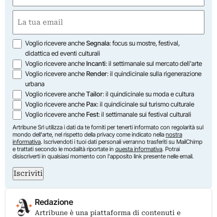
First
Email
(Required)
Opzioni
Voglio ricevere anche
Segnala
: focus su mostre, festival,
didattica ed eventi culturali
Voglio ricevere anche
Incanti
: il settimanale sul mercato dell'arte
Voglio ricevere anche
Render
: il quindicinale sulla rigenerazione
urbana
Voglio ricevere anche
Tailor
: il quindicinale su moda e cultura
Voglio ricevere anche
Pax
: il quindicinale sul turismo culturale
Voglio ricevere anche
Fest
: il settimanale sui festival culturali
Artribune Srl utilizza i dati da te forniti per tenerti informato con regolarità sul
mondo dell'arte, nel rispetto della privacy come indicato nella
nostra
informativa
. Iscrivendoti i tuoi dati personali verranno trasferiti su MailChimp
e trattati secondo le modalità riportate in
questa informativa
. Potrai
disiscriverti in qualsiasi momento con l'apposito link presente nelle email.
Iscriviti
Redazione
Artribune è una piattaforma di contenuti e