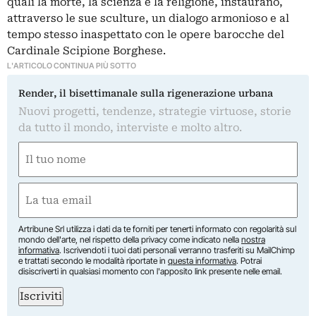
quali la morte, la scienza e la religione, instaurano,
attraverso le sue sculture, un dialogo armonioso e al
tempo stesso inaspettato con le opere barocche del
Cardinale Scipione Borghese.
L'ARTICOLO CONTINUA PIÙ SOTTO
Render, il bisettimanale sulla rigenerazione urbana
Nuovi progetti, tendenze, strategie virtuose, storie
da tutto il mondo, interviste e molto altro.
Nome
(Obbligatorio)
Nome
Email
(Obbligatorio)
Artribune Srl utilizza i dati da te forniti per tenerti informato con regolarità sul
mondo dell'arte, nel rispetto della privacy come indicato nella
nostra
informativa
. Iscrivendoti i tuoi dati personali verranno trasferiti su MailChimp
e trattati secondo le modalità riportate in
questa informativa
. Potrai
disiscriverti in qualsiasi momento con l'apposito link presente nelle email.
Iscriviti