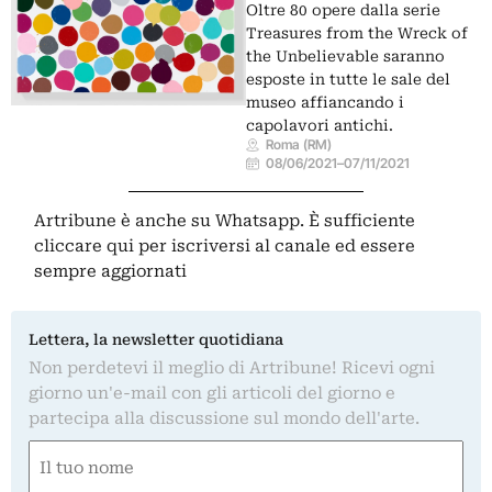
Oltre 80 opere dalla serie
Treasures from the Wreck of
the Unbelievable saranno
esposte in tutte le sale del
museo affiancando i
capolavori antichi.
Roma (RM)
08/06/2021
–
07/11/2021
Artribune è anche su Whatsapp. È sufficiente
cliccare qui
per iscriversi al canale ed essere
sempre aggiornati
Lettera, la newsletter quotidiana
Non perdetevi il meglio di Artribune! Ricevi ogni
giorno un'e-mail con gli articoli del giorno e
partecipa alla discussione sul mondo dell'arte.
Nome
(Obbligatorio)