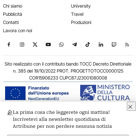
Chi siamo
University
Pubblicità
Travel
Contatti
Produzioni
Lavora con noi
Seguici su Facebook
Seguici su Instagram
Seguici su X
Seguici su YouTube
Seguici su WhatsApp
Seguici su Telegram
Seguici su TikTok
Seguici su Link
Seguici su
Segui
Sito realizzato con il contributo bando TOCC Decreto Direttoriale
n. 385 del 19/10/2022 PROT. PROGETTOTOCC0000125
COR15906233 CUPC87J23001080008
La prima cosa che leggerete ogni mattina!
© 2011-2026 ARTRIBUNE srl – Corso Vittorio Emanuele II, 287 –
Iscrivetevi alla newsletter quotidiana di
00186 Roma - P.I. 11381581005
Artribune per non perdere nessuna notizia
Privacy: Responsabile della protezione dei dati personali
ARTRIBUNE srl – Corso Vittorio Emanuele II, 287 – 00186 Roma