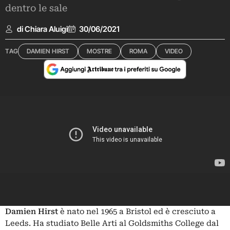
dentro le sale
di Chiara Aluigi
30/06/2021
TAG
DAMIEN HIRST
MOSTRE
ROMA
VIDEO
Damien Hirst
è nato nel 1965 a Bristol ed è cresciuto a
Leeds. Ha studiato Belle Arti al Goldsmiths College dal