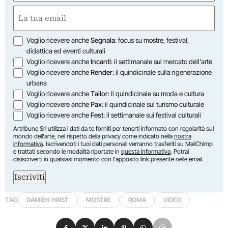
Nome
Email
(Obbligatorio)
Opzioni
Voglio ricevere anche
Segnala
: focus su mostre, festival,
didattica ed eventi culturali
Voglio ricevere anche
Incanti
: il settimanale sul mercato dell'arte
Voglio ricevere anche
Render
: il quindicinale sulla rigenerazione
urbana
Voglio ricevere anche
Tailor
: il quindicinale su moda e cultura
Voglio ricevere anche
Pax
: il quindicinale sul turismo culturale
Voglio ricevere anche
Fest
: il settimanale sui festival culturali
Artribune Srl utilizza i dati da te forniti per tenerti informato con regolarità sul
mondo dell'arte, nel rispetto della privacy come indicato nella
nostra
informativa
. Iscrivendoti i tuoi dati personali verranno trasferiti su MailChimp
e trattati secondo le modalità riportate in
questa informativa
. Potrai
disiscriverti in qualsiasi momento con l'apposito link presente nelle email.
Iscriviti
TAG
DAMIEN HIRST
MOSTRE
ROMA
VIDEO
Condividi su Facebook
Condividi su X
Condividi su LinkedIn
Condividi su Pinterest
Condividi su WhatsApp
Condividi su Email