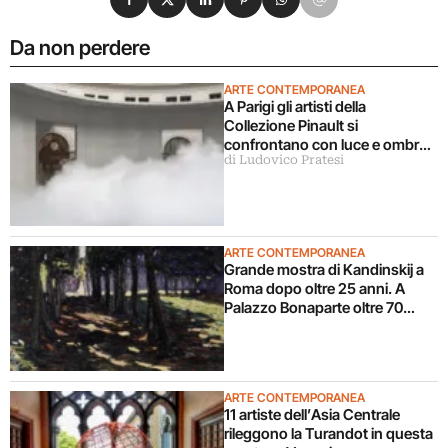
Da non perdere
ARTE CONTEMPORANEA
A Parigi gli artisti della
Collezione Pinault si
confrontano con luce e ombra
di Ludovico Pratesi
in una grande mostra
ARTE CONTEMPORANEA
Grande mostra di Kandinskij a
Roma dopo oltre 25 anni. A
Palazzo Bonaparte oltre 70
opere dal Pompidou
ARTE CONTEMPORANEA
11 artiste dell’Asia Centrale
rileggono la Turandot in questa