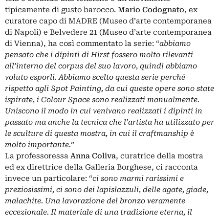
tipicamente di gusto barocco.
Mario Codognato
, ex
curatore capo di MADRE (Museo d’arte contemporanea
di Napoli) e Belvedere 21 (Museo d’arte contemporanea
di Vienna), ha così commentato la serie: “
abbiamo
pensato che i dipinti di Hirst fossero molto rilevanti
all’interno del corpus del suo lavoro, quindi abbiamo
voluto esporli. Abbiamo scelto questa serie perché
rispetto agli Spot Painting, da cui queste opere sono state
ispirate, i Colour Space sono realizzati manualmente.
Uniscono il modo in cui venivano realizzati i dipinti in
passato ma anche la tecnica che l’artista ha utilizzato per
le sculture di questa mostra, in cui il craftmanship è
molto importante.
”
La professoressa
Anna Coliva
, curatrice della mostra
ed ex direttrice della Galleria Borghese, ci racconta
invece un particolare: “
ci sono marmi rarissimi e
preziosissimi, ci sono dei lapislazzuli, delle agate, giade,
malachite. Una lavorazione del bronzo veramente
eccezionale. Il materiale di una tradizione eterna, il