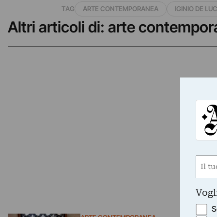
TAG
ARTE CONTEMPORANEA
IGINIO DE LU
Altri articoli di: arte contempo
Nom
(Obbli
Nome
Vogl
S