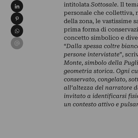
Condividi su LinkedIn
intitolata
Sottosale
. Il te
personale che collettiva, n
Condividi su Pinterest
della zona, le vastissime s
Condividi su WhatsApp
prima forma di conservazio
concetto simbolico e diven
Condividi su Email
“
Dalla spessa coltre bianc
persone intervistate
”, scriv
Monte, simbolo della Pugl
geometria storica. Ogni cu
conservato, congelato, sott
all’altezza del narratore d
invitato a identificarsi f
un contesto attivo e pulsa