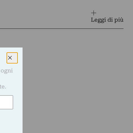
Leggi di più
 ogni
e
te.