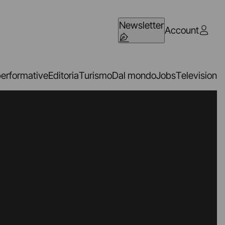
Newsletter
Account
performative
Editoria
Turismo
Dal mondo
Jobs
Television