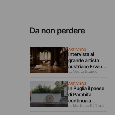
Da non perdere
ARTI VISIVE
Intervista al
grande artista
austriaco Erwin
di Giulia Bianco
Wurm (che è in
mostra
ARTI VISIVE
a Venezia)
In Puglia il paese
di Parabita
continua a
di Marilena Di Tursi
puntare sull’arte
contemporanea