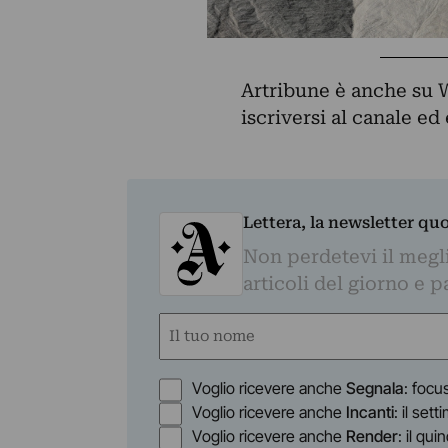
Artribune è anche su 
iscriversi al canale e
Lettera, la newsletter qu
Non perdetevi il megli
articoli del giorno e 
Nome
(Obbligatorio)
Nome
Opzioni
Voglio ricevere anche
Segnala
: focu
Voglio ricevere anche
Incanti
: il set
Voglio ricevere anche
Render
: il qu