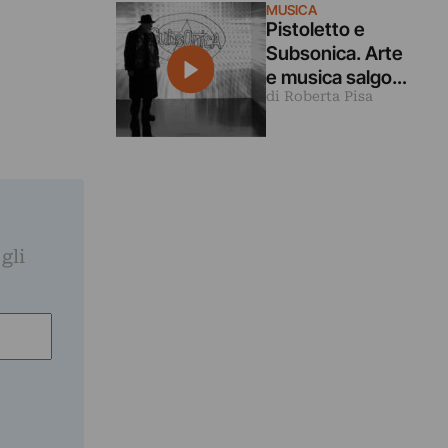
MUSICA
indagando il
Pistoletto e
sottosuolo
Subsonica. Arte
e musica salgono
di Roberta Pisa
sul palco a Roma
gli