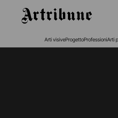
Artribune
Arti visive
Progetto
Professioni
Arti 