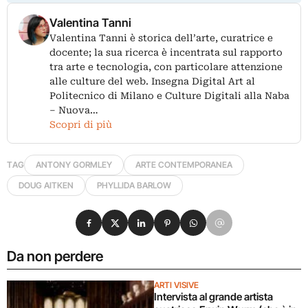
Valentina Tanni
Valentina Tanni è storica dell’arte, curatrice e
docente; la sua ricerca è incentrata sul rapporto
tra arte e tecnologia, con particolare attenzione
alle culture del web. Insegna Digital Art al
Politecnico di Milano e Culture Digitali alla Naba
– Nuova…
Scopri di più
TAG
ANTONY GORMLEY
ARTE CONTEMPORANEA
DOUG AITKEN
PHYLLIDA BARLOW
Condividi su Facebook
Condividi su X
Condividi su LinkedIn
Condividi su Pinterest
Condividi su WhatsApp
Condividi su Email
Da non perdere
ARTI VISIVE
Intervista al grande artista