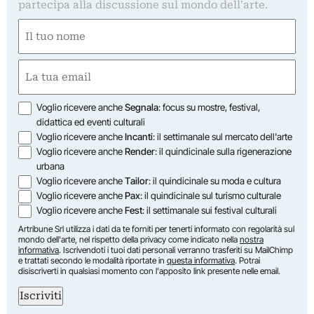
partecipa alla discussione sul mondo dell'arte.
Nome
(Required)
First
Email
(Required)
Opzioni
Voglio ricevere anche
Segnala
: focus su mostre, festival,
didattica ed eventi culturali
Voglio ricevere anche
Incanti
: il settimanale sul mercato dell'arte
Voglio ricevere anche
Render
: il quindicinale sulla rigenerazione
urbana
Voglio ricevere anche
Tailor
: il quindicinale su moda e cultura
Voglio ricevere anche
Pax
: il quindicinale sul turismo culturale
Voglio ricevere anche
Fest
: il settimanale sui festival culturali
Artribune Srl utilizza i dati da te forniti per tenerti informato con regolarità sul
mondo dell'arte, nel rispetto della privacy come indicato nella
nostra
informativa
. Iscrivendoti i tuoi dati personali verranno trasferiti su MailChimp
e trattati secondo le modalità riportate in
questa informativa
. Potrai
disiscriverti in qualsiasi momento con l'apposito link presente nelle email.
Iscriviti