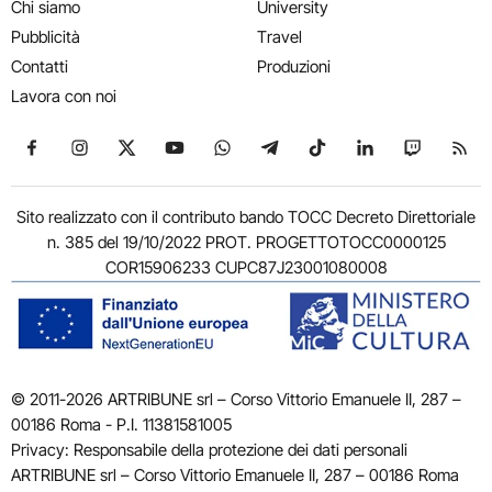
Chi siamo
University
Pubblicità
Travel
Contatti
Produzioni
Lavora con noi
Seguici su Facebook
Seguici su Instagram
Seguici su X
Seguici su YouTube
Seguici su WhatsApp
Seguici su Telegram
Seguici su TikTok
Seguici su Link
Seguici su
Segui
Sito realizzato con il contributo bando TOCC Decreto Direttoriale
n. 385 del 19/10/2022 PROT. PROGETTOTOCC0000125
COR15906233 CUPC87J23001080008
© 2011-2026 ARTRIBUNE srl – Corso Vittorio Emanuele II, 287 –
00186 Roma - P.I. 11381581005
Privacy: Responsabile della protezione dei dati personali
ARTRIBUNE srl – Corso Vittorio Emanuele II, 287 – 00186 Roma