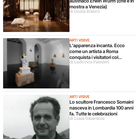
austriaco Erwin Wurm (che è in
mostra a Venezia)
di Giulia Bianco
ARTI VISIVE
L’apparenza incanta. Ecco
come un artista a Roma
conquista i visitatori col
di Ludovica Palmieri
mimetismo
ARTI VISIVE
Lo scultore Francesco Somaini
nasceva in Lombardia 100 anni
fa. Tutte le celebrazioni
di Luisa Gaiardoni