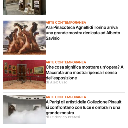
ARTE CONTEMPORANEA
Alla Pinacoteca Agnelli di Torino arriva
una grande mostra dedicata ad Alberto
Savinio
ARTE CONTEMPORANEA
Che cosa significa mostrare un’opera? A
Macerata una mostra ripensa il senso
dell’esposizione
di Alex Urso
ARTE CONTEMPORANEA
A Parigi gli artisti della Collezione Pinault
si confrontano con luce e ombra in una
grande mostra
di Ludovico Pratesi