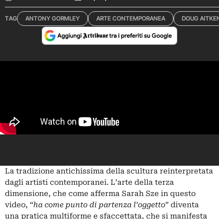
TAG
ANTONY GORMLEY
ARTE CONTEMPORANEA
DOUG AITKE
La tradizione antichissima della scultura reinterpretata
dagli artisti contemporanei. L’arte della terza
dimensione, che come afferma Sarah Sze in questo
video, “
ha come punto di partenza l’oggetto
” diventa
una pratica multiforme e sfaccettata, che si manifesta